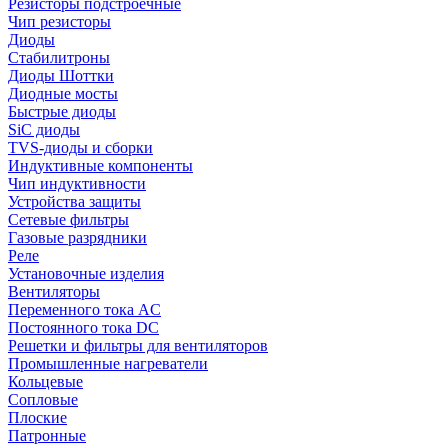
Резисторы подстроечные
Чип резисторы
Диоды
Стабилитроны
Диоды Шоттки
Диодные мосты
Быстрые диоды
SiC диоды
TVS-диоды и сборки
Индуктивные компоненты
Чип индуктивности
Устройства защиты
Сетевые фильтры
Газовые разрядники
Реле
Установочные изделия
Вентиляторы
Переменного тока AC
Постоянного тока DC
Решетки и фильтры для вентиляторов
Промышленные нагреватели
Кольцевые
Сопловые
Плоские
Патронные