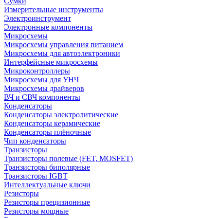
Сумки
Измерительные инструменты
Электроинструмент
Электронные компоненты
Микросхемы
Микросхемы управления питанием
Микросхемы для автоэлектроники
Интерфейсные микросхемы
Микроконтроллеры
Микросхемы для УНЧ
Микросхемы драйверов
ВЧ и СВЧ компоненты
Конденсаторы
Конденсаторы электролитические
Конденсаторы керамические
Конденсаторы плёночные
Чип конденсаторы
Транзисторы
Транзисторы полевые (FET, MOSFET)
Транзисторы биполярные
Транзисторы IGBT
Интеллектуальные ключи
Резисторы
Резисторы прецизионные
Резисторы мощные