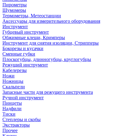
Пирометры
Шумомеры
Термометры, Метеостанции
Аксессуары для измерительного оборудования
Инструмент
Губцевый инструмент
Обжимные клещи, Кримперы
Инструмент для снятия изоляции, Стрипперы
Бокорезы и кусачки
Сменные губки
Плоскогубцы, длинногубцы, круглогубцы
Режущий инструмент
Кабелерезы
Ножи
Ножницы
Скальпели
Запасные части для режущего инструмента
Ручной инструмент
Пинцеты
Надфили
Тиски
Степлеры и скобы
Экстракторы
Прочее
Ключи