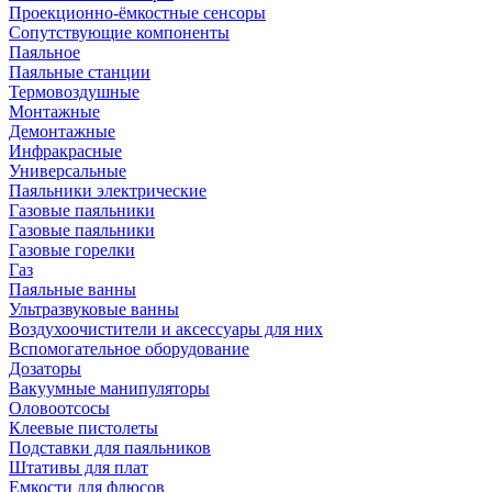
Проекционно-ёмкостные сенсоры
Сопутствующие компоненты
Паяльное
Паяльные станции
Термовоздушные
Монтажные
Демонтажные
Инфракрасные
Универсальные
Паяльники электрические
Газовые паяльники
Газовые паяльники
Газовые горелки
Газ
Паяльные ванны
Ультразвуковые ванны
Воздухоочистители и аксессуары для них
Вспомогательное оборудование
Дозаторы
Вакуумные манипуляторы
Оловоотсосы
Клеевые пистолеты
Подставки для паяльников
Штативы для плат
Емкости для флюсов