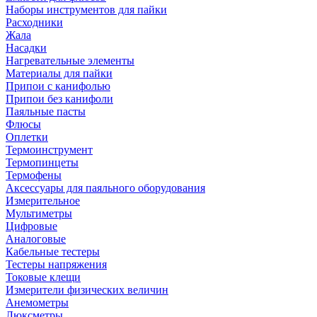
Наборы инструментов для пайки
Расходники
Жала
Насадки
Нагревательные элементы
Материалы для пайки
Припои с канифолью
Припои без канифоли
Паяльные пасты
Флюсы
Оплетки
Термоинструмент
Термопинцеты
Термофены
Аксессуары для паяльного оборудования
Измерительное
Мультиметры
Цифровые
Аналоговые
Кабельные тестеры
Тестеры напряжения
Токовые клещи
Измерители физических величин
Анемометры
Люксметры