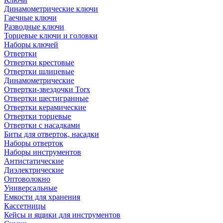
Динамометрические ключи
Гаечные ключи
Разводные ключи
Торцевые ключи и головки
Наборы ключей
Отвертки
Отвертки крестовые
Отвертки шлицевые
Динамометрические
Отвертки-звездочки Torx
Отвертки шестигранные
Отвертки керамические
Отвертки торцевые
Отвертки с насадками
Биты для отверток, насадки
Наборы отверток
Наборы инструментов
Антистатические
Диэлектрические
Оптоволокно
Универсальные
Емкости для хранения
Кассетницы
Кейсы и ящики для инструментов