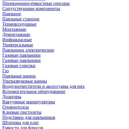
Проекционно-ёмкостные сенсоры
Сопутствующие компоненты
Паяльное
Паяльные станции
Термовоздушные
Монтажные
Демонтажные
Инфракрасные
Универсальные
Паяльники электрические
Газовые паяльники
Газовые паяльники
Газовые горелки
Газ
Паяльные ванны
Ультразвуковые ванны
Воздухоочистители и аксессуары для них
Вспомогательное оборудование
Дозаторы
Вакуумные манипуляторы
Оловоотсосы
Клеевые пистолеты
Подставки для паяльников
Штативы для плат
Емкости для флюсов