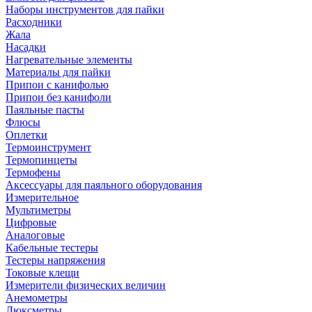
Наборы инструментов для пайки
Расходники
Жала
Насадки
Нагревательные элементы
Материалы для пайки
Припои с канифолью
Припои без канифоли
Паяльные пасты
Флюсы
Оплетки
Термоинструмент
Термопинцеты
Термофены
Аксессуары для паяльного оборудования
Измерительное
Мультиметры
Цифровые
Аналоговые
Кабельные тестеры
Тестеры напряжения
Токовые клещи
Измерители физических величин
Анемометры
Люксметры