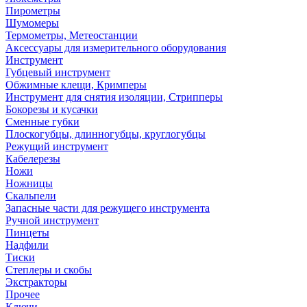
Пирометры
Шумомеры
Термометры, Метеостанции
Аксессуары для измерительного оборудования
Инструмент
Губцевый инструмент
Обжимные клещи, Кримперы
Инструмент для снятия изоляции, Стрипперы
Бокорезы и кусачки
Сменные губки
Плоскогубцы, длинногубцы, круглогубцы
Режущий инструмент
Кабелерезы
Ножи
Ножницы
Скальпели
Запасные части для режущего инструмента
Ручной инструмент
Пинцеты
Надфили
Тиски
Степлеры и скобы
Экстракторы
Прочее
Ключи