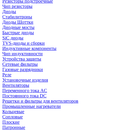
Резисторы подстроечные
Чип резисторы
Диоды
Стабилитроны
Диоды Шоттки
Диодные мосты
Быстрые диоды
SiC диоды
TVS-диоды и сборки
Индуктивные компоненты
Чип индуктивности
Устройства защиты
Сетевые фильтры
Газовые разрядники
Реле
Установочные изделия
Вентиляторы
Переменного тока AC
Постоянного тока DC
Решетки и фильтры для вентиляторов
Промышленные нагреватели
Кольцевые
Сопловые
Плоские
Патронные