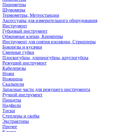
Пирометры
Шумомеры
Термометры, Метеостанции
Аксессуары для измерительного оборудования
Инструмент
Губцевый инструмент
Обжимные клещи, Кримперы
Инструмент для снятия изоляции, Стрипперы
Бокорезы и кусачки
Сменные губки
Плоскогубцы, длинногубцы, круглогубцы
Режущий инструмент
Кабелерезы
Ножи
Ножницы
Скальпели
Запасные части для режущего инструмента
Ручной инструмент
Пинцеты
Надфили
Тиски
Степлеры и скобы
Экстракторы
Прочее
Ключи