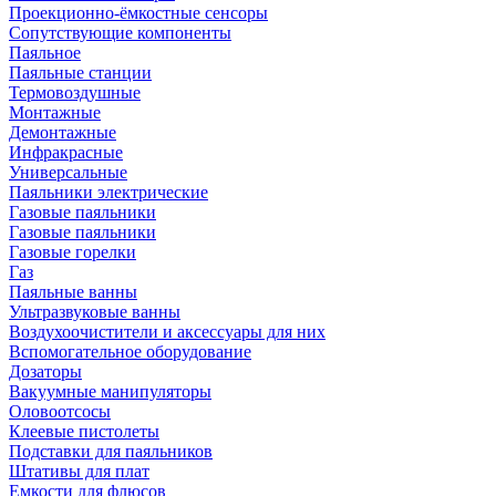
Проекционно-ёмкостные сенсоры
Сопутствующие компоненты
Паяльное
Паяльные станции
Термовоздушные
Монтажные
Демонтажные
Инфракрасные
Универсальные
Паяльники электрические
Газовые паяльники
Газовые паяльники
Газовые горелки
Газ
Паяльные ванны
Ультразвуковые ванны
Воздухоочистители и аксессуары для них
Вспомогательное оборудование
Дозаторы
Вакуумные манипуляторы
Оловоотсосы
Клеевые пистолеты
Подставки для паяльников
Штативы для плат
Емкости для флюсов