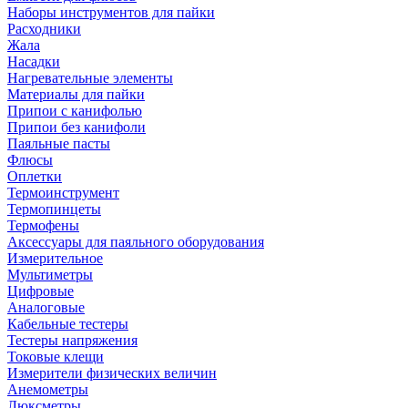
Наборы инструментов для пайки
Расходники
Жала
Насадки
Нагревательные элементы
Материалы для пайки
Припои с канифолью
Припои без канифоли
Паяльные пасты
Флюсы
Оплетки
Термоинструмент
Термопинцеты
Термофены
Аксессуары для паяльного оборудования
Измерительное
Мультиметры
Цифровые
Аналоговые
Кабельные тестеры
Тестеры напряжения
Токовые клещи
Измерители физических величин
Анемометры
Люксметры