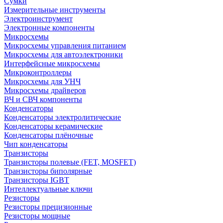
Сумки
Измерительные инструменты
Электроинструмент
Электронные компоненты
Микросхемы
Микросхемы управления питанием
Микросхемы для автоэлектроники
Интерфейсные микросхемы
Микроконтроллеры
Микросхемы для УНЧ
Микросхемы драйверов
ВЧ и СВЧ компоненты
Конденсаторы
Конденсаторы электролитические
Конденсаторы керамические
Конденсаторы плёночные
Чип конденсаторы
Транзисторы
Транзисторы полевые (FET, MOSFET)
Транзисторы биполярные
Транзисторы IGBT
Интеллектуальные ключи
Резисторы
Резисторы прецизионные
Резисторы мощные