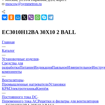
moscow@symmetron.ru
EC3010H12BA 30X10 2 BALL
Главная
—
Каталог
—
Установочные изделия
Средства для
разработки
Питание
Индикация
Паяльное
Измерительное
Инстру
компоненты
—
Вентиляторы
Промышленные нагреватели
Установки
КРМ
Электротехника
Крепёж
—
Постоянного тока DC
Переменного тока AC
Решетки и фильтры для вентиляторов