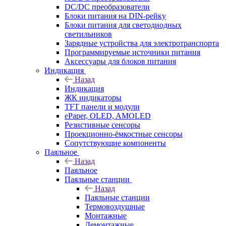
DC/DC преобразователи
Блоки питания на DIN-рейку
Блоки питания для светодиодных
светильников
Зарядные устройства для электротранспорта
Программируемые источники питания
Аксессуары для блоков питания
Индикация
Назад
Индикация
ЖК индикаторы
TFT панели и модули
ePaper, OLED, AMOLED
Резистивные сенсоры
Проекционно-ёмкостные сенсоры
Сопутствующие компоненты
Паяльное
Назад
Паяльное
Паяльные станции
Назад
Паяльные станции
Термовоздушные
Монтажные
Демонтажные