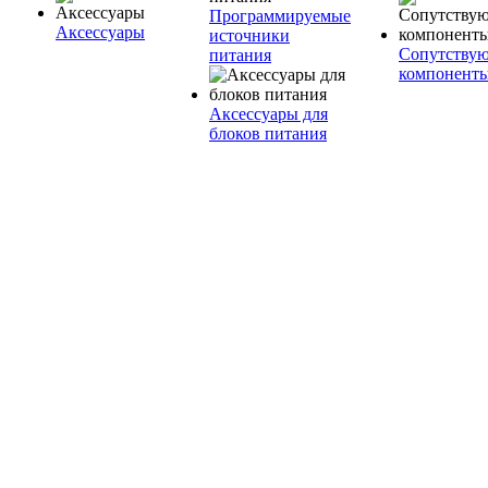
Программируемые
Аксессуары
источники
Сопутству
питания
компонент
Аксессуары для
блоков питания