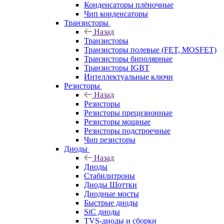
Конденсаторы плёночные
Чип конденсаторы
Транзисторы
Назад
Транзисторы
Транзисторы полевые (FET, MOSFET)
Транзисторы биполярные
Транзисторы IGBT
Интеллектуальные ключи
Резисторы
Назад
Резисторы
Резисторы прецизионные
Резисторы мощные
Резисторы подстроечные
Чип резисторы
Диоды
Назад
Диоды
Стабилитроны
Диоды Шоттки
Диодные мосты
Быстрые диоды
SiC диоды
TVS-диоды и сборки