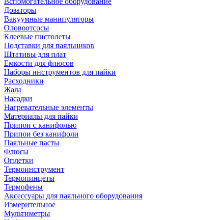
Вспомогательное оборудование
Дозаторы
Вакуумные манипуляторы
Оловоотсосы
Клеевые пистолеты
Подставки для паяльников
Штативы для плат
Емкости для флюсов
Наборы инструментов для пайки
Расходники
Жала
Насадки
Нагревательные элементы
Материалы для пайки
Припои с канифолью
Припои без канифоли
Паяльные пасты
Флюсы
Оплетки
Термоинструмент
Термопинцеты
Термофены
Аксессуары для паяльного оборудования
Измерительное
Мультиметры