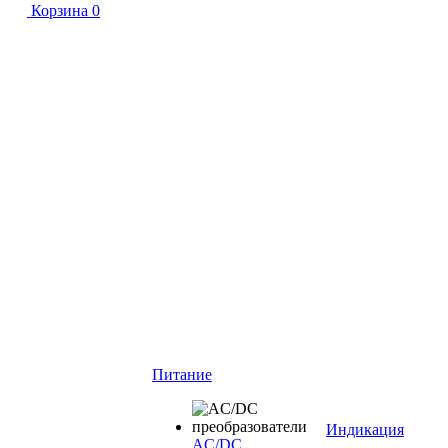
Корзина
0
Питание
Индикация
AC/DC