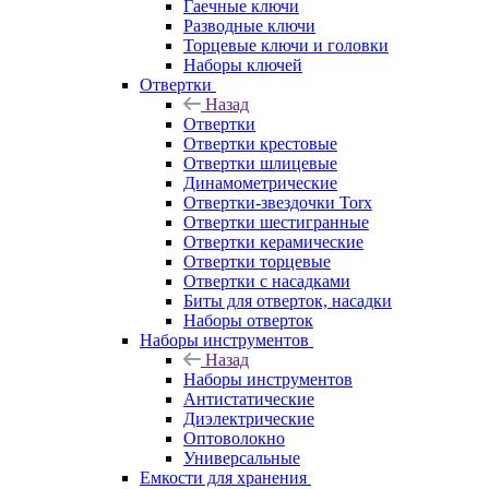
Гаечные ключи
Разводные ключи
Торцевые ключи и головки
Наборы ключей
Отвертки
Назад
Отвертки
Отвертки крестовые
Отвертки шлицевые
Динамометрические
Отвертки-звездочки Torx
Отвертки шестигранные
Отвертки керамические
Отвертки торцевые
Отвертки с насадками
Биты для отверток, насадки
Наборы отверток
Наборы инструментов
Назад
Наборы инструментов
Антистатические
Диэлектрические
Оптоволокно
Универсальные
Емкости для хранения