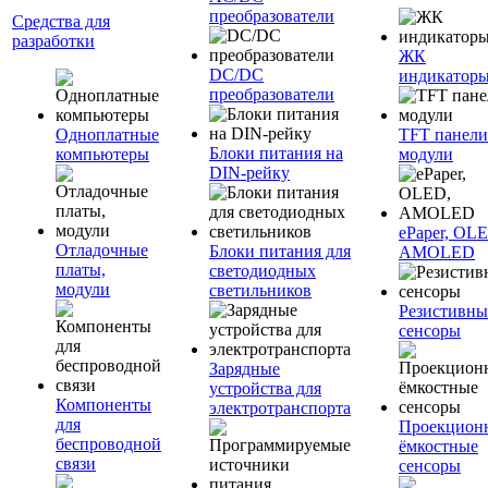
преобразователи
Средства для
разработки
ЖК
DC/DC
индикатор
преобразователи
Одноплатные
TFT панели
Блоки питания на
компьютеры
модули
DIN-рейку
ePaper, OL
Отладочные
Блоки питания для
AMOLED
платы,
светодиодных
модули
светильников
Резистивны
сенсоры
Зарядные
устройства для
Компоненты
электротранспорта
для
Проекцион
беспроводной
ёмкостные
связи
сенсоры