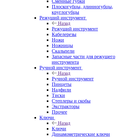
Сменные губки
Плоскогубцы, длинногубцы,
круглогубцы
Режущий инструмент
Назад
Режущий инструмент
Кабелерезы
Ножи
Ножницы
Скальпели
Запасные части для режущего
инструмента
Ручной инструмент
Назад
Ручной инструмент
Пинцеты
Надфили
Тиски
Степлеры и скобы
Экстракторы
Прочее
Ключи
Назад
Ключи
Динамометрические ключи