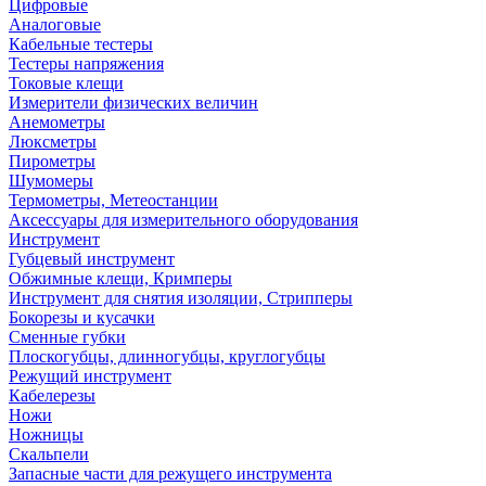
Цифровые
Аналоговые
Кабельные тестеры
Тестеры напряжения
Токовые клещи
Измерители физических величин
Анемометры
Люксметры
Пирометры
Шумомеры
Термометры, Метеостанции
Аксессуары для измерительного оборудования
Инструмент
Губцевый инструмент
Обжимные клещи, Кримперы
Инструмент для снятия изоляции, Стрипперы
Бокорезы и кусачки
Сменные губки
Плоскогубцы, длинногубцы, круглогубцы
Режущий инструмент
Кабелерезы
Ножи
Ножницы
Скальпели
Запасные части для режущего инструмента