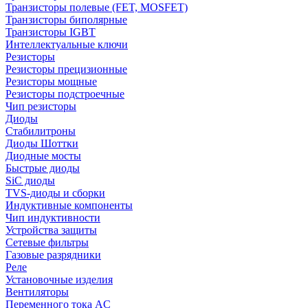
Транзисторы полевые (FET, MOSFET)
Транзисторы биполярные
Транзисторы IGBT
Интеллектуальные ключи
Резисторы
Резисторы прецизионные
Резисторы мощные
Резисторы подстроечные
Чип резисторы
Диоды
Стабилитроны
Диоды Шоттки
Диодные мосты
Быстрые диоды
SiC диоды
TVS-диоды и сборки
Индуктивные компоненты
Чип индуктивности
Устройства защиты
Сетевые фильтры
Газовые разрядники
Реле
Установочные изделия
Вентиляторы
Переменного тока AC