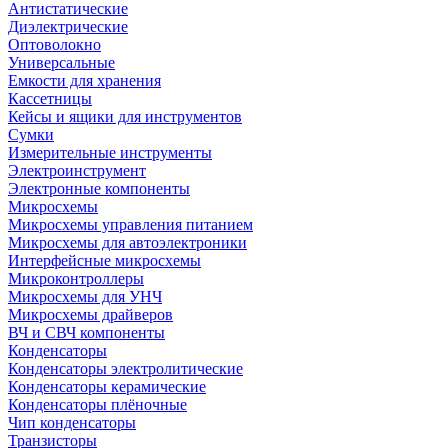
Антистатические
Диэлектрические
Оптоволокно
Универсальные
Емкости для хранения
Кассетницы
Кейсы и ящики для инструментов
Сумки
Измерительные инструменты
Электроинструмент
Электронные компоненты
Микросхемы
Микросхемы управления питанием
Микросхемы для автоэлектроники
Интерфейсные микросхемы
Микроконтроллеры
Микросхемы для УНЧ
Микросхемы драйверов
ВЧ и СВЧ компоненты
Конденсаторы
Конденсаторы электролитические
Конденсаторы керамические
Конденсаторы плёночные
Чип конденсаторы
Транзисторы