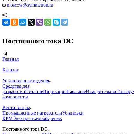
moscow@symmetron.ru
Постоянного тока DC
34
Главная
—
Каталог
—
Установочные изделия
Средства для
разработки
Питание
Индикация
Паяльное
Измерительное
Инстру
компоненты
—
Вентиляторы
Промышленные нагреватели
Установки
КРМ
Электротехника
Крепёж
—
Постоянного тока DC