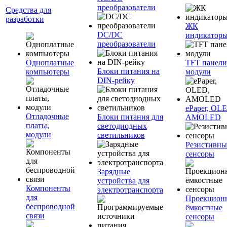
преобразователи
Средства для
разработки
ЖК
DC/DC
индикатор
преобразователи
Одноплатные
TFT панели
Блоки питания на
компьютеры
модули
DIN-рейку
ePaper, OL
Отладочные
Блоки питания для
AMOLED
платы,
светодиодных
модули
светильников
Резистивны
сенсоры
Зарядные
устройства для
Компоненты
электротранспорта
для
Проекцион
беспроводной
ёмкостные
связи
сенсоры