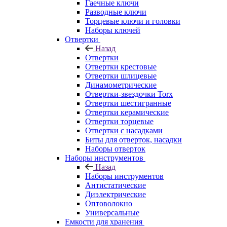
Гаечные ключи
Разводные ключи
Торцевые ключи и головки
Наборы ключей
Отвертки
Назад
Отвертки
Отвертки крестовые
Отвертки шлицевые
Динамометрические
Отвертки-звездочки Torx
Отвертки шестигранные
Отвертки керамические
Отвертки торцевые
Отвертки с насадками
Биты для отверток, насадки
Наборы отверток
Наборы инструментов
Назад
Наборы инструментов
Антистатические
Диэлектрические
Оптоволокно
Универсальные
Емкости для хранения