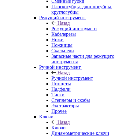
Сменные губки
Плоскогубцы, длинногубцы,
круглогубцы
Режущий инструмент
Назад
Режущий инструмент
Кабелерезы
Ножи
Ножницы
Скальпели
Запасные части для режущего
инструмента
Ручной инструмент
Назад
Ручной инструмент
Пинцеты
Надфили
Тиски
Степлеры и скобы
Экстракторы
Прочее
Ключи
Назад
Ключи
Динамометрические ключи