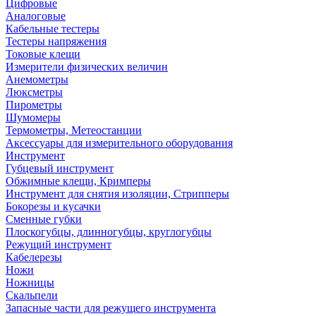
Цифровые
Аналоговые
Кабельные тестеры
Тестеры напряжения
Токовые клещи
Измерители физических величин
Анемометры
Люксметры
Пирометры
Шумомеры
Термометры, Метеостанции
Аксессуары для измерительного оборудования
Инструмент
Губцевый инструмент
Обжимные клещи, Кримперы
Инструмент для снятия изоляции, Стрипперы
Бокорезы и кусачки
Сменные губки
Плоскогубцы, длинногубцы, круглогубцы
Режущий инструмент
Кабелерезы
Ножи
Ножницы
Скальпели
Запасные части для режущего инструмента