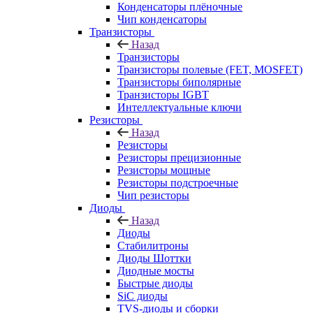
Конденсаторы плёночные
Чип конденсаторы
Транзисторы
Назад
Транзисторы
Транзисторы полевые (FET, MOSFET)
Транзисторы биполярные
Транзисторы IGBT
Интеллектуальные ключи
Резисторы
Назад
Резисторы
Резисторы прецизионные
Резисторы мощные
Резисторы подстроечные
Чип резисторы
Диоды
Назад
Диоды
Стабилитроны
Диоды Шоттки
Диодные мосты
Быстрые диоды
SiC диоды
TVS-диоды и сборки