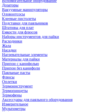
Вспомогательное оборудование
Дозаторы
Вакуумные манипуляторы
Оловоотсосы
Клеевые пистолеты
Подставки для паяльников
Штативы для плат
Емкости для флюсов
Наборы инструментов для пайки
Расходники
Жала
Насадки
Нагревательные элементы
Материалы для пайки
Припои с канифолью
Припои без канифоли
Паяльные пасты
Флюсы
Оплетки
Термоинструмент
Термопинцеты
Термофены
Аксессуары для паяльного оборудования
Измерительное
Мультиметры