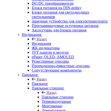
DC/DC преобразователи
Блоки питания на DIN-рейку
Блоки питания для светодиодных
светильников
Зарядные устройства для электротранспорта
Программируемые источники питания
Аксессуары для блоков питания
Индикация
Назад
Индикация
ЖК индикаторы
TFT панели и модули
ePaper, OLED, AMOLED
Резистивные сенсоры
Проекционно-ёмкостные сенсоры
Сопутствующие компоненты
Паяльное
Назад
Паяльное
Паяльные станции
Назад
Паяльные станции
Термовоздушные
Монтажные
Демонтажные