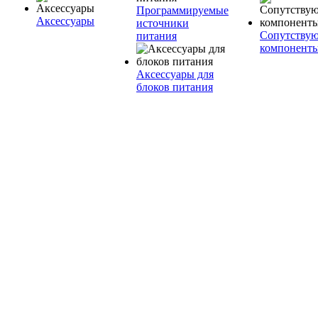
Программируемые
Аксессуары
источники
Сопутству
питания
компонент
Аксессуары для
блоков питания