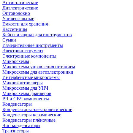
Антистатические
Диэлектрические
Оптоволокно
Универсальные
Емкости для хранения
Кассетницы
Кейсы и ящики для инструментов
Сумки
Измерительные инструменты
Электроинструмент
Электронные компоненты
Микросхемы
Микросхемы управления питанием
Микросхемы для автоэлектроники
Интерфейсные микросхемы
Микроконтроллеры
Микросхемы для УНЧ
Микросхемы драйверов
ВЧ и СВЧ компоненты
Конденсаторы
Конденсаторы электролитические
Конденсаторы керамические
Конденсаторы плёночные
Чип конденсаторы
Транзисторы