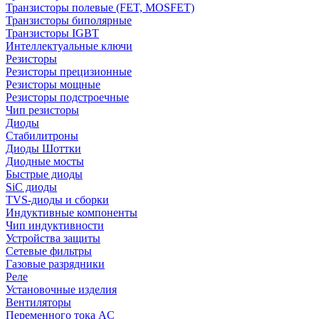
Транзисторы полевые (FET, MOSFET)
Транзисторы биполярные
Транзисторы IGBT
Интеллектуальные ключи
Резисторы
Резисторы прецизионные
Резисторы мощные
Резисторы подстроечные
Чип резисторы
Диоды
Стабилитроны
Диоды Шоттки
Диодные мосты
Быстрые диоды
SiC диоды
TVS-диоды и сборки
Индуктивные компоненты
Чип индуктивности
Устройства защиты
Сетевые фильтры
Газовые разрядники
Реле
Установочные изделия
Вентиляторы
Переменного тока AC