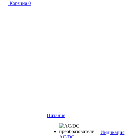
Корзина
0
Питание
Индикация
AC/DC