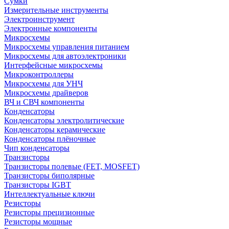
Сумки
Измерительные инструменты
Электроинструмент
Электронные компоненты
Микросхемы
Микросхемы управления питанием
Микросхемы для автоэлектроники
Интерфейсные микросхемы
Микроконтроллеры
Микросхемы для УНЧ
Микросхемы драйверов
ВЧ и СВЧ компоненты
Конденсаторы
Конденсаторы электролитические
Конденсаторы керамические
Конденсаторы плёночные
Чип конденсаторы
Транзисторы
Транзисторы полевые (FET, MOSFET)
Транзисторы биполярные
Транзисторы IGBT
Интеллектуальные ключи
Резисторы
Резисторы прецизионные
Резисторы мощные