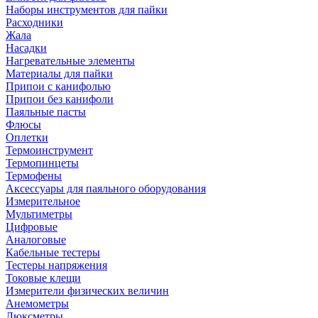
Наборы инструментов для пайки
Расходники
Жала
Насадки
Нагревательные элементы
Материалы для пайки
Припои с канифолью
Припои без канифоли
Паяльные пасты
Флюсы
Оплетки
Термоинструмент
Термопинцеты
Термофены
Аксессуары для паяльного оборудования
Измерительное
Мультиметры
Цифровые
Аналоговые
Кабельные тестеры
Тестеры напряжения
Токовые клещи
Измерители физических величин
Анемометры
Люксметры