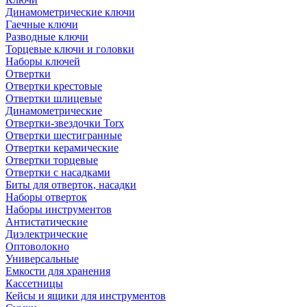
Динамометрические ключи
Гаечные ключи
Разводные ключи
Торцевые ключи и головки
Наборы ключей
Отвертки
Отвертки крестовые
Отвертки шлицевые
Динамометрические
Отвертки-звездочки Torx
Отвертки шестигранные
Отвертки керамические
Отвертки торцевые
Отвертки с насадками
Биты для отверток, насадки
Наборы отверток
Наборы инструментов
Антистатические
Диэлектрические
Оптоволокно
Универсальные
Емкости для хранения
Кассетницы
Кейсы и ящики для инструментов