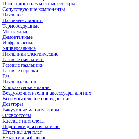
Проекционно-ёмкостные сенсоры
Сопутствующие компоненты
Паяльное
Паяльные станции
Термовоздушные
Монтажные
Демонтажные
Инфракрасные
Универсальные
Паяльники электрические
Газовые паяльники
Газовые паяльники
Газовые горелки
Газ
Паяльные ванны
Ультразвуковые ванны
Воздухоочистители и аксессуары для них
Вспомогательное оборудование
Дозаторы
Вакуумные манипуляторы
Оловоотсосы
Клеевые пистолеты
Подставки для паяльников
Штативы для плат
Емкости для флюсов