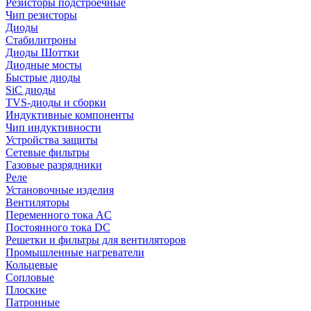
Резисторы подстроечные
Чип резисторы
Диоды
Стабилитроны
Диоды Шоттки
Диодные мосты
Быстрые диоды
SiC диоды
TVS-диоды и сборки
Индуктивные компоненты
Чип индуктивности
Устройства защиты
Сетевые фильтры
Газовые разрядники
Реле
Установочные изделия
Вентиляторы
Переменного тока AC
Постоянного тока DC
Решетки и фильтры для вентиляторов
Промышленные нагреватели
Кольцевые
Сопловые
Плоские
Патронные