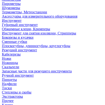
Пирометры
Шумомеры
Термометры, Метеостанции
Аксессуары для измерительного оборудования
Инструмент
Губцевый инструмент
Обжимные клещи, Кримперы
Инструмент для снятия изоляции, Стрипперы
Бокорезы и кусачки
Сменные губки
Плоскогубцы, длинногубцы, круглогубцы
Режущий инструмент
Кабелерезы
Ножи
Ножницы
Скальпели
Запасные части для режущего инструмента
Ручной инструмент
Пинцеты
Надфили
Тиски
Степлеры и скобы
Экстракторы
Прочее
Ключи