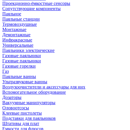
Проекционно-ёмкостные сенсоры
Сопутствующие компоненты
Паяльное
Паяльные станции
Термовоздушные
Монтажные
Демонтажные
Инфракрасные
Универсальные
Паяльники электрические
Газовые паяльники
Газовые паяльники
Газовые горелки
Газ
Паяльные ванны
Ультразвуковые ванны
Воздухоочистители и аксессуары для них
Вспомогательное оборудование
Дозаторы
Вакуумные манипуляторы
Оловоотсосы
Клеевые пистолеты
Подставки для паяльников
Штативы для плат
Емкости для флюсов