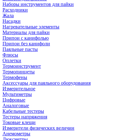
Наборы инструментов для пайки
Расходники
Жала
Насадки
Нагревательные элементы
Материалы для пайки
Припои с канифолью
Припои без канифоли
Паяльные пасты
Флюсы
Оплетки
Термоинструмент
Термопинцеты
Термофены
Аксессуары для паяльного оборудования
Измерительное
Мультиметры
Цифровые
Аналоговые
Кабельные тестеры
Тестеры напряжения
Токовые клещи
Измерители физических величин
Анемометры
Люксметры