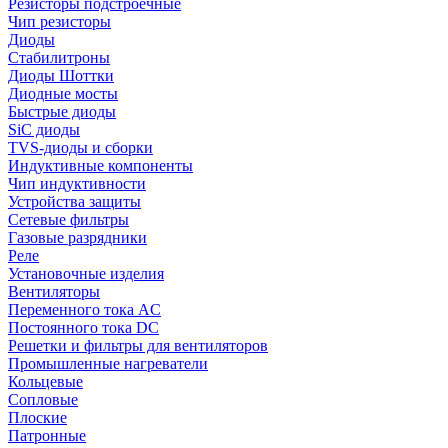
Резисторы подстроечные
Чип резисторы
Диоды
Стабилитроны
Диоды Шоттки
Диодные мосты
Быстрые диоды
SiC диоды
TVS-диоды и сборки
Индуктивные компоненты
Чип индуктивности
Устройства защиты
Сетевые фильтры
Газовые разрядники
Реле
Установочные изделия
Вентиляторы
Переменного тока AC
Постоянного тока DC
Решетки и фильтры для вентиляторов
Промышленные нагреватели
Кольцевые
Сопловые
Плоские
Патронные