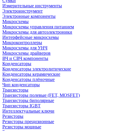
Сумки
Измерительные инструменты
Электроинструмент
Электронные компоненты
Микросхемы
Микросхемы управления питанием
Микросхемы для автоэлектроники
Интерфейсные микросхемы
Микроконтроллеры
Микросхемы для УНЧ
Микросхемы драйверов
ВЧ и СВЧ компоненты
Конденсаторы
Конденсаторы электролитические
Конденсаторы керамические
Конденсаторы плёночные
Чип конденсаторы
Транзисторы
Транзисторы полевые (FET, MOSFET)
Транзисторы биполярные
Транзисторы IGBT
Интеллектуальные ключи
Резисторы
Резисторы прецизионные
Резисторы мощные