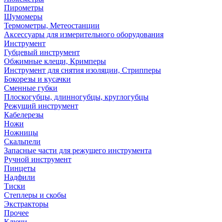
Пирометры
Шумомеры
Термометры, Метеостанции
Аксессуары для измерительного оборудования
Инструмент
Губцевый инструмент
Обжимные клещи, Кримперы
Инструмент для снятия изоляции, Стрипперы
Бокорезы и кусачки
Сменные губки
Плоскогубцы, длинногубцы, круглогубцы
Режущий инструмент
Кабелерезы
Ножи
Ножницы
Скальпели
Запасные части для режущего инструмента
Ручной инструмент
Пинцеты
Надфили
Тиски
Степлеры и скобы
Экстракторы
Прочее
Ключи