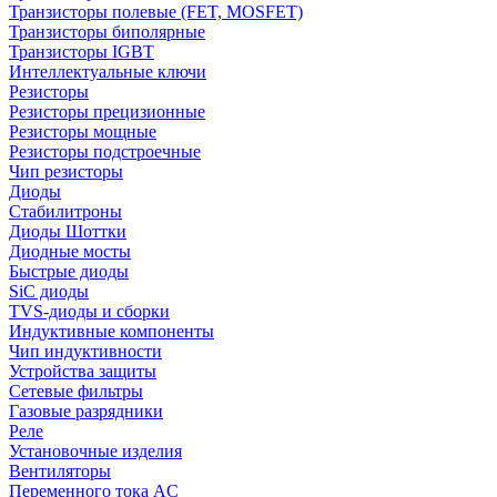
Транзисторы полевые (FET, MOSFET)
Транзисторы биполярные
Транзисторы IGBT
Интеллектуальные ключи
Резисторы
Резисторы прецизионные
Резисторы мощные
Резисторы подстроечные
Чип резисторы
Диоды
Стабилитроны
Диоды Шоттки
Диодные мосты
Быстрые диоды
SiC диоды
TVS-диоды и сборки
Индуктивные компоненты
Чип индуктивности
Устройства защиты
Сетевые фильтры
Газовые разрядники
Реле
Установочные изделия
Вентиляторы
Переменного тока AC