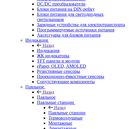
DC/DC преобразователи
Блоки питания на DIN-рейку
Блоки питания для светодиодных
светильников
Зарядные устройства для электротранспорта
Программируемые источники питания
Аксессуары для блоков питания
Индикация
Назад
Индикация
ЖК индикаторы
TFT панели и модули
ePaper, OLED, AMOLED
Резистивные сенсоры
Проекционно-ёмкостные сенсоры
Сопутствующие компоненты
Паяльное
Назад
Паяльное
Паяльные станции
Назад
Паяльные станции
Термовоздушные
Монтажные
Демонтажные