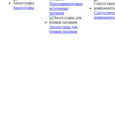
Программируемые
Аксессуары
источники
Сопутству
питания
компонент
Аксессуары для
блоков питания