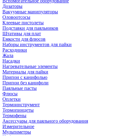
Вспомогательное оборудование
Дозаторы
Вакуумные манипуляторы
Оловоотсосы
Клеевые пистолеты
Подставки для паяльников
Штативы для плат
Емкости для флюсов
Наборы инструментов для пайки
Расходники
Жала
Насадки
Нагревательные элементы
Материалы для пайки
Припои с канифолью
Припои без канифоли
Паяльные пасты
Флюсы
Оплетки
Термоинструмент
Термопинцеты
Термофены
Аксессуары для паяльного оборудования
Измерительное
Мультиметры