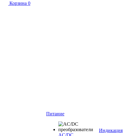
Корзина
0
Питание
Индикация
AC/DC