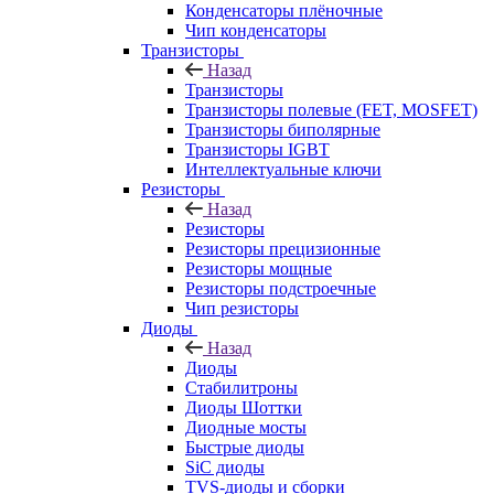
Конденсаторы плёночные
Чип конденсаторы
Транзисторы
Назад
Транзисторы
Транзисторы полевые (FET, MOSFET)
Транзисторы биполярные
Транзисторы IGBT
Интеллектуальные ключи
Резисторы
Назад
Резисторы
Резисторы прецизионные
Резисторы мощные
Резисторы подстроечные
Чип резисторы
Диоды
Назад
Диоды
Стабилитроны
Диоды Шоттки
Диодные мосты
Быстрые диоды
SiC диоды
TVS-диоды и сборки