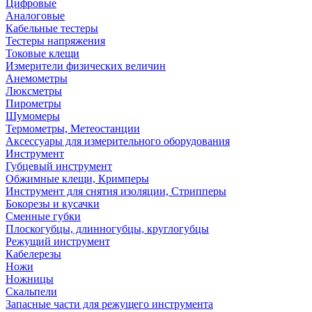
Цифровые
Аналоговые
Кабельные тестеры
Тестеры напряжения
Токовые клещи
Измерители физических величин
Анемометры
Люксметры
Пирометры
Шумомеры
Термометры, Метеостанции
Аксессуары для измерительного оборудования
Инструмент
Губцевый инструмент
Обжимные клещи, Кримперы
Инструмент для снятия изоляции, Стрипперы
Бокорезы и кусачки
Сменные губки
Плоскогубцы, длинногубцы, круглогубцы
Режущий инструмент
Кабелерезы
Ножи
Ножницы
Скальпели
Запасные части для режущего инструмента