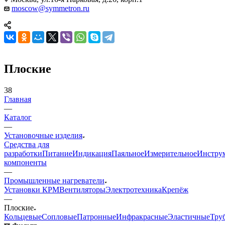
moscow@symmetron.ru
Плоские
38
Главная
—
Каталог
—
Установочные изделия
Средства для
разработки
Питание
Индикация
Паяльное
Измерительное
Инстру
компоненты
—
Промышленные нагреватели
Установки КРМ
Вентиляторы
Электротехника
Крепёж
—
Плоские
Кольцевые
Сопловые
Патронные
Инфракрасные
Эластичные
Тру