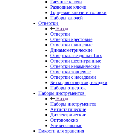
Гаечные ключи
Разводные ключи
Торцевые ключи и головки
Наборы ключей
Отвертки
Назад
Отвертки
Отвертки крестовые
Отвертки шлицевые
Динамометрические
Отвертки-звездочки Torx
Отвертки шестигранные
Отвертки керамические
Отвертки торцевые
Отвертки с насадками
Биты для отверток, насадки
Наборы отверток
Наборы инструментов
Назад
Наборы инструментов
Антистатические
Диэлектрические
Оптоволокно
Универсальные
Емкости для хранения