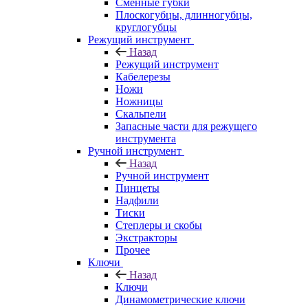
Сменные губки
Плоскогубцы, длинногубцы,
круглогубцы
Режущий инструмент
Назад
Режущий инструмент
Кабелерезы
Ножи
Ножницы
Скальпели
Запасные части для режущего
инструмента
Ручной инструмент
Назад
Ручной инструмент
Пинцеты
Надфили
Тиски
Степлеры и скобы
Экстракторы
Прочее
Ключи
Назад
Ключи
Динамометрические ключи