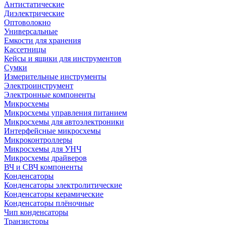
Антистатические
Диэлектрические
Оптоволокно
Универсальные
Емкости для хранения
Кассетницы
Кейсы и ящики для инструментов
Сумки
Измерительные инструменты
Электроинструмент
Электронные компоненты
Микросхемы
Микросхемы управления питанием
Микросхемы для автоэлектроники
Интерфейсные микросхемы
Микроконтроллеры
Микросхемы для УНЧ
Микросхемы драйверов
ВЧ и СВЧ компоненты
Конденсаторы
Конденсаторы электролитические
Конденсаторы керамические
Конденсаторы плёночные
Чип конденсаторы
Транзисторы