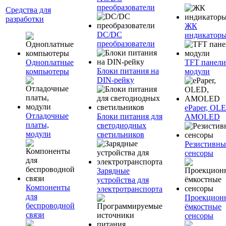
преобразователи
Средства для
разработки
ЖК
DC/DC
индикатор
преобразователи
Одноплатные
TFT панели
Блоки питания на
компьютеры
модули
DIN-рейку
ePaper, OL
Отладочные
Блоки питания для
AMOLED
платы,
светодиодных
модули
светильников
Резистивны
сенсоры
Зарядные
устройства для
Компоненты
электротранспорта
для
Проекцион
беспроводной
ёмкостные
связи
сенсоры