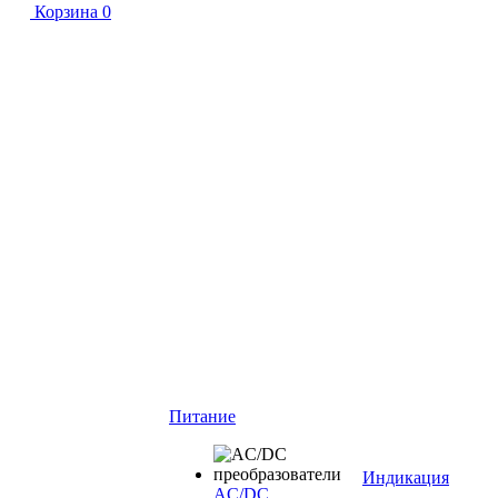
Корзина
0
Питание
Индикация
AC/DC