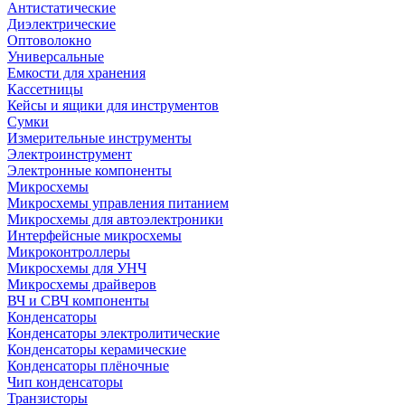
Антистатические
Диэлектрические
Оптоволокно
Универсальные
Емкости для хранения
Кассетницы
Кейсы и ящики для инструментов
Сумки
Измерительные инструменты
Электроинструмент
Электронные компоненты
Микросхемы
Микросхемы управления питанием
Микросхемы для автоэлектроники
Интерфейсные микросхемы
Микроконтроллеры
Микросхемы для УНЧ
Микросхемы драйверов
ВЧ и СВЧ компоненты
Конденсаторы
Конденсаторы электролитические
Конденсаторы керамические
Конденсаторы плёночные
Чип конденсаторы
Транзисторы