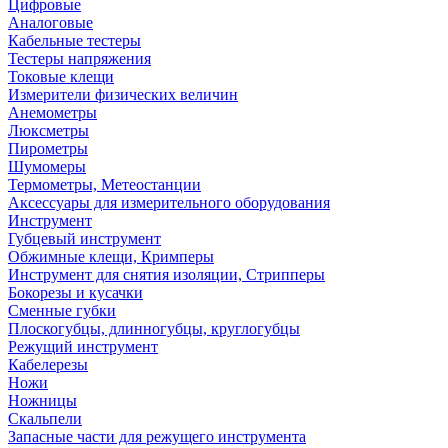
Цифровые
Аналоговые
Кабельные тестеры
Тестеры напряжения
Токовые клещи
Измерители физических величин
Анемометры
Люксметры
Пирометры
Шумомеры
Термометры, Метеостанции
Аксессуары для измерительного оборудования
Инструмент
Губцевый инструмент
Обжимные клещи, Кримперы
Инструмент для снятия изоляции, Стрипперы
Бокорезы и кусачки
Сменные губки
Плоскогубцы, длинногубцы, круглогубцы
Режущий инструмент
Кабелерезы
Ножи
Ножницы
Скальпели
Запасные части для режущего инструмента