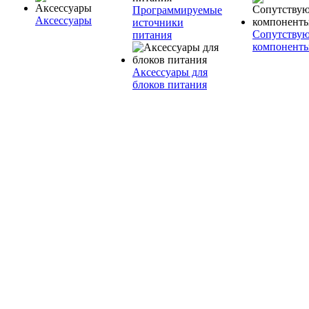
Программируемые
Аксессуары
источники
Сопутству
питания
компонент
Аксессуары для
блоков питания