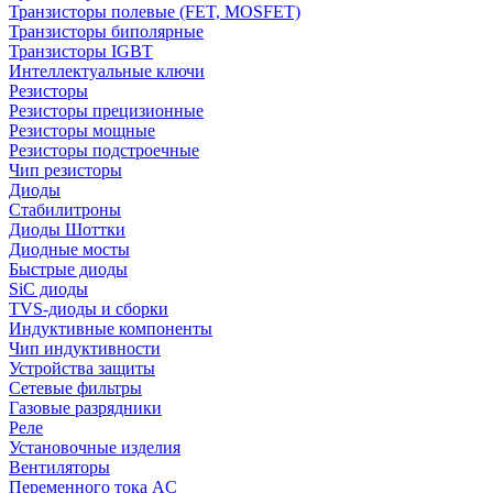
Транзисторы полевые (FET, MOSFET)
Транзисторы биполярные
Транзисторы IGBT
Интеллектуальные ключи
Резисторы
Резисторы прецизионные
Резисторы мощные
Резисторы подстроечные
Чип резисторы
Диоды
Стабилитроны
Диоды Шоттки
Диодные мосты
Быстрые диоды
SiC диоды
TVS-диоды и сборки
Индуктивные компоненты
Чип индуктивности
Устройства защиты
Сетевые фильтры
Газовые разрядники
Реле
Установочные изделия
Вентиляторы
Переменного тока AC