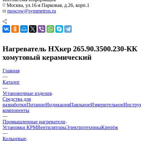
Москва, ул.16-я Парковая, д.26, корп.1
moscow@symmetron.ru
Нагреватель НХкер 265.90.3500.230-КК
хомутовый керамический
Главная
—
Каталог
—
Установочные изделия
Средства для
разработки
Питание
Индикация
Паяльное
Измерительное
Инстру
компоненты
—
Промышленные нагреватели
Установки КРМ
Вентиляторы
Электротехника
Крепёж
—
Кольцевые