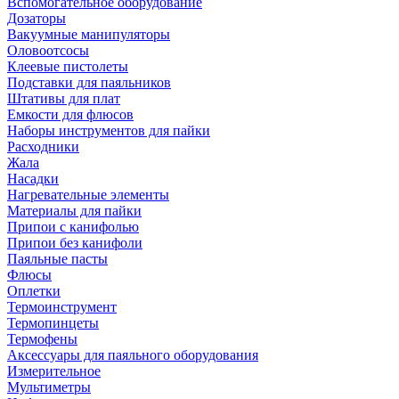
Вспомогательное оборудование
Дозаторы
Вакуумные манипуляторы
Оловоотсосы
Клеевые пистолеты
Подставки для паяльников
Штативы для плат
Емкости для флюсов
Наборы инструментов для пайки
Расходники
Жала
Насадки
Нагревательные элементы
Материалы для пайки
Припои с канифолью
Припои без канифоли
Паяльные пасты
Флюсы
Оплетки
Термоинструмент
Термопинцеты
Термофены
Аксессуары для паяльного оборудования
Измерительное
Мультиметры