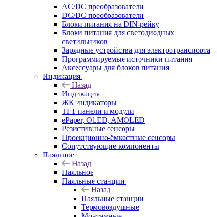
AC/DC преобразователи
DC/DC преобразователи
Блоки питания на DIN-рейку
Блоки питания для светодиодных
светильников
Зарядные устройства для электротранспорта
Программируемые источники питания
Аксессуары для блоков питания
Индикация
Назад
Индикация
ЖК индикаторы
TFT панели и модули
ePaper, OLED, AMOLED
Резистивные сенсоры
Проекционно-ёмкостные сенсоры
Сопутствующие компоненты
Паяльное
Назад
Паяльное
Паяльные станции
Назад
Паяльные станции
Термовоздушные
Монтажные