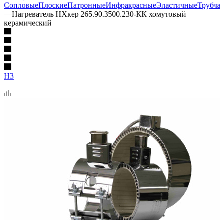
Сопловые
Плоские
Патронные
Инфракрасные
Эластичные
Трубч
—
Нагреватель НХкер 265.90.3500.230-КК хомутовый
керамический
Н3