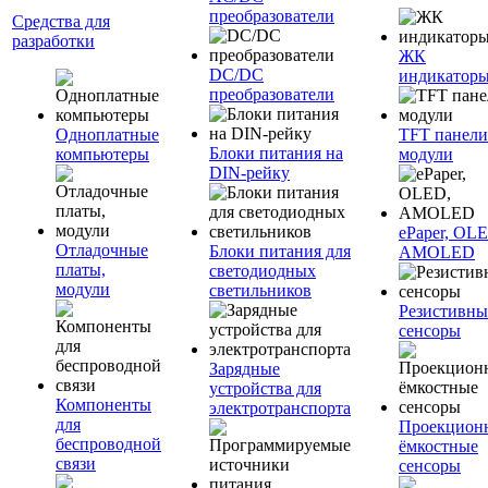
преобразователи
Средства для
разработки
ЖК
DC/DC
индикатор
преобразователи
Одноплатные
TFT панели
Блоки питания на
компьютеры
модули
DIN-рейку
ePaper, OL
Отладочные
Блоки питания для
AMOLED
платы,
светодиодных
модули
светильников
Резистивны
сенсоры
Зарядные
устройства для
Компоненты
электротранспорта
для
Проекцион
беспроводной
ёмкостные
связи
сенсоры