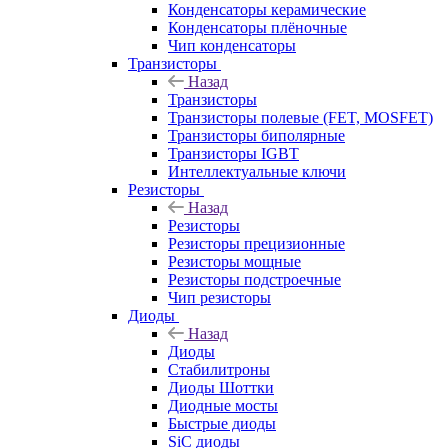
Конденсаторы керамические
Конденсаторы плёночные
Чип конденсаторы
Транзисторы
Назад
Транзисторы
Транзисторы полевые (FET, MOSFET)
Транзисторы биполярные
Транзисторы IGBT
Интеллектуальные ключи
Резисторы
Назад
Резисторы
Резисторы прецизионные
Резисторы мощные
Резисторы подстроечные
Чип резисторы
Диоды
Назад
Диоды
Стабилитроны
Диоды Шоттки
Диодные мосты
Быстрые диоды
SiC диоды