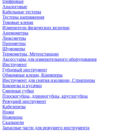
Цифровые
Аналоговые
Кабельные тестеры
Тестеры напряжения
Токовые клещи
Измерители физических величин
Анемометры
Люксметры
Пирометры
Шумомеры
Термометры, Метеостанции
Аксессуары для измерительного оборудования
Инструмент
Губцевый инструмент
Обжимные клещи, Кримперы
Инструмент для снятия изоляции, Стрипперы
Бокорезы и кусачки
Сменные губки
Плоскогубцы, длинногубцы, круглогубцы
Режущий инструмент
Кабелерезы
Ножи
Ножницы
Скальпели
Запасные части для режущего инструмента