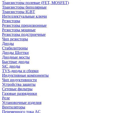
Транзисторы полевые (FET, MOSFET)
Транзисторы биполярные
Транзисторы IGBT
Интеллектуальные ключи
Резисторы
Резисторы прецизионные
Резисторы мощные
Резисторы подстроечные
Чип резисторы
Диоды
Стабилитроны
Диоды Шоттки
Диодные мосты
Быстрые диоды
SiC диоды
TVS-диоды и сборки
Индуктивные компоненты
Чип индуктивности
Устройства защиты
Сетевые фильтры
Газовые разрядники
Реле
Установочные изделия
Вентиляторы
Переменного тока AC