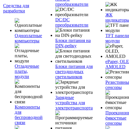
преобразователи
Средства для
разработки
ЖК
DC/DC
индикатор
преобразователи
Одноплатные
TFT панели
Блоки питания на
компьютеры
модули
DIN-рейку
ePaper, OL
Отладочные
Блоки питания для
AMOLED
платы,
светодиодных
модули
светильников
Резистивны
сенсоры
Зарядные
устройства для
Компоненты
электротранспорта
для
Проекцион
беспроводной
ёмкостные
связи
сенсоры