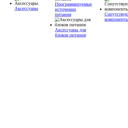
Программируемые
Аксессуары
источники
Сопутству
питания
компонент
Аксессуары для
блоков питания