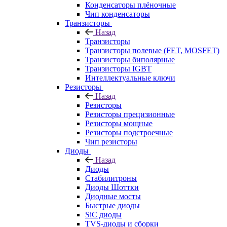
Конденсаторы плёночные
Чип конденсаторы
Транзисторы
Назад
Транзисторы
Транзисторы полевые (FET, MOSFET)
Транзисторы биполярные
Транзисторы IGBT
Интеллектуальные ключи
Резисторы
Назад
Резисторы
Резисторы прецизионные
Резисторы мощные
Резисторы подстроечные
Чип резисторы
Диоды
Назад
Диоды
Стабилитроны
Диоды Шоттки
Диодные мосты
Быстрые диоды
SiC диоды
TVS-диоды и сборки