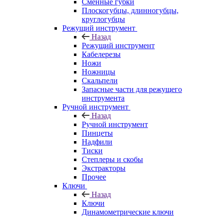
Сменные губки
Плоскогубцы, длинногубцы,
круглогубцы
Режущий инструмент
Назад
Режущий инструмент
Кабелерезы
Ножи
Ножницы
Скальпели
Запасные части для режущего
инструмента
Ручной инструмент
Назад
Ручной инструмент
Пинцеты
Надфили
Тиски
Степлеры и скобы
Экстракторы
Прочее
Ключи
Назад
Ключи
Динамометрические ключи