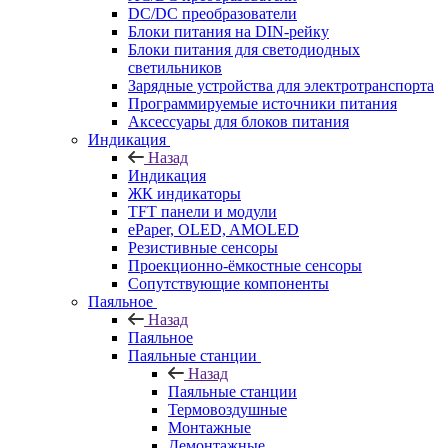
DC/DC преобразователи
Блоки питания на DIN-рейку
Блоки питания для светодиодных
светильников
Зарядные устройства для электротранспорта
Программируемые источники питания
Аксессуары для блоков питания
Индикация
Назад
Индикация
ЖК индикаторы
TFT панели и модули
ePaper, OLED, AMOLED
Резистивные сенсоры
Проекционно-ёмкостные сенсоры
Сопутствующие компоненты
Паяльное
Назад
Паяльное
Паяльные станции
Назад
Паяльные станции
Термовоздушные
Монтажные
Демонтажные