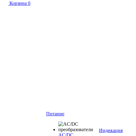
Корзина
0
Питание
Индикация
AC/DC