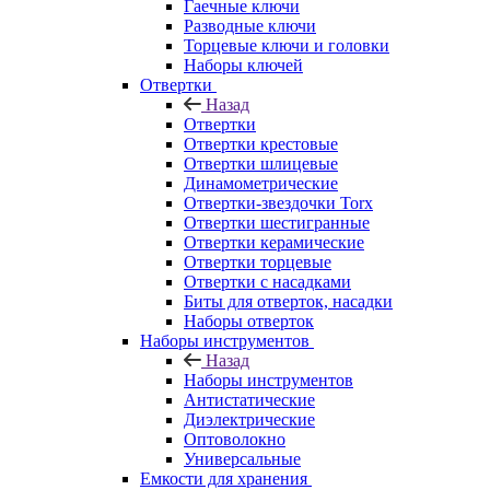
Гаечные ключи
Разводные ключи
Торцевые ключи и головки
Наборы ключей
Отвертки
Назад
Отвертки
Отвертки крестовые
Отвертки шлицевые
Динамометрические
Отвертки-звездочки Torx
Отвертки шестигранные
Отвертки керамические
Отвертки торцевые
Отвертки с насадками
Биты для отверток, насадки
Наборы отверток
Наборы инструментов
Назад
Наборы инструментов
Антистатические
Диэлектрические
Оптоволокно
Универсальные
Емкости для хранения