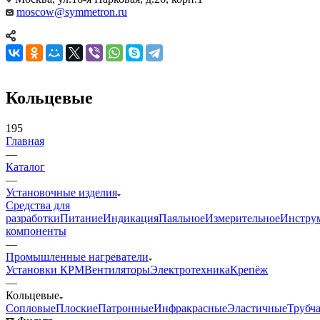
moscow@symmetron.ru
Кольцевые
195
Главная
—
Каталог
—
Установочные изделия
Средства для
разработки
Питание
Индикация
Паяльное
Измерительное
Инстру
компоненты
—
Промышленные нагреватели
Установки КРМ
Вентиляторы
Электротехника
Крепёж
—
Кольцевые
Сопловые
Плоские
Патронные
Инфракрасные
Эластичные
Трубч