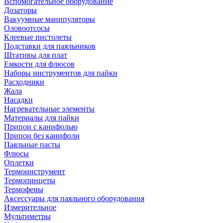
Вспомогательное оборудование
Дозаторы
Вакуумные манипуляторы
Оловоотсосы
Клеевые пистолеты
Подставки для паяльников
Штативы для плат
Емкости для флюсов
Наборы инструментов для пайки
Расходники
Жала
Насадки
Нагревательные элементы
Материалы для пайки
Припои с канифолью
Припои без канифоли
Паяльные пасты
Флюсы
Оплетки
Термоинструмент
Термопинцеты
Термофены
Аксессуары для паяльного оборудования
Измерительное
Мультиметры