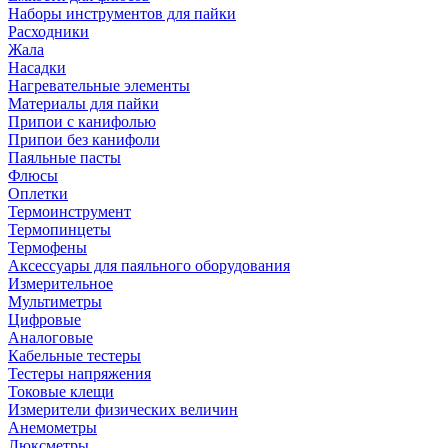
Наборы инструментов для пайки
Расходники
Жала
Насадки
Нагревательные элементы
Материалы для пайки
Припои с канифолью
Припои без канифоли
Паяльные пасты
Флюсы
Оплетки
Термоинструмент
Термопинцеты
Термофены
Аксессуары для паяльного оборудования
Измерительное
Мультиметры
Цифровые
Аналоговые
Кабельные тестеры
Тестеры напряжения
Токовые клещи
Измерители физических величин
Анемометры
Люксметры