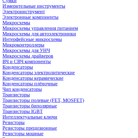
Сумки
Измерительные инструменты
Электроинструмент
Электронные компоненты
Микросхемы
Микросхемы управления питанием
Микросхемы для автоэлектроники
Интерфейсные микросхемы
Микроконтроллеры
Микросхемы для УНЧ
Микросхемы драйверов
ВЧ и СВЧ компоненты
Конденсаторы
Конденсаторы электролитические
Конденсаторы керамические
Конденсаторы плёночные
Чип конденсаторы
Транзисторы
Транзисторы полевые (FET, MOSFET)
Транзисторы биполярные
Транзисторы IGBT
Интеллектуальные ключи
Резисторы
Резисторы прецизионные
Резисторы мощные