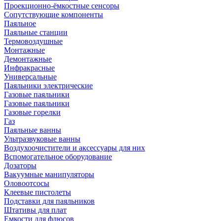
Проекционно-ёмкостные сенсоры
Сопутствующие компоненты
Паяльное
Паяльные станции
Термовоздушные
Монтажные
Демонтажные
Инфракрасные
Универсальные
Паяльники электрические
Газовые паяльники
Газовые паяльники
Газовые горелки
Газ
Паяльные ванны
Ультразвуковые ванны
Воздухоочистители и аксессуары для них
Вспомогательное оборудование
Дозаторы
Вакуумные манипуляторы
Оловоотсосы
Клеевые пистолеты
Подставки для паяльников
Штативы для плат
Емкости для флюсов