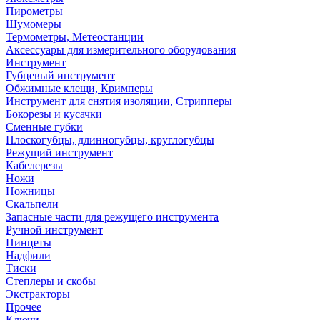
Пирометры
Шумомеры
Термометры, Метеостанции
Аксессуары для измерительного оборудования
Инструмент
Губцевый инструмент
Обжимные клещи, Кримперы
Инструмент для снятия изоляции, Стрипперы
Бокорезы и кусачки
Сменные губки
Плоскогубцы, длинногубцы, круглогубцы
Режущий инструмент
Кабелерезы
Ножи
Ножницы
Скальпели
Запасные части для режущего инструмента
Ручной инструмент
Пинцеты
Надфили
Тиски
Степлеры и скобы
Экстракторы
Прочее
Ключи