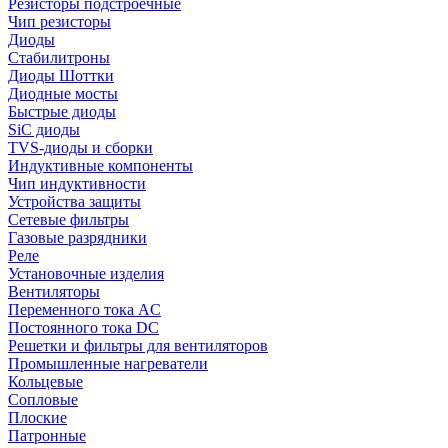
Резисторы подстроечные
Чип резисторы
Диоды
Стабилитроны
Диоды Шоттки
Диодные мосты
Быстрые диоды
SiC диоды
TVS-диоды и сборки
Индуктивные компоненты
Чип индуктивности
Устройства защиты
Сетевые фильтры
Газовые разрядники
Реле
Установочные изделия
Вентиляторы
Переменного тока AC
Постоянного тока DC
Решетки и фильтры для вентиляторов
Промышленные нагреватели
Кольцевые
Сопловые
Плоские
Патронные