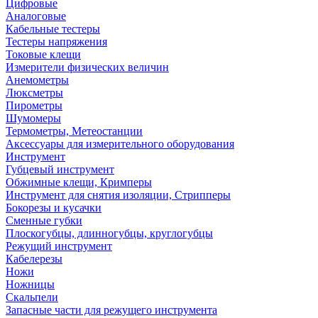
Цифровые
Аналоговые
Кабельные тестеры
Тестеры напряжения
Токовые клещи
Измерители физических величин
Анемометры
Люксметры
Пирометры
Шумомеры
Термометры, Метеостанции
Аксессуары для измерительного оборудования
Инструмент
Губцевый инструмент
Обжимные клещи, Кримперы
Инструмент для снятия изоляции, Стрипперы
Бокорезы и кусачки
Сменные губки
Плоскогубцы, длинногубцы, круглогубцы
Режущий инструмент
Кабелерезы
Ножи
Ножницы
Скальпели
Запасные части для режущего инструмента