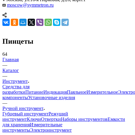
moscow@symmetron.ru
Пинцеты
64
Главная
—
Каталог
—
Инструмент
Средства для
разработки
Питание
Индикация
Паяльное
Измерительное
Электр
компоненты
Установочные изделия
—
Ручной инструмент
Губцевый инструмент
Режущий
инструмент
Ключи
Отвертки
Наборы инструментов
Емкости
для хранения
Измерительные
инструменты
Электроинструмент