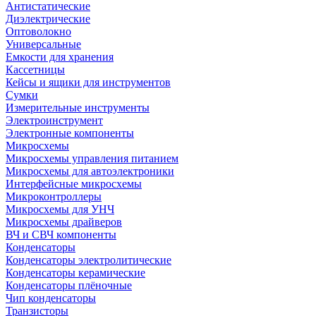
Антистатические
Диэлектрические
Оптоволокно
Универсальные
Емкости для хранения
Кассетницы
Кейсы и ящики для инструментов
Сумки
Измерительные инструменты
Электроинструмент
Электронные компоненты
Микросхемы
Микросхемы управления питанием
Микросхемы для автоэлектроники
Интерфейсные микросхемы
Микроконтроллеры
Микросхемы для УНЧ
Микросхемы драйверов
ВЧ и СВЧ компоненты
Конденсаторы
Конденсаторы электролитические
Конденсаторы керамические
Конденсаторы плёночные
Чип конденсаторы
Транзисторы