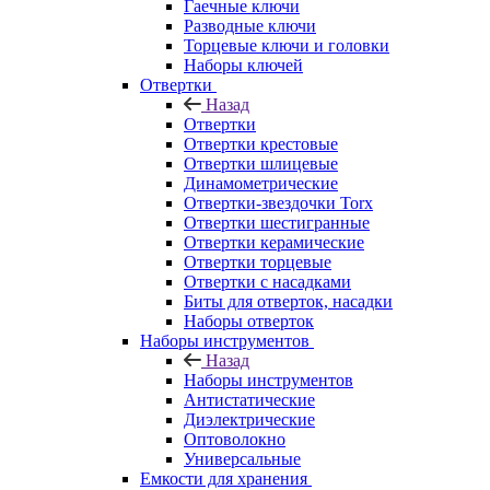
Гаечные ключи
Разводные ключи
Торцевые ключи и головки
Наборы ключей
Отвертки
Назад
Отвертки
Отвертки крестовые
Отвертки шлицевые
Динамометрические
Отвертки-звездочки Torx
Отвертки шестигранные
Отвертки керамические
Отвертки торцевые
Отвертки с насадками
Биты для отверток, насадки
Наборы отверток
Наборы инструментов
Назад
Наборы инструментов
Антистатические
Диэлектрические
Оптоволокно
Универсальные
Емкости для хранения