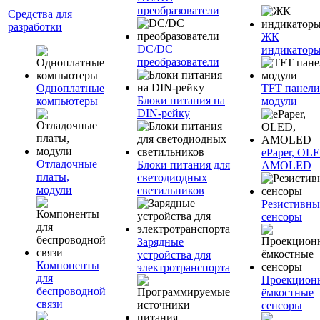
преобразователи
Средства для
разработки
ЖК
DC/DC
индикатор
преобразователи
Одноплатные
TFT панели
Блоки питания на
компьютеры
модули
DIN-рейку
ePaper, OL
Отладочные
Блоки питания для
AMOLED
платы,
светодиодных
модули
светильников
Резистивны
сенсоры
Зарядные
устройства для
Компоненты
электротранспорта
для
Проекцион
беспроводной
ёмкостные
связи
сенсоры