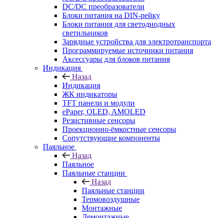
DC/DC преобразователи
Блоки питания на DIN-рейку
Блоки питания для светодиодных
светильников
Зарядные устройства для электротранспорта
Программируемые источники питания
Аксессуары для блоков питания
Индикация
Назад
Индикация
ЖК индикаторы
TFT панели и модули
ePaper, OLED, AMOLED
Резистивные сенсоры
Проекционно-ёмкостные сенсоры
Сопутствующие компоненты
Паяльное
Назад
Паяльное
Паяльные станции
Назад
Паяльные станции
Термовоздушные
Монтажные
Демонтажные