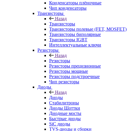
Конденсаторы плёночные
Чип конденсаторы
Транзисторы
Назад
Транзисторы
Транзисторы полевые (FET, MOSFET)
Транзисторы биполярные
Транзисторы IGBT
Интеллектуальные ключи
Резисторы
Назад
Резисторы
Резисторы прецизионные
Резисторы мощные
Резисторы подстроечные
Чип резисторы
Диоды
Назад
Диоды
Стабилитроны
Диоды Шоттки
Диодные мосты
Быстрые диоды
SiC диоды
TVS-диоды и сборки