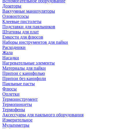
Вспомогательное оборудование
Дозаторы
Вакуумные манипуляторы
Оловоотсосы
Клеевые пистолеты
Подставки для паяльников
Штативы для плат
Емкости для флюсов
Наборы инструментов для пайки
Расходники
Жала
Насадки
Нагревательные элементы
Материалы для пайки
Припои с канифолью
Припои без канифоли
Паяльные пасты
Флюсы
Оплетки
Термоинструмент
Термопинцеты
Термофены
Аксессуары для паяльного оборудования
Измерительное
Мультиметры