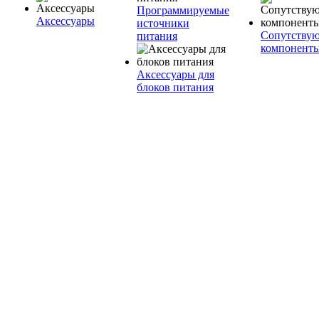
Программируемые
Аксессуары
источники
Сопутству
питания
компонент
Аксессуары для
блоков питания