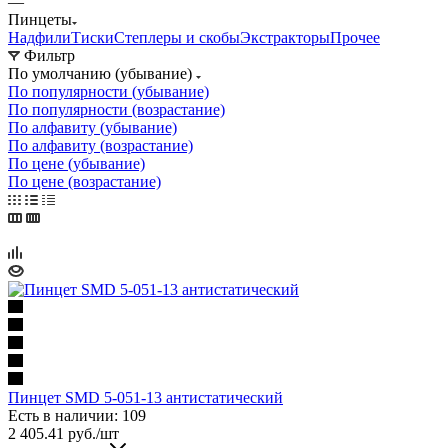
—
Пинцеты
Надфили
Тиски
Степлеры и скобы
Экстракторы
Прочее
Фильтр
По умолчанию (убывание)
По популярности (убывание)
По популярности (возрастание)
По алфавиту (убывание)
По алфавиту (возрастание)
По цене (убывание)
По цене (возрастание)
Пинцет SMD 5-051-13 антистатический
Есть в наличии: 109
2 405.41
руб.
/шт