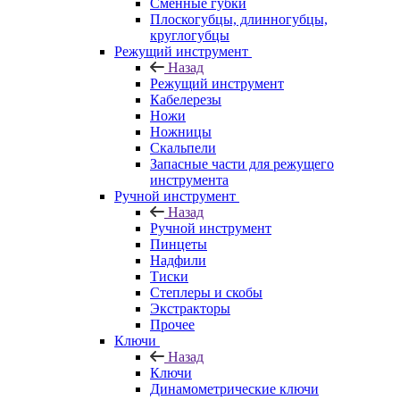
Сменные губки
Плоскогубцы, длинногубцы,
круглогубцы
Режущий инструмент
Назад
Режущий инструмент
Кабелерезы
Ножи
Ножницы
Скальпели
Запасные части для режущего
инструмента
Ручной инструмент
Назад
Ручной инструмент
Пинцеты
Надфили
Тиски
Степлеры и скобы
Экстракторы
Прочее
Ключи
Назад
Ключи
Динамометрические ключи