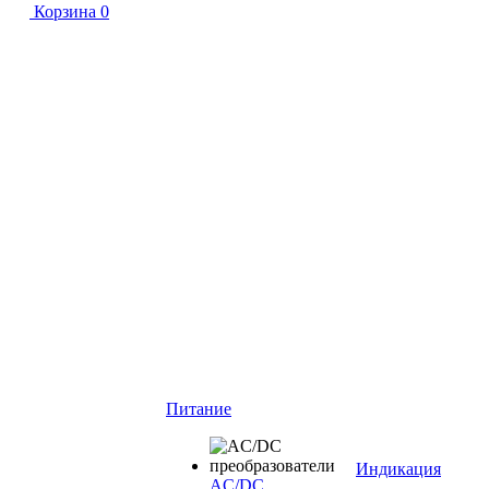
Корзина
0
Питание
Индикация
AC/DC