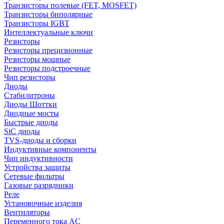
Транзисторы полевые (FET, MOSFET)
Транзисторы биполярные
Транзисторы IGBT
Интеллектуальные ключи
Резисторы
Резисторы прецизионные
Резисторы мощные
Резисторы подстроечные
Чип резисторы
Диоды
Стабилитроны
Диоды Шоттки
Диодные мосты
Быстрые диоды
SiC диоды
TVS-диоды и сборки
Индуктивные компоненты
Чип индуктивности
Устройства защиты
Сетевые фильтры
Газовые разрядники
Реле
Установочные изделия
Вентиляторы
Переменного тока AC