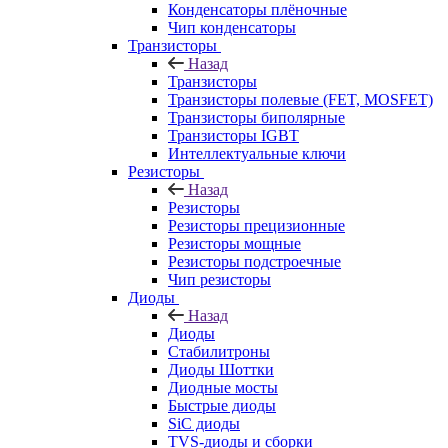
Конденсаторы плёночные
Чип конденсаторы
Транзисторы
Назад
Транзисторы
Транзисторы полевые (FET, MOSFET)
Транзисторы биполярные
Транзисторы IGBT
Интеллектуальные ключи
Резисторы
Назад
Резисторы
Резисторы прецизионные
Резисторы мощные
Резисторы подстроечные
Чип резисторы
Диоды
Назад
Диоды
Стабилитроны
Диоды Шоттки
Диодные мосты
Быстрые диоды
SiC диоды
TVS-диоды и сборки