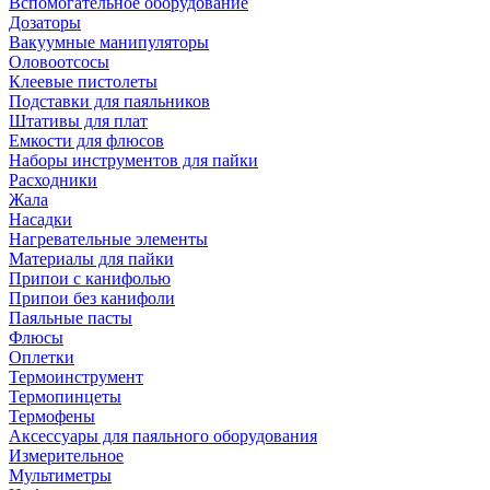
Вспомогательное оборудование
Дозаторы
Вакуумные манипуляторы
Оловоотсосы
Клеевые пистолеты
Подставки для паяльников
Штативы для плат
Емкости для флюсов
Наборы инструментов для пайки
Расходники
Жала
Насадки
Нагревательные элементы
Материалы для пайки
Припои с канифолью
Припои без канифоли
Паяльные пасты
Флюсы
Оплетки
Термоинструмент
Термопинцеты
Термофены
Аксессуары для паяльного оборудования
Измерительное
Мультиметры