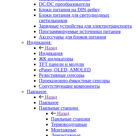
DC/DC преобразователи
Блоки питания на DIN-рейку
Блоки питания для светодиодных
светильников
Зарядные устройства для электротранспорта
Программируемые источники питания
Аксессуары для блоков питания
Индикация
Назад
Индикация
ЖК индикаторы
TFT панели и модули
ePaper, OLED, AMOLED
Резистивные сенсоры
Проекционно-ёмкостные сенсоры
Сопутствующие компоненты
Паяльное
Назад
Паяльное
Паяльные станции
Назад
Паяльные станции
Термовоздушные
Монтажные
Демонтажные