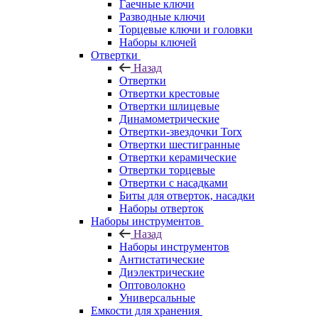
Гаечные ключи
Разводные ключи
Торцевые ключи и головки
Наборы ключей
Отвертки
Назад
Отвертки
Отвертки крестовые
Отвертки шлицевые
Динамометрические
Отвертки-звездочки Torx
Отвертки шестигранные
Отвертки керамические
Отвертки торцевые
Отвертки с насадками
Биты для отверток, насадки
Наборы отверток
Наборы инструментов
Назад
Наборы инструментов
Антистатические
Диэлектрические
Оптоволокно
Универсальные
Емкости для хранения