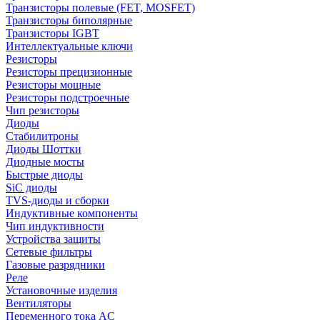
Транзисторы полевые (FET, MOSFET)
Транзисторы биполярные
Транзисторы IGBT
Интеллектуальные ключи
Резисторы
Резисторы прецизионные
Резисторы мощные
Резисторы подстроечные
Чип резисторы
Диоды
Стабилитроны
Диоды Шоттки
Диодные мосты
Быстрые диоды
SiC диоды
TVS-диоды и сборки
Индуктивные компоненты
Чип индуктивности
Устройства защиты
Сетевые фильтры
Газовые разрядники
Реле
Установочные изделия
Вентиляторы
Переменного тока AC