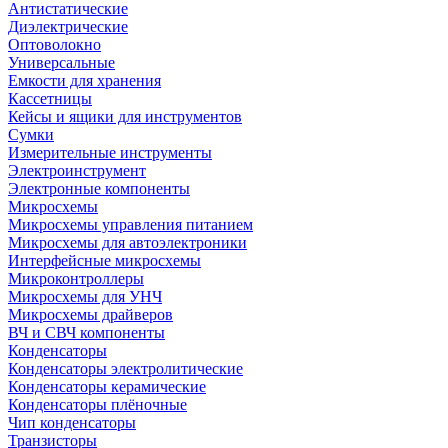
Антистатические
Диэлектрические
Оптоволокно
Универсальные
Емкости для хранения
Кассетницы
Кейсы и ящики для инструментов
Сумки
Измерительные инструменты
Электроинструмент
Электронные компоненты
Микросхемы
Микросхемы управления питанием
Микросхемы для автоэлектроники
Интерфейсные микросхемы
Микроконтроллеры
Микросхемы для УНЧ
Микросхемы драйверов
ВЧ и СВЧ компоненты
Конденсаторы
Конденсаторы электролитические
Конденсаторы керамические
Конденсаторы плёночные
Чип конденсаторы
Транзисторы