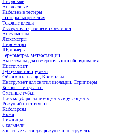
Цифровые
Аналоговые
Кабельные тестеры
Тестеры напряжения
Токовые клещи
Измерители физических величин
Анемометры
Люксметры
Пирометры
Шумомеры
Термометры, Метеостанции
Аксессуары для измерительного оборудования
Инструмент
Губцевый инструмент
Обжимные клещи, Кримперы
Инструмент для снятия изоляции, Стрипперы
Бокорезы и кусачки
Сменные губки
Плоскогубцы, длинногубцы, круглогубцы
Режущий инструмент
Кабелерезы
Ножи
Ножницы
Скальпели
Запасные части для режущего инструмента