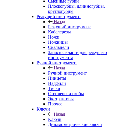
Сменные губки
Плоскогубцы, длинногубцы,
круглогубцы
Режущий инструмент
Назад
Режущий инструмент
Кабелерезы
Ножи
Ножницы
Скальпели
Запасные части для режущего
инструмента
Ручной инструмент
Назад
Ручной инструмент
Пинцеты
Надфили
Тиски
Степлеры и скобы
Экстракторы
Прочее
Ключи
Назад
Ключи
Динамометрические ключи