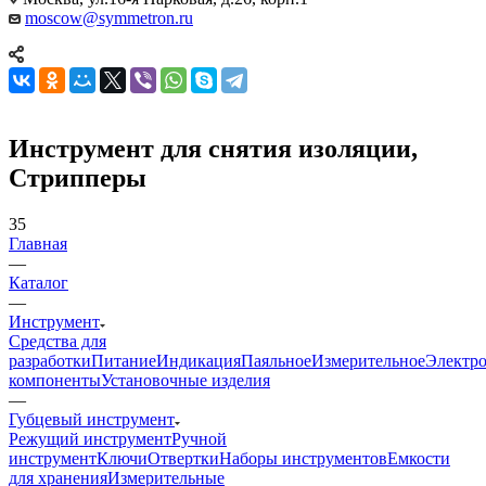
moscow@symmetron.ru
Инструмент для снятия изоляции,
Стрипперы
35
Главная
—
Каталог
—
Инструмент
Средства для
разработки
Питание
Индикация
Паяльное
Измерительное
Электр
компоненты
Установочные изделия
—
Губцевый инструмент
Режущий инструмент
Ручной
инструмент
Ключи
Отвертки
Наборы инструментов
Емкости
для хранения
Измерительные