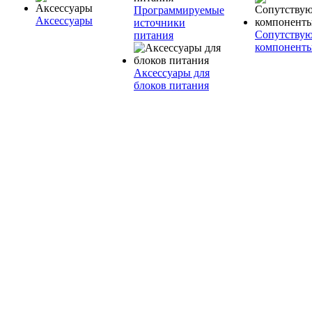
Программируемые
Аксессуары
источники
Сопутству
питания
компонент
Аксессуары для
блоков питания