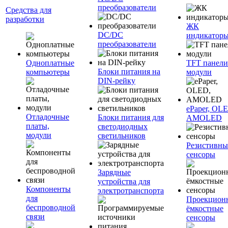
преобразователи
Средства для
разработки
ЖК
DC/DC
индикатор
преобразователи
Одноплатные
TFT панели
Блоки питания на
компьютеры
модули
DIN-рейку
ePaper, OL
Отладочные
Блоки питания для
AMOLED
платы,
светодиодных
модули
светильников
Резистивны
сенсоры
Зарядные
устройства для
Компоненты
электротранспорта
для
Проекцион
беспроводной
ёмкостные
связи
сенсоры