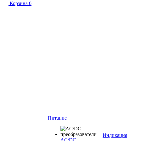
Корзина
0
Питание
Индикация
AC/DC