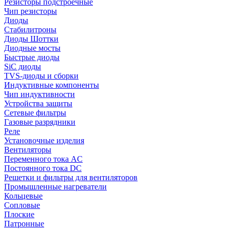
Резисторы подстроечные
Чип резисторы
Диоды
Стабилитроны
Диоды Шоттки
Диодные мосты
Быстрые диоды
SiC диоды
TVS-диоды и сборки
Индуктивные компоненты
Чип индуктивности
Устройства защиты
Сетевые фильтры
Газовые разрядники
Реле
Установочные изделия
Вентиляторы
Переменного тока AC
Постоянного тока DC
Решетки и фильтры для вентиляторов
Промышленные нагреватели
Кольцевые
Сопловые
Плоские
Патронные