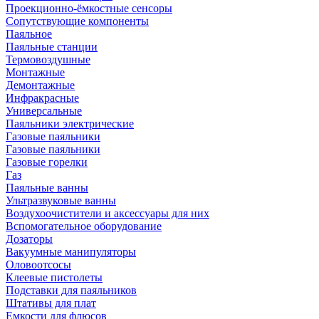
Проекционно-ёмкостные сенсоры
Сопутствующие компоненты
Паяльное
Паяльные станции
Термовоздушные
Монтажные
Демонтажные
Инфракрасные
Универсальные
Паяльники электрические
Газовые паяльники
Газовые паяльники
Газовые горелки
Газ
Паяльные ванны
Ультразвуковые ванны
Воздухоочистители и аксессуары для них
Вспомогательное оборудование
Дозаторы
Вакуумные манипуляторы
Оловоотсосы
Клеевые пистолеты
Подставки для паяльников
Штативы для плат
Емкости для флюсов