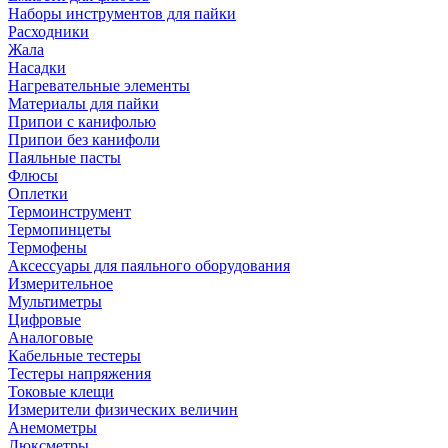
Наборы инструментов для пайки
Расходники
Жала
Насадки
Нагревательные элементы
Материалы для пайки
Припои с канифолью
Припои без канифоли
Паяльные пасты
Флюсы
Оплетки
Термоинструмент
Термопинцеты
Термофены
Аксессуары для паяльного оборудования
Измерительное
Мультиметры
Цифровые
Аналоговые
Кабельные тестеры
Тестеры напряжения
Токовые клещи
Измерители физических величин
Анемометры
Люксметры