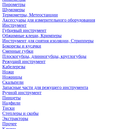
Пирометры
Шумомеры
Термометры, Метеостанции
Аксессуары для измерительного оборудования
Инструмент
Губцевый инструмент
Обжимные клещи, Кримперы
Инструмент для снятия изоляции, Стрипперы
Бокорезы и кусачки
Сменные губки
Плоскогубцы, длинногубцы, круглогубцы
Режущий инструмент
Кабелерезы
Ножи
Ножницы
Скальпели
Запасные части для режущего инструмента
Ручной инструмент
Пинцеты
Надфили
Тиски
Степлеры и скобы
Экстракторы
Прочее
Ключи