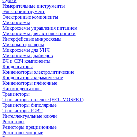
Сумки
Измерительные инструменты
Электроинструмент
Электронные компоненты
Микросхемы
Микросхемы управления питанием
Микросхемы для автоэлектроники
Интерфейсные микросхемы
Микроконтроллеры
Микросхемы для УНЧ
Микросхемы драйверов
ВЧ и СВЧ компоненты
Конденсаторы
Конденсаторы электролитические
Конденсаторы керамические
Конденсаторы плёночные
Чип конденсаторы
Транзисторы
Транзисторы полевые (FET, MOSFET)
Транзисторы биполярные
Транзисторы IGBT
Интеллектуальные ключи
Резисторы
Резисторы прецизионные
Резисторы мощные