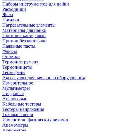
Наборы инструментов для пайки
Расходники
Жала
Насадки
Нагревательные элементы
Материалы для пайки
Припои с канифолью
Припои без канифоли
Паяльные пасты
Флюсы
Оплетки
Термоинструмент
Термопинцеты
Термофены
Аксессуары для паяльного оборудования
Измерительное
Мультиметры
Цифровые
Аналоговые
Кабельные тестеры
Тестеры напряжения
Токовые клещи
Измерители физических величин
Анемометры
Люксметры