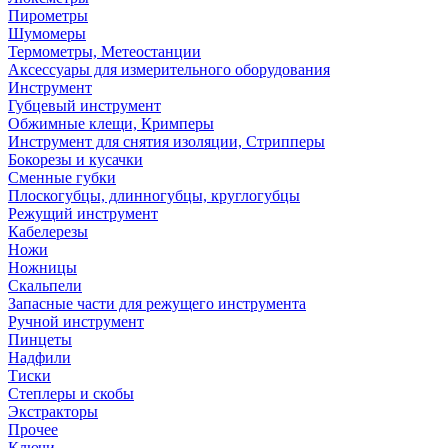
Пирометры
Шумомеры
Термометры, Метеостанции
Аксессуары для измерительного оборудования
Инструмент
Губцевый инструмент
Обжимные клещи, Кримперы
Инструмент для снятия изоляции, Стрипперы
Бокорезы и кусачки
Сменные губки
Плоскогубцы, длинногубцы, круглогубцы
Режущий инструмент
Кабелерезы
Ножи
Ножницы
Скальпели
Запасные части для режущего инструмента
Ручной инструмент
Пинцеты
Надфили
Тиски
Степлеры и скобы
Экстракторы
Прочее
Ключи