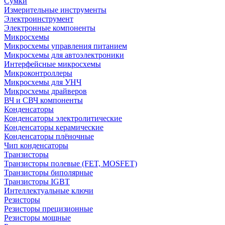
Сумки
Измерительные инструменты
Электроинструмент
Электронные компоненты
Микросхемы
Микросхемы управления питанием
Микросхемы для автоэлектроники
Интерфейсные микросхемы
Микроконтроллеры
Микросхемы для УНЧ
Микросхемы драйверов
ВЧ и СВЧ компоненты
Конденсаторы
Конденсаторы электролитические
Конденсаторы керамические
Конденсаторы плёночные
Чип конденсаторы
Транзисторы
Транзисторы полевые (FET, MOSFET)
Транзисторы биполярные
Транзисторы IGBT
Интеллектуальные ключи
Резисторы
Резисторы прецизионные
Резисторы мощные