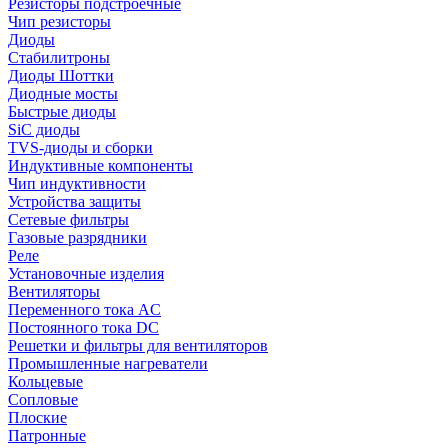
Резисторы подстроечные
Чип резисторы
Диоды
Стабилитроны
Диоды Шоттки
Диодные мосты
Быстрые диоды
SiC диоды
TVS-диоды и сборки
Индуктивные компоненты
Чип индуктивности
Устройства защиты
Сетевые фильтры
Газовые разрядники
Реле
Установочные изделия
Вентиляторы
Переменного тока AC
Постоянного тока DC
Решетки и фильтры для вентиляторов
Промышленные нагреватели
Кольцевые
Сопловые
Плоские
Патронные