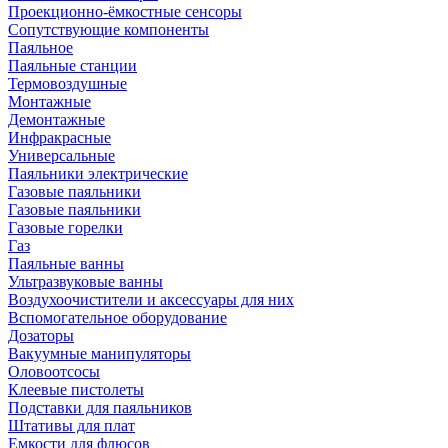
Проекционно-ёмкостные сенсоры
Сопутствующие компоненты
Паяльное
Паяльные станции
Термовоздушные
Монтажные
Демонтажные
Инфракрасные
Универсальные
Паяльники электрические
Газовые паяльники
Газовые паяльники
Газовые горелки
Газ
Паяльные ванны
Ультразвуковые ванны
Воздухоочистители и аксессуары для них
Вспомогательное оборудование
Дозаторы
Вакуумные манипуляторы
Оловоотсосы
Клеевые пистолеты
Подставки для паяльников
Штативы для плат
Емкости для флюсов