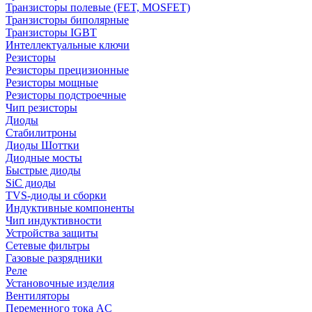
Транзисторы полевые (FET, MOSFET)
Транзисторы биполярные
Транзисторы IGBT
Интеллектуальные ключи
Резисторы
Резисторы прецизионные
Резисторы мощные
Резисторы подстроечные
Чип резисторы
Диоды
Стабилитроны
Диоды Шоттки
Диодные мосты
Быстрые диоды
SiC диоды
TVS-диоды и сборки
Индуктивные компоненты
Чип индуктивности
Устройства защиты
Сетевые фильтры
Газовые разрядники
Реле
Установочные изделия
Вентиляторы
Переменного тока AC