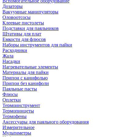
Вспомогательное оборудование
Дозаторы
Вакуумные манипуляторы
Оловоотсосы
Клеевые пистолеты
Подставки для паяльников
Штативы для плат
Емкости для флюсов
Наборы инструментов для пайки
Расходники
Жала
Насадки
Нагревательные элементы
Материалы для пайки
Припои с канифолью
Припои без канифоли
Паяльные пасты
Флюсы
Оплетки
Термоинструмент
Термопинцеты
Термофены
Аксессуары для паяльного оборудования
Измерительное
Мультиметры