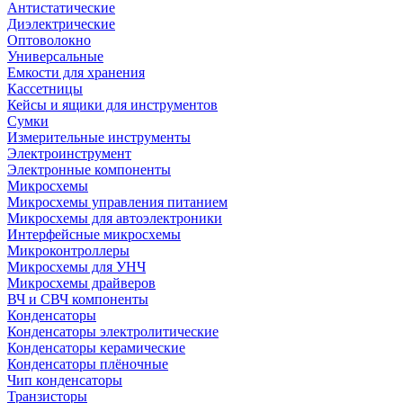
Антистатические
Диэлектрические
Оптоволокно
Универсальные
Емкости для хранения
Кассетницы
Кейсы и ящики для инструментов
Сумки
Измерительные инструменты
Электроинструмент
Электронные компоненты
Микросхемы
Микросхемы управления питанием
Микросхемы для автоэлектроники
Интерфейсные микросхемы
Микроконтроллеры
Микросхемы для УНЧ
Микросхемы драйверов
ВЧ и СВЧ компоненты
Конденсаторы
Конденсаторы электролитические
Конденсаторы керамические
Конденсаторы плёночные
Чип конденсаторы
Транзисторы