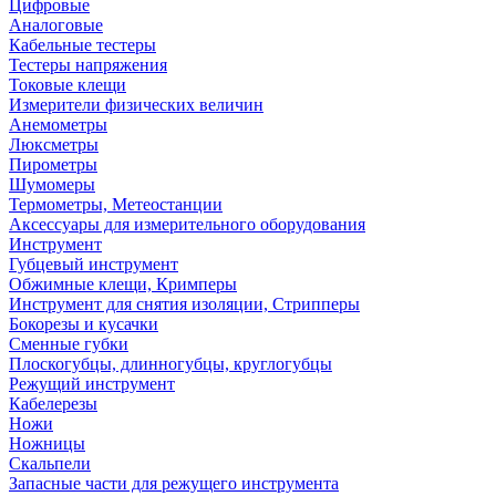
Цифровые
Аналоговые
Кабельные тестеры
Тестеры напряжения
Токовые клещи
Измерители физических величин
Анемометры
Люксметры
Пирометры
Шумомеры
Термометры, Метеостанции
Аксессуары для измерительного оборудования
Инструмент
Губцевый инструмент
Обжимные клещи, Кримперы
Инструмент для снятия изоляции, Стрипперы
Бокорезы и кусачки
Сменные губки
Плоскогубцы, длинногубцы, круглогубцы
Режущий инструмент
Кабелерезы
Ножи
Ножницы
Скальпели
Запасные части для режущего инструмента