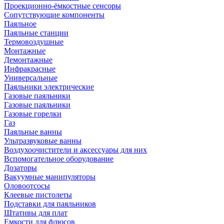
Проекционно-ёмкостные сенсоры
Сопутствующие компоненты
Паяльное
Паяльные станции
Термовоздушные
Монтажные
Демонтажные
Инфракрасные
Универсальные
Паяльники электрические
Газовые паяльники
Газовые паяльники
Газовые горелки
Газ
Паяльные ванны
Ультразвуковые ванны
Воздухоочистители и аксессуары для них
Вспомогательное оборудование
Дозаторы
Вакуумные манипуляторы
Оловоотсосы
Клеевые пистолеты
Подставки для паяльников
Штативы для плат
Емкости для флюсов