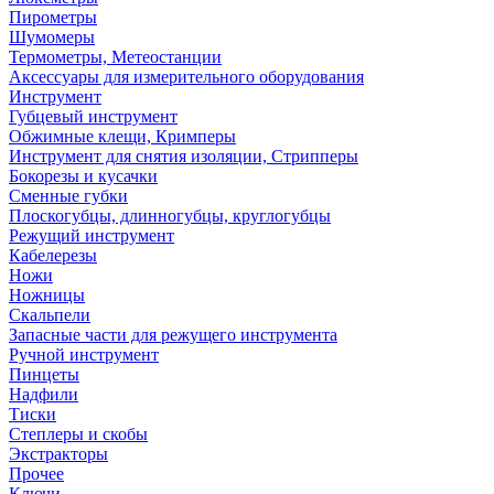
Пирометры
Шумомеры
Термометры, Метеостанции
Аксессуары для измерительного оборудования
Инструмент
Губцевый инструмент
Обжимные клещи, Кримперы
Инструмент для снятия изоляции, Стрипперы
Бокорезы и кусачки
Сменные губки
Плоскогубцы, длинногубцы, круглогубцы
Режущий инструмент
Кабелерезы
Ножи
Ножницы
Скальпели
Запасные части для режущего инструмента
Ручной инструмент
Пинцеты
Надфили
Тиски
Степлеры и скобы
Экстракторы
Прочее
Ключи