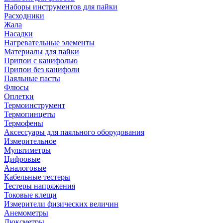
Наборы инструментов для пайки
Расходники
Жала
Насадки
Нагревательные элементы
Материалы для пайки
Припои с канифолью
Припои без канифоли
Паяльные пасты
Флюсы
Оплетки
Термоинструмент
Термопинцеты
Термофены
Аксессуары для паяльного оборудования
Измерительное
Мультиметры
Цифровые
Аналоговые
Кабельные тестеры
Тестеры напряжения
Токовые клещи
Измерители физических величин
Анемометры
Люксметры