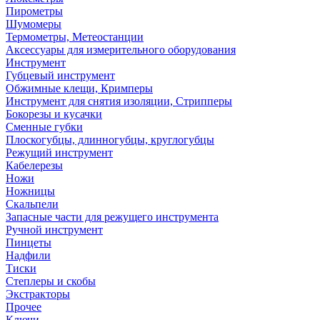
Пирометры
Шумомеры
Термометры, Метеостанции
Аксессуары для измерительного оборудования
Инструмент
Губцевый инструмент
Обжимные клещи, Кримперы
Инструмент для снятия изоляции, Стрипперы
Бокорезы и кусачки
Сменные губки
Плоскогубцы, длинногубцы, круглогубцы
Режущий инструмент
Кабелерезы
Ножи
Ножницы
Скальпели
Запасные части для режущего инструмента
Ручной инструмент
Пинцеты
Надфили
Тиски
Степлеры и скобы
Экстракторы
Прочее
Ключи