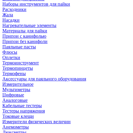
Наборы инструментов для пайки
Расходники
Жала
Насадки
Нагревательные элементы
Материалы для пайки
Припои с канифолью
Припои без канифоли
Паяльные пасты
Флюсы
Оплетки
Термоинструмент
Термопинцеты
Термофены
Аксессуары для паяльного оборудования
Измерительное
Мультиметры
Цифровые
Аналоговые
Кабельные тестеры
Тестеры напряжения
Токовые клещи
Измерители физических величин
Анемометры
Люксметры