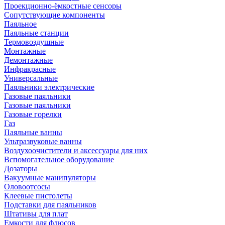
Проекционно-ёмкостные сенсоры
Сопутствующие компоненты
Паяльное
Паяльные станции
Термовоздушные
Монтажные
Демонтажные
Инфракрасные
Универсальные
Паяльники электрические
Газовые паяльники
Газовые паяльники
Газовые горелки
Газ
Паяльные ванны
Ультразвуковые ванны
Воздухоочистители и аксессуары для них
Вспомогательное оборудование
Дозаторы
Вакуумные манипуляторы
Оловоотсосы
Клеевые пистолеты
Подставки для паяльников
Штативы для плат
Емкости для флюсов