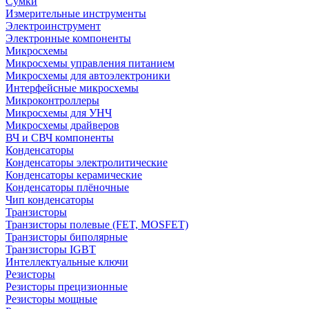
Сумки
Измерительные инструменты
Электроинструмент
Электронные компоненты
Микросхемы
Микросхемы управления питанием
Микросхемы для автоэлектроники
Интерфейсные микросхемы
Микроконтроллеры
Микросхемы для УНЧ
Микросхемы драйверов
ВЧ и СВЧ компоненты
Конденсаторы
Конденсаторы электролитические
Конденсаторы керамические
Конденсаторы плёночные
Чип конденсаторы
Транзисторы
Транзисторы полевые (FET, MOSFET)
Транзисторы биполярные
Транзисторы IGBT
Интеллектуальные ключи
Резисторы
Резисторы прецизионные
Резисторы мощные