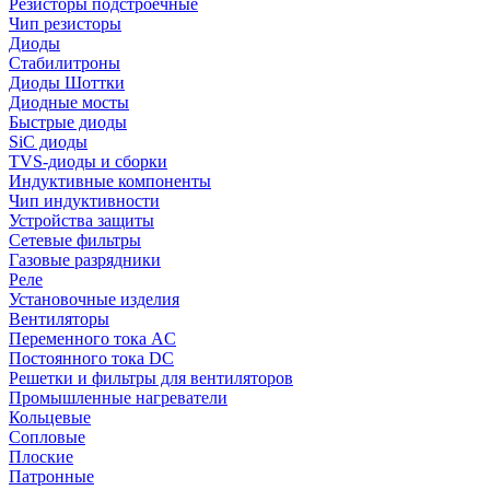
Резисторы подстроечные
Чип резисторы
Диоды
Стабилитроны
Диоды Шоттки
Диодные мосты
Быстрые диоды
SiC диоды
TVS-диоды и сборки
Индуктивные компоненты
Чип индуктивности
Устройства защиты
Сетевые фильтры
Газовые разрядники
Реле
Установочные изделия
Вентиляторы
Переменного тока AC
Постоянного тока DC
Решетки и фильтры для вентиляторов
Промышленные нагреватели
Кольцевые
Сопловые
Плоские
Патронные