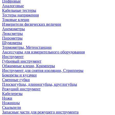
Цифровые
Аналоговые
Кабельные тестеры
Тестеры напряжения
Токовые клещи
Измерители физических величин
Анемометры
Люксметры
Пирометры
Шумомеры
Термометры, Метеостанции
Аксессуары для измерительного оборудования
Инструмент
Губцевый инструмент
Обжимные клещи, Кримперы
Инструмент для снятия изоляции, Стрипперы
Бокорезы и кусачки
Сменные губки
Плоскогубцы, длинногубцы, круглогубцы
Режущий инструмент
Кабелерезы
Ножи
Ножницы
Скальпели
Запасные части для режущего инструмента