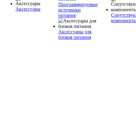
Программируемые
Аксессуары
источники
Сопутству
питания
компонент
Аксессуары для
блоков питания