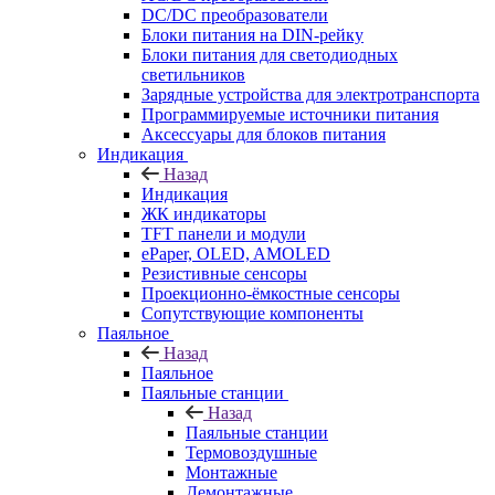
DC/DC преобразователи
Блоки питания на DIN-рейку
Блоки питания для светодиодных
светильников
Зарядные устройства для электротранспорта
Программируемые источники питания
Аксессуары для блоков питания
Индикация
Назад
Индикация
ЖК индикаторы
TFT панели и модули
ePaper, OLED, AMOLED
Резистивные сенсоры
Проекционно-ёмкостные сенсоры
Сопутствующие компоненты
Паяльное
Назад
Паяльное
Паяльные станции
Назад
Паяльные станции
Термовоздушные
Монтажные
Демонтажные