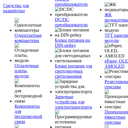
преобразователи
Средства для
разработки
ЖК
DC/DC
индикатор
преобразователи
Одноплатные
TFT панели
Блоки питания на
компьютеры
модули
DIN-рейку
ePaper, OL
Отладочные
Блоки питания для
AMOLED
платы,
светодиодных
модули
светильников
Резистивны
сенсоры
Зарядные
устройства для
Компоненты
электротранспорта
для
Проекцион
беспроводной
ёмкостные
связи
сенсоры