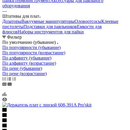
пайки
Термоинструмент
Аксессуары для паяльного
оборудования
—
Штативы для плат
Дозаторы
Вакуумные манипуляторы
Оловоотсосы
Клеевые
пистолеты
Подставки для паяльников
Емкости для
флюсов
Наборы инструментов для пайки
Фильтр
По умолчанию (убывание)
По популярности (убывание)
По популярности (возрастание)
По алфавиту (убывание)
По алфавиту (возрастание)
По цене (убывание)
По цене (возрастание)