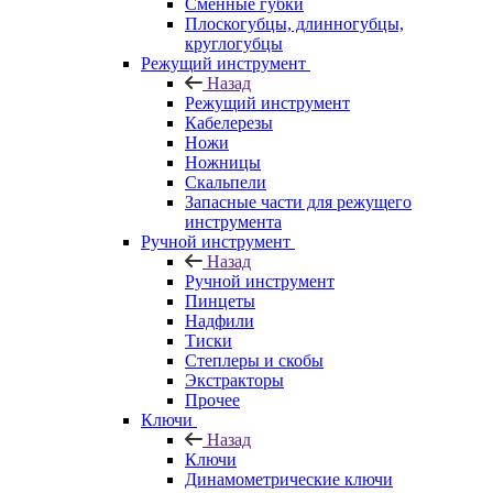
Сменные губки
Плоскогубцы, длинногубцы,
круглогубцы
Режущий инструмент
Назад
Режущий инструмент
Кабелерезы
Ножи
Ножницы
Скальпели
Запасные части для режущего
инструмента
Ручной инструмент
Назад
Ручной инструмент
Пинцеты
Надфили
Тиски
Степлеры и скобы
Экстракторы
Прочее
Ключи
Назад
Ключи
Динамометрические ключи