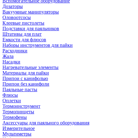
Вспомогательное оборудование
Дозаторы
Вакуумные манипуляторы
Оловоотсосы
Клеевые пистолеты
Подставки для паяльников
Штативы для плат
Емкости для флюсов
Наборы инструментов для пайки
Расходники
Жала
Насадки
Нагревательные элементы
Материалы для пайки
Припои с канифолью
Припои без канифоли
Паяльные пасты
Флюсы
Оплетки
Термоинструмент
Термопинцеты
Термофены
Аксессуары для паяльного оборудования
Измерительное
Мультиметры