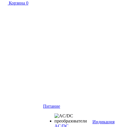
Корзина
0
Питание
Индикация
AC/DC