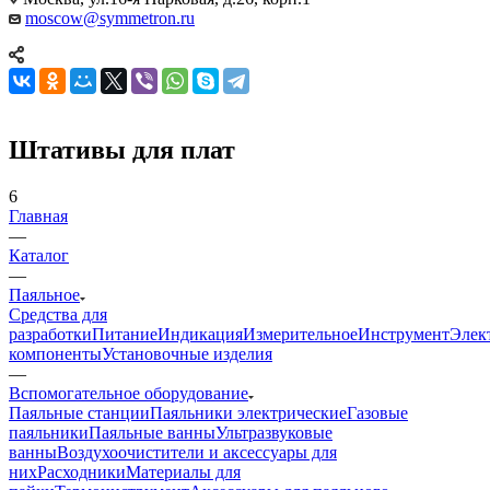
moscow@symmetron.ru
Штативы для плат
6
Главная
—
Каталог
—
Паяльное
Средства для
разработки
Питание
Индикация
Измерительное
Инструмент
Элек
компоненты
Установочные изделия
—
Вспомогательное оборудование
Паяльные станции
Паяльники электрические
Газовые
паяльники
Паяльные ванны
Ультразвуковые
ванны
Воздухоочистители и аксессуары для
них
Расходники
Материалы для