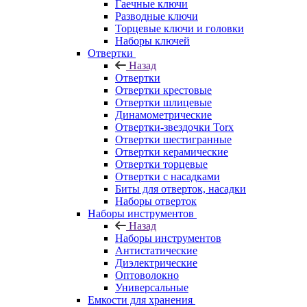
Гаечные ключи
Разводные ключи
Торцевые ключи и головки
Наборы ключей
Отвертки
Назад
Отвертки
Отвертки крестовые
Отвертки шлицевые
Динамометрические
Отвертки-звездочки Torx
Отвертки шестигранные
Отвертки керамические
Отвертки торцевые
Отвертки с насадками
Биты для отверток, насадки
Наборы отверток
Наборы инструментов
Назад
Наборы инструментов
Антистатические
Диэлектрические
Оптоволокно
Универсальные
Емкости для хранения