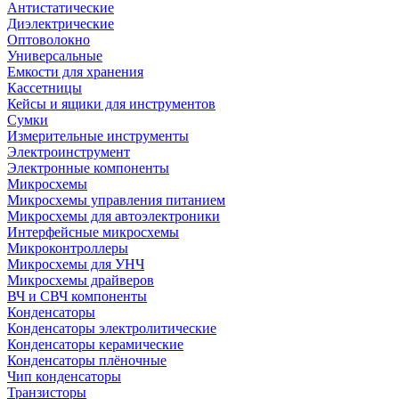
Антистатические
Диэлектрические
Оптоволокно
Универсальные
Емкости для хранения
Кассетницы
Кейсы и ящики для инструментов
Сумки
Измерительные инструменты
Электроинструмент
Электронные компоненты
Микросхемы
Микросхемы управления питанием
Микросхемы для автоэлектроники
Интерфейсные микросхемы
Микроконтроллеры
Микросхемы для УНЧ
Микросхемы драйверов
ВЧ и СВЧ компоненты
Конденсаторы
Конденсаторы электролитические
Конденсаторы керамические
Конденсаторы плёночные
Чип конденсаторы
Транзисторы