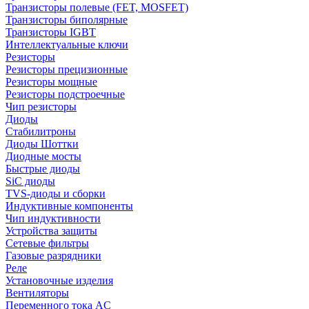
Транзисторы полевые (FET, MOSFET)
Транзисторы биполярные
Транзисторы IGBT
Интеллектуальные ключи
Резисторы
Резисторы прецизионные
Резисторы мощные
Резисторы подстроечные
Чип резисторы
Диоды
Стабилитроны
Диоды Шоттки
Диодные мосты
Быстрые диоды
SiC диоды
TVS-диоды и сборки
Индуктивные компоненты
Чип индуктивности
Устройства защиты
Сетевые фильтры
Газовые разрядники
Реле
Установочные изделия
Вентиляторы
Переменного тока AC