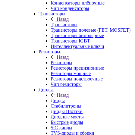
Конденсаторы плёночные
Чип конденсаторы
Транзисторы
Назад
Транзисторы
Транзисторы полевые (FET, MOSFET)
Транзисторы биполярные
Транзисторы IGBT
Интеллектуальные ключи
Резисторы
Назад
Резисторы
Резисторы прецизионные
Резисторы мощные
Резисторы подстроечные
Чип резисторы
Диоды
Назад
Диоды
Стабилитроны
Диоды Шоттки
Диодные мосты
Быстрые диоды
SiC диоды
TVS-диоды и сборки