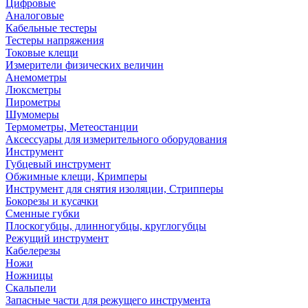
Цифровые
Аналоговые
Кабельные тестеры
Тестеры напряжения
Токовые клещи
Измерители физических величин
Анемометры
Люксметры
Пирометры
Шумомеры
Термометры, Метеостанции
Аксессуары для измерительного оборудования
Инструмент
Губцевый инструмент
Обжимные клещи, Кримперы
Инструмент для снятия изоляции, Стрипперы
Бокорезы и кусачки
Сменные губки
Плоскогубцы, длинногубцы, круглогубцы
Режущий инструмент
Кабелерезы
Ножи
Ножницы
Скальпели
Запасные части для режущего инструмента