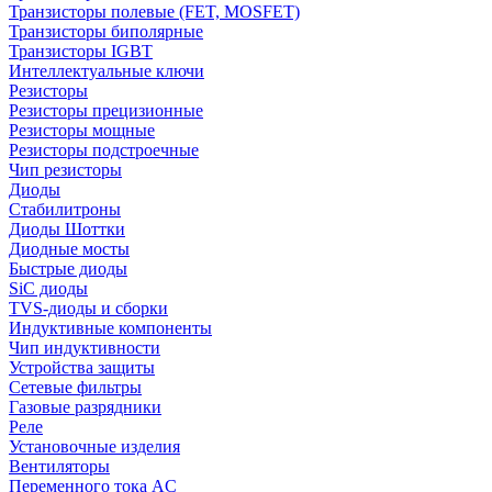
Транзисторы полевые (FET, MOSFET)
Транзисторы биполярные
Транзисторы IGBT
Интеллектуальные ключи
Резисторы
Резисторы прецизионные
Резисторы мощные
Резисторы подстроечные
Чип резисторы
Диоды
Стабилитроны
Диоды Шоттки
Диодные мосты
Быстрые диоды
SiC диоды
TVS-диоды и сборки
Индуктивные компоненты
Чип индуктивности
Устройства защиты
Сетевые фильтры
Газовые разрядники
Реле
Установочные изделия
Вентиляторы
Переменного тока AC