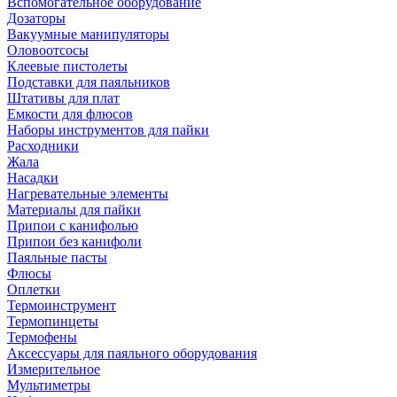
Вспомогательное оборудование
Дозаторы
Вакуумные манипуляторы
Оловоотсосы
Клеевые пистолеты
Подставки для паяльников
Штативы для плат
Емкости для флюсов
Наборы инструментов для пайки
Расходники
Жала
Насадки
Нагревательные элементы
Материалы для пайки
Припои с канифолью
Припои без канифоли
Паяльные пасты
Флюсы
Оплетки
Термоинструмент
Термопинцеты
Термофены
Аксессуары для паяльного оборудования
Измерительное
Мультиметры