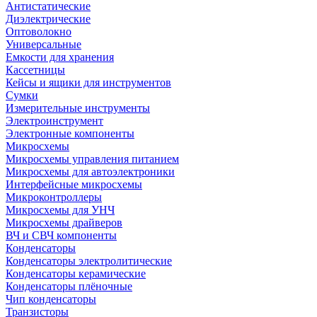
Антистатические
Диэлектрические
Оптоволокно
Универсальные
Емкости для хранения
Кассетницы
Кейсы и ящики для инструментов
Сумки
Измерительные инструменты
Электроинструмент
Электронные компоненты
Микросхемы
Микросхемы управления питанием
Микросхемы для автоэлектроники
Интерфейсные микросхемы
Микроконтроллеры
Микросхемы для УНЧ
Микросхемы драйверов
ВЧ и СВЧ компоненты
Конденсаторы
Конденсаторы электролитические
Конденсаторы керамические
Конденсаторы плёночные
Чип конденсаторы
Транзисторы