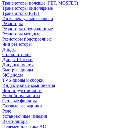
Транзисторы полевые (FET, MOSFET)
Транзисторы биполярные
Транзисторы IGBT
Интеллектуальные ключи
Резисторы
Резисторы прецизионные
Резисторы мощные
Резисторы подстроечные
Чип резисторы
Диоды
Стабилитроны
Диоды Шоттки
Диодные мосты
Быстрые диоды
SiC диоды
TVS-диоды и сборки
Индуктивные компоненты
Чип индуктивности
Устройства защиты
Сетевые фильтры
Газовые разрядники
Реле
Установочные изделия
Вентиляторы
Переменного тока AC