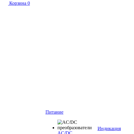
Корзина
0
Питание
Индикация
AC/DC