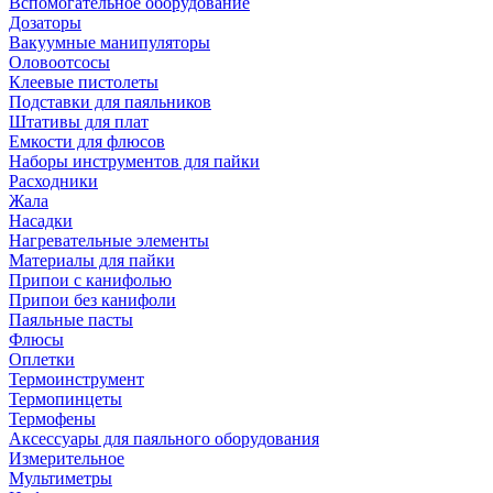
Вспомогательное оборудование
Дозаторы
Вакуумные манипуляторы
Оловоотсосы
Клеевые пистолеты
Подставки для паяльников
Штативы для плат
Емкости для флюсов
Наборы инструментов для пайки
Расходники
Жала
Насадки
Нагревательные элементы
Материалы для пайки
Припои с канифолью
Припои без канифоли
Паяльные пасты
Флюсы
Оплетки
Термоинструмент
Термопинцеты
Термофены
Аксессуары для паяльного оборудования
Измерительное
Мультиметры