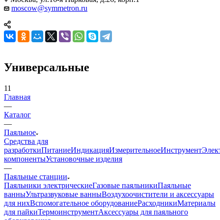
moscow@symmetron.ru
Универсальные
11
Главная
—
Каталог
—
Паяльное
Средства для
разработки
Питание
Индикация
Измерительное
Инструмент
Элек
компоненты
Установочные изделия
—
Паяльные станции
Паяльники электрические
Газовые паяльники
Паяльные
ванны
Ультразвуковые ванны
Воздухоочистители и аксессуары
для них
Вспомогательное оборудование
Расходники
Материалы
для пайки
Термоинструмент
Аксессуары для паяльного