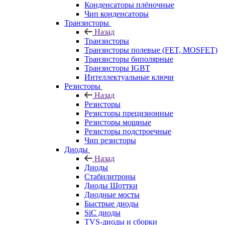
Конденсаторы плёночные
Чип конденсаторы
Транзисторы
Назад
Транзисторы
Транзисторы полевые (FET, MOSFET)
Транзисторы биполярные
Транзисторы IGBT
Интеллектуальные ключи
Резисторы
Назад
Резисторы
Резисторы прецизионные
Резисторы мощные
Резисторы подстроечные
Чип резисторы
Диоды
Назад
Диоды
Стабилитроны
Диоды Шоттки
Диодные мосты
Быстрые диоды
SiC диоды
TVS-диоды и сборки