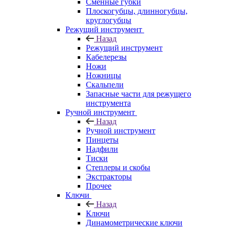
Сменные губки
Плоскогубцы, длинногубцы,
круглогубцы
Режущий инструмент
Назад
Режущий инструмент
Кабелерезы
Ножи
Ножницы
Скальпели
Запасные части для режущего
инструмента
Ручной инструмент
Назад
Ручной инструмент
Пинцеты
Надфили
Тиски
Степлеры и скобы
Экстракторы
Прочее
Ключи
Назад
Ключи
Динамометрические ключи