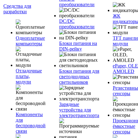
преобразователи
Средства для
разработки
ЖК
DC/DC
индикатор
преобразователи
Одноплатные
TFT панели
Блоки питания на
компьютеры
модули
DIN-рейку
ePaper, OL
Отладочные
Блоки питания для
AMOLED
платы,
светодиодных
модули
светильников
Резистивны
сенсоры
Зарядные
устройства для
Компоненты
электротранспорта
для
Проекцион
беспроводной
ёмкостные
связи
сенсоры