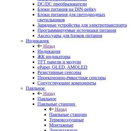
DC/DC преобразователи
Блоки питания на DIN-рейку
Блоки питания для светодиодных
светильников
Зарядные устройства для электротранспорта
Программируемые источники питания
Аксессуары для блоков питания
Индикация
Назад
Индикация
ЖК индикаторы
TFT панели и модули
ePaper, OLED, AMOLED
Резистивные сенсоры
Проекционно-ёмкостные сенсоры
Сопутствующие компоненты
Паяльное
Назад
Паяльное
Паяльные станции
Назад
Паяльные станции
Термовоздушные
Монтажные
Демонтажные