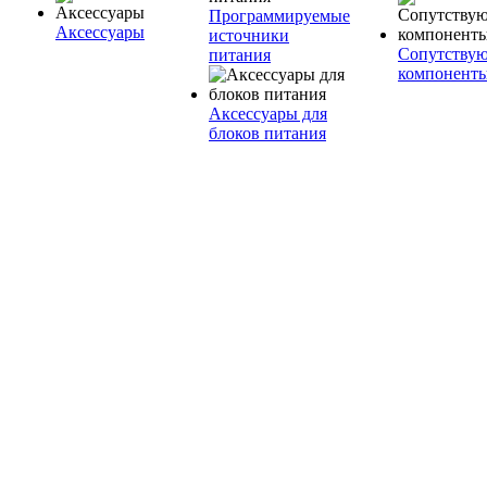
Программируемые
Аксессуары
источники
Сопутству
питания
компонент
Аксессуары для
блоков питания