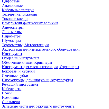
Цифровые
Аналоговые
Кабельные тестеры
Тестеры напряжения
Токовые клещи
Измерители физических величин
Анемометры
Люксметры
Пирометры
Шумомеры
Термометры, Метеостанции
Аксессуары для измерительного оборудования
Инструмент
Губцевый инструмент
Обжимные клещи, Кримперы
Инструмент для снятия изоляции, Стрипперы
Бокорезы и кусачки
Сменные губки
Плоскогубцы, длинногубцы, круглогубцы
Режущий инструмент
Кабелерезы
Ножи
Ножницы
Скальпели
Запасные части для режущего инструмента