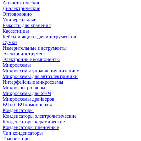
Антистатические
Диэлектрические
Оптоволокно
Универсальные
Емкости для хранения
Кассетницы
Кейсы и ящики для инструментов
Сумки
Измерительные инструменты
Электроинструмент
Электронные компоненты
Микросхемы
Микросхемы управления питанием
Микросхемы для автоэлектроники
Интерфейсные микросхемы
Микроконтроллеры
Микросхемы для УНЧ
Микросхемы драйверов
ВЧ и СВЧ компоненты
Конденсаторы
Конденсаторы электролитические
Конденсаторы керамические
Конденсаторы плёночные
Чип конденсаторы
Транзисторы