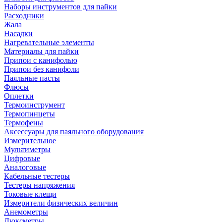
Наборы инструментов для пайки
Расходники
Жала
Насадки
Нагревательные элементы
Материалы для пайки
Припои с канифолью
Припои без канифоли
Паяльные пасты
Флюсы
Оплетки
Термоинструмент
Термопинцеты
Термофены
Аксессуары для паяльного оборудования
Измерительное
Мультиметры
Цифровые
Аналоговые
Кабельные тестеры
Тестеры напряжения
Токовые клещи
Измерители физических величин
Анемометры
Люксметры