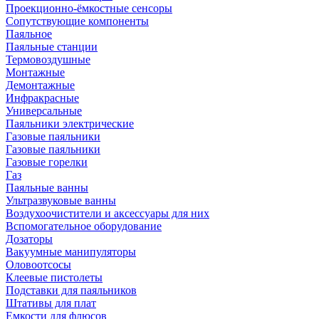
Проекционно-ёмкостные сенсоры
Сопутствующие компоненты
Паяльное
Паяльные станции
Термовоздушные
Монтажные
Демонтажные
Инфракрасные
Универсальные
Паяльники электрические
Газовые паяльники
Газовые паяльники
Газовые горелки
Газ
Паяльные ванны
Ультразвуковые ванны
Воздухоочистители и аксессуары для них
Вспомогательное оборудование
Дозаторы
Вакуумные манипуляторы
Оловоотсосы
Клеевые пистолеты
Подставки для паяльников
Штативы для плат
Емкости для флюсов