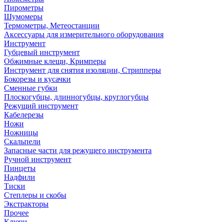
Пирометры
Шумомеры
Термометры, Метеостанции
Аксессуары для измерительного оборудования
Инструмент
Губцевый инструмент
Обжимные клещи, Кримперы
Инструмент для снятия изоляции, Стрипперы
Бокорезы и кусачки
Сменные губки
Плоскогубцы, длинногубцы, круглогубцы
Режущий инструмент
Кабелерезы
Ножи
Ножницы
Скальпели
Запасные части для режущего инструмента
Ручной инструмент
Пинцеты
Надфили
Тиски
Степлеры и скобы
Экстракторы
Прочее
Ключи