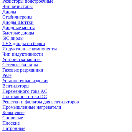
Резисторы подстроечные
Чип резисторы
Диоды
Стабилитроны
Диоды Шоттки
Диодные мосты
Быстрые диоды
SiC диоды
TVS-диоды и сборки
Индуктивные компоненты
Чип индуктивности
Устройства защиты
Сетевые фильтры
Газовые разрядники
Реле
Установочные изделия
Вентиляторы
Переменного тока AC
Постоянного тока DC
Решетки и фильтры для вентиляторов
Промышленные нагреватели
Кольцевые
Сопловые
Плоские
Патронные