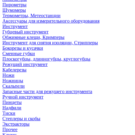
Пирометры
Шумомеры
Термометры, Метеостанции
Аксессуары для измерительного оборудования
Инструмент
Губцевый инструмент
Обжимные клещи, Кримперы
Инструмент для снятия изоляции, Стрипперы
Бокорезы и кусачки
Сменные губки
Плоскогубцы, длинногубцы, круглогубцы
Режущий инструмент
Кабелерезы
Ножи
Ножницы
Скальпели
Запасные части для режущего инструмента
Ручной инструмент
Пинцеты
Надфили
Тиски
Степлеры и скобы
Экстракторы
Прочее
Ключи