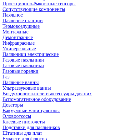
Проекционно-ёмкостные сенсоры
Сопутствующие компоненты
Паяльное
Паяльные станции
Термовоздушные
Монтажные
Демонтажные
Инфракрасные
Универсальные
Паяльники электрические
Газовые паяльники
Газовые паяльники
Газовые горелки
Газ
Паяльные ванны
Ультразвуковые ванны
Воздухоочистители и аксессуары для них
Вспомогательное оборудование
Дозаторы
Вакуумные манипуляторы
Оловоотсосы
Клеевые пистолеты
Подставки для паяльников
Штативы для плат
Емкости для флюсов