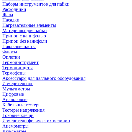
Наборы инструментов для пайки
Расходники
Жала
Насадки
Нагревательные элементы
Материалы для пайки
Припои с канифолью
Припои без канифоли
Паяльные пасты
Флюсы
Оплетки
Термоинструмент
Термопинцеты
Термофены
Аксессуары для паяльного оборудования
Измерительное
Мультиметры
Цифровые
Аналоговые
Кабельные тестеры
Тестеры напряжения
Токовые клещи
Измерители физических величин
Анемометры
Люксметры