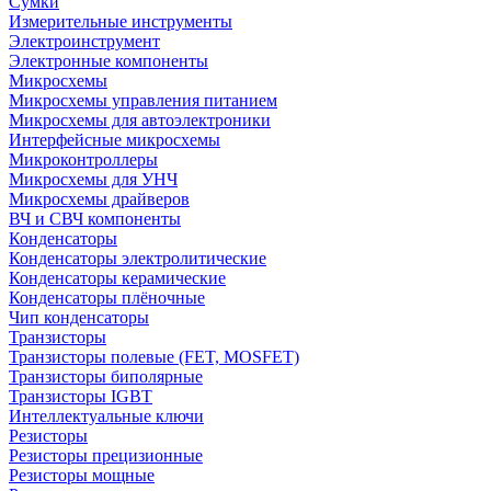
Сумки
Измерительные инструменты
Электроинструмент
Электронные компоненты
Микросхемы
Микросхемы управления питанием
Микросхемы для автоэлектроники
Интерфейсные микросхемы
Микроконтроллеры
Микросхемы для УНЧ
Микросхемы драйверов
ВЧ и СВЧ компоненты
Конденсаторы
Конденсаторы электролитические
Конденсаторы керамические
Конденсаторы плёночные
Чип конденсаторы
Транзисторы
Транзисторы полевые (FET, MOSFET)
Транзисторы биполярные
Транзисторы IGBT
Интеллектуальные ключи
Резисторы
Резисторы прецизионные
Резисторы мощные