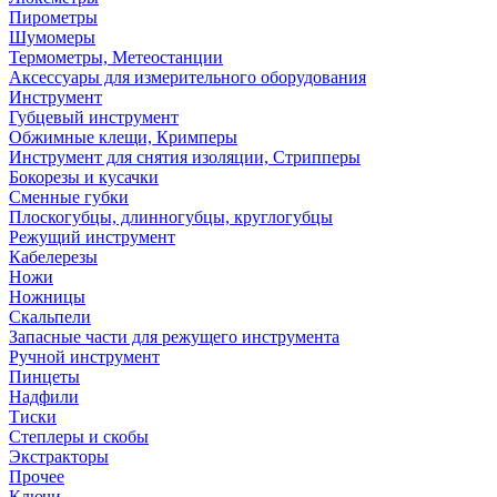
Пирометры
Шумомеры
Термометры, Метеостанции
Аксессуары для измерительного оборудования
Инструмент
Губцевый инструмент
Обжимные клещи, Кримперы
Инструмент для снятия изоляции, Стрипперы
Бокорезы и кусачки
Сменные губки
Плоскогубцы, длинногубцы, круглогубцы
Режущий инструмент
Кабелерезы
Ножи
Ножницы
Скальпели
Запасные части для режущего инструмента
Ручной инструмент
Пинцеты
Надфили
Тиски
Степлеры и скобы
Экстракторы
Прочее
Ключи