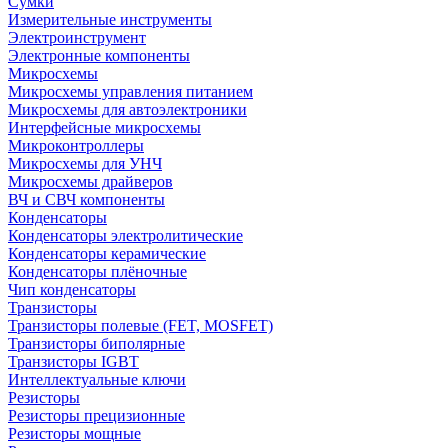
Сумки
Измерительные инструменты
Электроинструмент
Электронные компоненты
Микросхемы
Микросхемы управления питанием
Микросхемы для автоэлектроники
Интерфейсные микросхемы
Микроконтроллеры
Микросхемы для УНЧ
Микросхемы драйверов
ВЧ и СВЧ компоненты
Конденсаторы
Конденсаторы электролитические
Конденсаторы керамические
Конденсаторы плёночные
Чип конденсаторы
Транзисторы
Транзисторы полевые (FET, MOSFET)
Транзисторы биполярные
Транзисторы IGBT
Интеллектуальные ключи
Резисторы
Резисторы прецизионные
Резисторы мощные