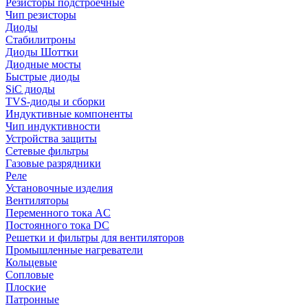
Резисторы подстроечные
Чип резисторы
Диоды
Стабилитроны
Диоды Шоттки
Диодные мосты
Быстрые диоды
SiC диоды
TVS-диоды и сборки
Индуктивные компоненты
Чип индуктивности
Устройства защиты
Сетевые фильтры
Газовые разрядники
Реле
Установочные изделия
Вентиляторы
Переменного тока AC
Постоянного тока DC
Решетки и фильтры для вентиляторов
Промышленные нагреватели
Кольцевые
Сопловые
Плоские
Патронные