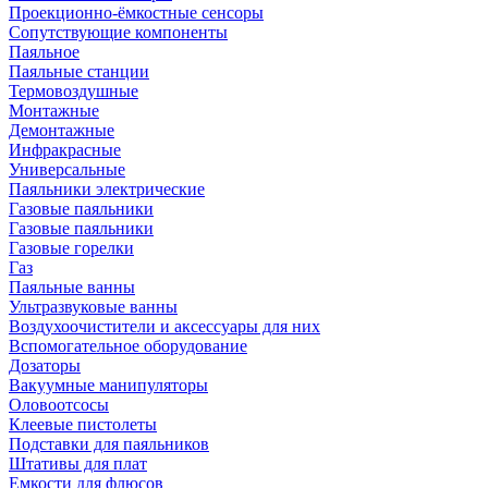
Проекционно-ёмкостные сенсоры
Сопутствующие компоненты
Паяльное
Паяльные станции
Термовоздушные
Монтажные
Демонтажные
Инфракрасные
Универсальные
Паяльники электрические
Газовые паяльники
Газовые паяльники
Газовые горелки
Газ
Паяльные ванны
Ультразвуковые ванны
Воздухоочистители и аксессуары для них
Вспомогательное оборудование
Дозаторы
Вакуумные манипуляторы
Оловоотсосы
Клеевые пистолеты
Подставки для паяльников
Штативы для плат
Емкости для флюсов