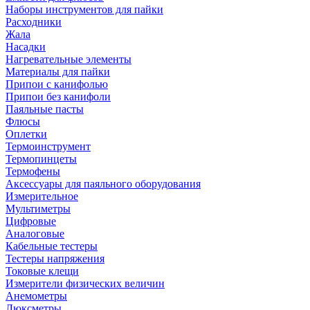
Наборы инструментов для пайки
Расходники
Жала
Насадки
Нагревательные элементы
Материалы для пайки
Припои с канифолью
Припои без канифоли
Паяльные пасты
Флюсы
Оплетки
Термоинструмент
Термопинцеты
Термофены
Аксессуары для паяльного оборудования
Измерительное
Мультиметры
Цифровые
Аналоговые
Кабельные тестеры
Тестеры напряжения
Токовые клещи
Измерители физических величин
Анемометры
Люксметры