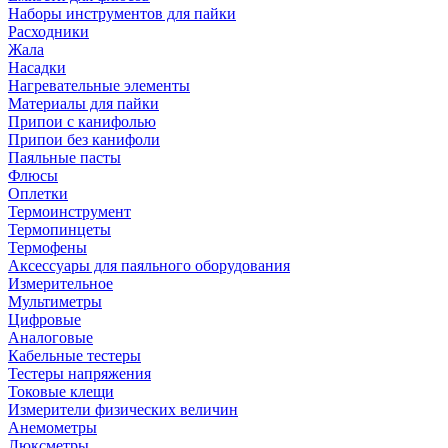
Наборы инструментов для пайки
Расходники
Жала
Насадки
Нагревательные элементы
Материалы для пайки
Припои с канифолью
Припои без канифоли
Паяльные пасты
Флюсы
Оплетки
Термоинструмент
Термопинцеты
Термофены
Аксессуары для паяльного оборудования
Измерительное
Мультиметры
Цифровые
Аналоговые
Кабельные тестеры
Тестеры напряжения
Токовые клещи
Измерители физических величин
Анемометры
Люксметры