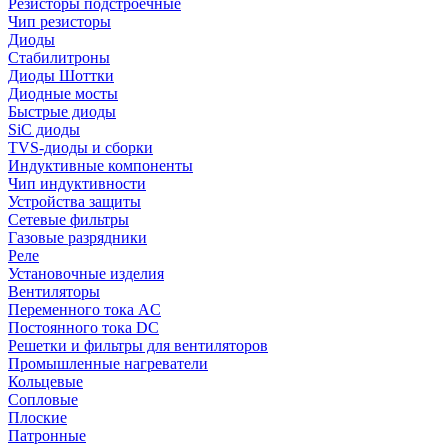
Резисторы подстроечные
Чип резисторы
Диоды
Стабилитроны
Диоды Шоттки
Диодные мосты
Быстрые диоды
SiC диоды
TVS-диоды и сборки
Индуктивные компоненты
Чип индуктивности
Устройства защиты
Сетевые фильтры
Газовые разрядники
Реле
Установочные изделия
Вентиляторы
Переменного тока AC
Постоянного тока DC
Решетки и фильтры для вентиляторов
Промышленные нагреватели
Кольцевые
Сопловые
Плоские
Патронные