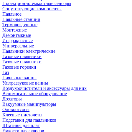
Проекционно-ёмкостные сенсоры
Сопутствующие компоненты
Паяльное
Паяльные станции
Термовоздушные
Монтажные
Демонтажные
Инфракрасные
Универсальные
Паяльники электрические
Газовые паяльники
Газовые паяльники
Газовые горелки
Газ
Паяльные ванны
Ультразвуковые ванны
Воздухоочистители и аксессуары для них
Вспомогательное оборудование
Дозаторы
Вакуумные манипуляторы
Оловоотсосы
Клеевые пистолеты
Подставки для паяльников
Штативы для плат
Емкости для флюсов