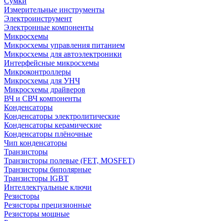
Сумки
Измерительные инструменты
Электроинструмент
Электронные компоненты
Микросхемы
Микросхемы управления питанием
Микросхемы для автоэлектроники
Интерфейсные микросхемы
Микроконтроллеры
Микросхемы для УНЧ
Микросхемы драйверов
ВЧ и СВЧ компоненты
Конденсаторы
Конденсаторы электролитические
Конденсаторы керамические
Конденсаторы плёночные
Чип конденсаторы
Транзисторы
Транзисторы полевые (FET, MOSFET)
Транзисторы биполярные
Транзисторы IGBT
Интеллектуальные ключи
Резисторы
Резисторы прецизионные
Резисторы мощные