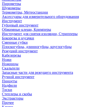
Пирометры
Шумомеры
Термометры, Метеостанции
Аксессуары для измерительного оборудования
Инструмент
Губцевый инструмент
Обжимные клещи, Кримперы
Инструмент для снятия изоляции, Стрипперы
Бокорезы и кусачки
Сменные губки
Плоскогубцы, длинногубцы, круглогубцы
Режущий инструмент
Кабелерезы
Ножи
Ножницы
Скальпели
Запасные части для режущего инструмента
Ручной инструмент
Пинцеты
Надфили
Тиски
Степлеры и скобы
Экстракторы
Прочее
Ключи