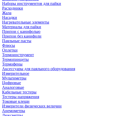
Наборы инструментов для пайки
Расходники
Жала
Насадки
Нагревательные элементы
Материалы для пайки
Припои с канифолью
Припои без канифоли
Паяльные пасты
Флюсы
Оплетки
Термоинструмент
Термопинцеты
Термофены
Аксессуары для паяльного оборудования
Измерительное
Мультиметры
Цифровые
Аналоговые
Кабельные тестеры
Тестеры напряжения
Токовые клещи
Измерители физических величин
Анемометры
Люксметры