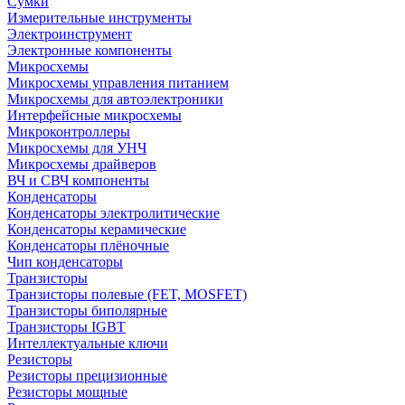
Сумки
Измерительные инструменты
Электроинструмент
Электронные компоненты
Микросхемы
Микросхемы управления питанием
Микросхемы для автоэлектроники
Интерфейсные микросхемы
Микроконтроллеры
Микросхемы для УНЧ
Микросхемы драйверов
ВЧ и СВЧ компоненты
Конденсаторы
Конденсаторы электролитические
Конденсаторы керамические
Конденсаторы плёночные
Чип конденсаторы
Транзисторы
Транзисторы полевые (FET, MOSFET)
Транзисторы биполярные
Транзисторы IGBT
Интеллектуальные ключи
Резисторы
Резисторы прецизионные
Резисторы мощные