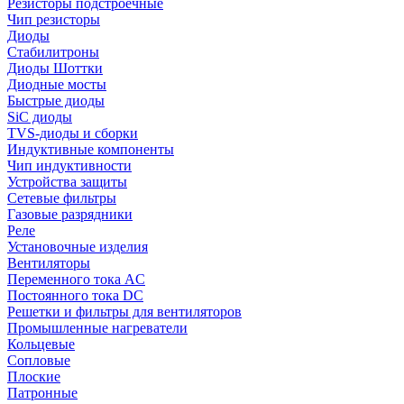
Резисторы подстроечные
Чип резисторы
Диоды
Стабилитроны
Диоды Шоттки
Диодные мосты
Быстрые диоды
SiC диоды
TVS-диоды и сборки
Индуктивные компоненты
Чип индуктивности
Устройства защиты
Сетевые фильтры
Газовые разрядники
Реле
Установочные изделия
Вентиляторы
Переменного тока AC
Постоянного тока DC
Решетки и фильтры для вентиляторов
Промышленные нагреватели
Кольцевые
Сопловые
Плоские
Патронные