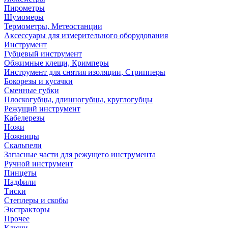
Пирометры
Шумомеры
Термометры, Метеостанции
Аксессуары для измерительного оборудования
Инструмент
Губцевый инструмент
Обжимные клещи, Кримперы
Инструмент для снятия изоляции, Стрипперы
Бокорезы и кусачки
Сменные губки
Плоскогубцы, длинногубцы, круглогубцы
Режущий инструмент
Кабелерезы
Ножи
Ножницы
Скальпели
Запасные части для режущего инструмента
Ручной инструмент
Пинцеты
Надфили
Тиски
Степлеры и скобы
Экстракторы
Прочее
Ключи