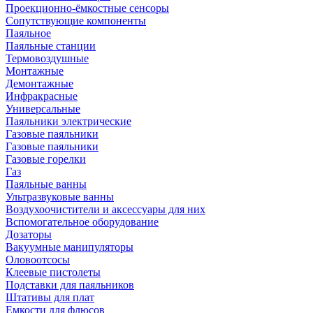
Проекционно-ёмкостные сенсоры
Сопутствующие компоненты
Паяльное
Паяльные станции
Термовоздушные
Монтажные
Демонтажные
Инфракрасные
Универсальные
Паяльники электрические
Газовые паяльники
Газовые паяльники
Газовые горелки
Газ
Паяльные ванны
Ультразвуковые ванны
Воздухоочистители и аксессуары для них
Вспомогательное оборудование
Дозаторы
Вакуумные манипуляторы
Оловоотсосы
Клеевые пистолеты
Подставки для паяльников
Штативы для плат
Емкости для флюсов