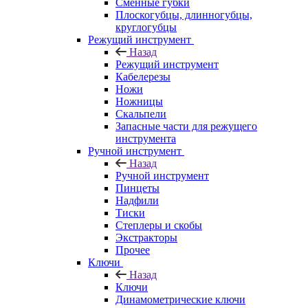
Сменные губки
Плоскогубцы, длинногубцы,
круглогубцы
Режущий инструмент
Назад
Режущий инструмент
Кабелерезы
Ножи
Ножницы
Скальпели
Запасные части для режущего
инструмента
Ручной инструмент
Назад
Ручной инструмент
Пинцеты
Надфили
Тиски
Степлеры и скобы
Экстракторы
Прочее
Ключи
Назад
Ключи
Динамометрические ключи