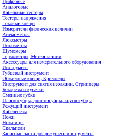
Цифровые
Аналоговые
Кабельные тестеры
Тестеры напряжения
Токовые клещи
Измерители физических величин
Анемометры
Люксметры
Пирометры
Шумомеры
Термометры, Метеостанции
Аксессуары для измерительного оборудования
Инструмент
Губцевый инструмент
Обжимные клещи, Кримперы
Инструмент для снятия изоляции, Стрипперы
Бокорезы и кусачки
Сменные губки
Плоскогубцы, длинногубцы, круглогубцы
Режущий инструмент
Кабелерезы
Ножи
Ножницы
Скальпели
Запасные части для режущего инструмента