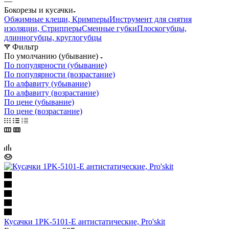
—
Бокорезы и кусачки
Обжимные клещи, Кримперы
Инструмент для снятия
изоляции, Стрипперы
Сменные губки
Плоскогубцы,
длинногубцы, круглогубцы
Фильтр
По умолчанию (убывание)
По популярности (убывание)
По популярности (возрастание)
По алфавиту (убывание)
По алфавиту (возрастание)
По цене (убывание)
По цене (возрастание)
Кусачки 1PK-5101-E антистатические, Pro'skit