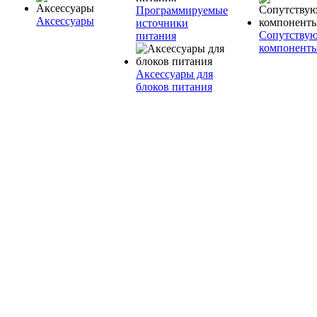
Программируемые
Аксессуары
источники
Сопутству
питания
компонент
Аксессуары для
блоков питания