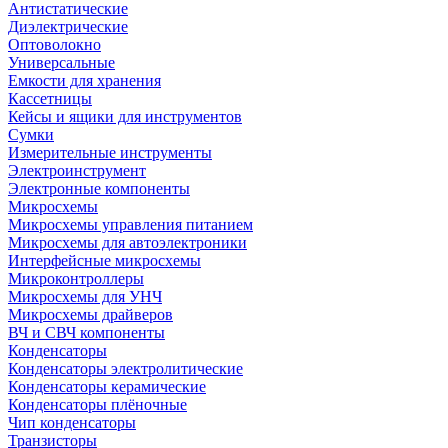
Антистатические
Диэлектрические
Оптоволокно
Универсальные
Емкости для хранения
Кассетницы
Кейсы и ящики для инструментов
Сумки
Измерительные инструменты
Электроинструмент
Электронные компоненты
Микросхемы
Микросхемы управления питанием
Микросхемы для автоэлектроники
Интерфейсные микросхемы
Микроконтроллеры
Микросхемы для УНЧ
Микросхемы драйверов
ВЧ и СВЧ компоненты
Конденсаторы
Конденсаторы электролитические
Конденсаторы керамические
Конденсаторы плёночные
Чип конденсаторы
Транзисторы