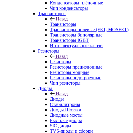
Конденсаторы плёночные
Чип конденсаторы
Транзисторы
Назад
Транзисторы
Транзисторы полевые (FET, MOSFET)
Транзисторы биполярные
Транзисторы IGBT
Интеллектуальные ключи
Резисторы
Назад
Резисторы
Резисторы прецизионные
Резисторы мощные
Резисторы подстроечные
Чип резисторы
Диоды
Назад
Диоды
Стабилитроны
Диоды Шоттки
Диодные мосты
Быстрые диоды
SiC диоды
TVS-диоды и сборки