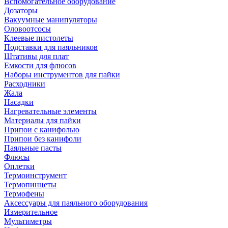
Вспомогательное оборудование
Дозаторы
Вакуумные манипуляторы
Оловоотсосы
Клеевые пистолеты
Подставки для паяльников
Штативы для плат
Емкости для флюсов
Наборы инструментов для пайки
Расходники
Жала
Насадки
Нагревательные элементы
Материалы для пайки
Припои с канифолью
Припои без канифоли
Паяльные пасты
Флюсы
Оплетки
Термоинструмент
Термопинцеты
Термофены
Аксессуары для паяльного оборудования
Измерительное
Мультиметры