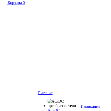
Корзина
0
Питание
Индикация
AC/DC