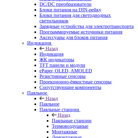
DC/DC преобразователи
Блоки питания на DIN-рейку
Блоки питания для светодиодных
светильников
Зарядные устройства для электротранспорта
Программируемые источники питания
Аксессуары для блоков питания
Индикация
Назад
Индикация
ЖК индикаторы
TFT панели и модули
ePaper, OLED, AMOLED
Резистивные сенсоры
Проекционно-ёмкостные сенсоры
Сопутствующие компоненты
Паяльное
Назад
Паяльное
Паяльные станции
Назад
Паяльные станции
Термовоздушные
Монтажные
Демонтажные