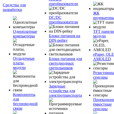
преобразователи
Средства для
разработки
ЖК
DC/DC
индикатор
преобразователи
Одноплатные
TFT панели
Блоки питания на
компьютеры
модули
DIN-рейку
ePaper, OL
Отладочные
Блоки питания для
AMOLED
платы,
светодиодных
модули
светильников
Резистивны
сенсоры
Зарядные
устройства для
Компоненты
электротранспорта
для
Проекцион
беспроводной
ёмкостные
связи
сенсоры