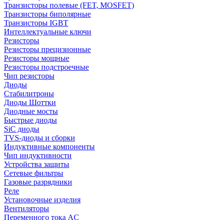
Транзисторы полевые (FET, MOSFET)
Транзисторы биполярные
Транзисторы IGBT
Интеллектуальные ключи
Резисторы
Резисторы прецизионные
Резисторы мощные
Резисторы подстроечные
Чип резисторы
Диоды
Стабилитроны
Диоды Шоттки
Диодные мосты
Быстрые диоды
SiC диоды
TVS-диоды и сборки
Индуктивные компоненты
Чип индуктивности
Устройства защиты
Сетевые фильтры
Газовые разрядники
Реле
Установочные изделия
Вентиляторы
Переменного тока AC