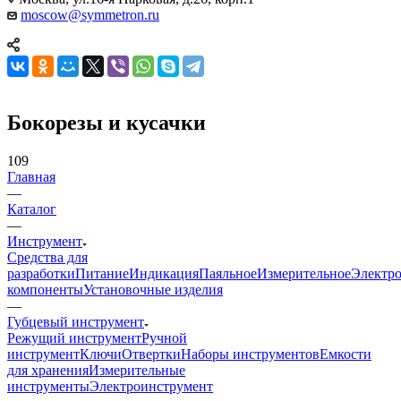
moscow@symmetron.ru
Бокорезы и кусачки
109
Главная
—
Каталог
—
Инструмент
Средства для
разработки
Питание
Индикация
Паяльное
Измерительное
Электр
компоненты
Установочные изделия
—
Губцевый инструмент
Режущий инструмент
Ручной
инструмент
Ключи
Отвертки
Наборы инструментов
Емкости
для хранения
Измерительные
инструменты
Электроинструмент