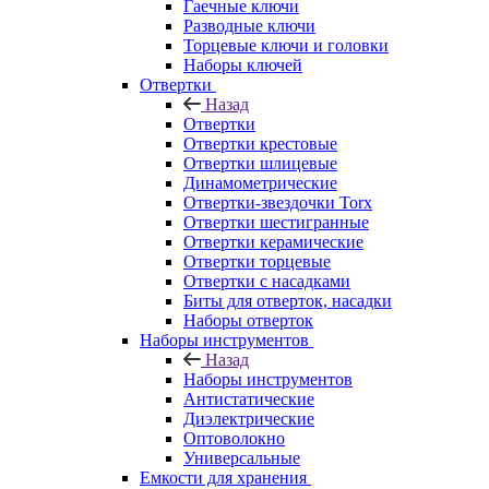
Гаечные ключи
Разводные ключи
Торцевые ключи и головки
Наборы ключей
Отвертки
Назад
Отвертки
Отвертки крестовые
Отвертки шлицевые
Динамометрические
Отвертки-звездочки Torx
Отвертки шестигранные
Отвертки керамические
Отвертки торцевые
Отвертки с насадками
Биты для отверток, насадки
Наборы отверток
Наборы инструментов
Назад
Наборы инструментов
Антистатические
Диэлектрические
Оптоволокно
Универсальные
Емкости для хранения