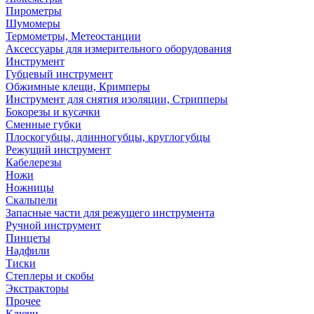
Пирометры
Шумомеры
Термометры, Метеостанции
Аксессуары для измерительного оборудования
Инструмент
Губцевый инструмент
Обжимные клещи, Кримперы
Инструмент для снятия изоляции, Стрипперы
Бокорезы и кусачки
Сменные губки
Плоскогубцы, длинногубцы, круглогубцы
Режущий инструмент
Кабелерезы
Ножи
Ножницы
Скальпели
Запасные части для режущего инструмента
Ручной инструмент
Пинцеты
Надфили
Тиски
Степлеры и скобы
Экстракторы
Прочее
Ключи