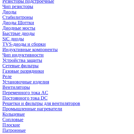
Резисторы подстроечные
Чип резисторы
Диоды
Стабилитроны
Диоды Шоттки
Диодные мосты
Быстрые диоды
SiC диоды
TVS-диоды и сборки
Индуктивные компоненты
Чип индуктивности
Устройства защиты
Сетевые фильтры
Газовые разрядники
Реле
Установочные изделия
Вентиляторы
Переменного тока AC
Постоянного тока DC
Решетки и фильтры для вентиляторов
Промышленные нагреватели
Кольцевые
Сопловые
Плоские
Патронные