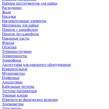
Наборы инструментов для пайки
Расходники
Жала
Насадки
Нагревательные элементы
Материалы для пайки
Припои с канифолью
Припои без канифоли
Паяльные пасты
Флюсы
Оплетки
Термоинструмент
Термопинцеты
Термофены
Аксессуары для паяльного оборудования
Измерительное
Мультиметры
Цифровые
Аналоговые
Кабельные тестеры
Тестеры напряжения
Токовые клещи
Измерители физических величин
Анемометры
Люксметры