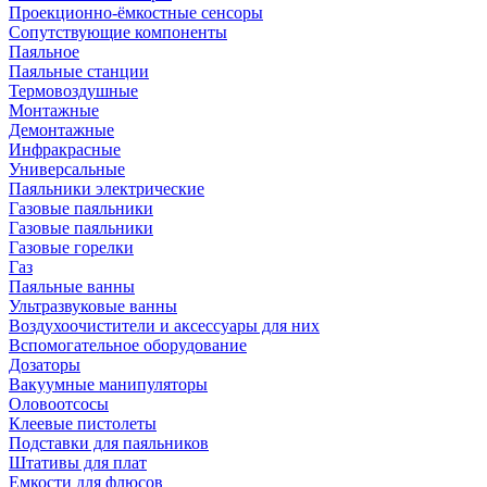
Проекционно-ёмкостные сенсоры
Сопутствующие компоненты
Паяльное
Паяльные станции
Термовоздушные
Монтажные
Демонтажные
Инфракрасные
Универсальные
Паяльники электрические
Газовые паяльники
Газовые паяльники
Газовые горелки
Газ
Паяльные ванны
Ультразвуковые ванны
Воздухоочистители и аксессуары для них
Вспомогательное оборудование
Дозаторы
Вакуумные манипуляторы
Оловоотсосы
Клеевые пистолеты
Подставки для паяльников
Штативы для плат
Емкости для флюсов