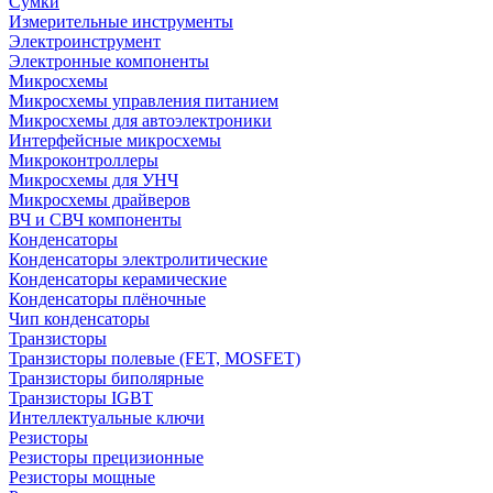
Сумки
Измерительные инструменты
Электроинструмент
Электронные компоненты
Микросхемы
Микросхемы управления питанием
Микросхемы для автоэлектроники
Интерфейсные микросхемы
Микроконтроллеры
Микросхемы для УНЧ
Микросхемы драйверов
ВЧ и СВЧ компоненты
Конденсаторы
Конденсаторы электролитические
Конденсаторы керамические
Конденсаторы плёночные
Чип конденсаторы
Транзисторы
Транзисторы полевые (FET, MOSFET)
Транзисторы биполярные
Транзисторы IGBT
Интеллектуальные ключи
Резисторы
Резисторы прецизионные
Резисторы мощные