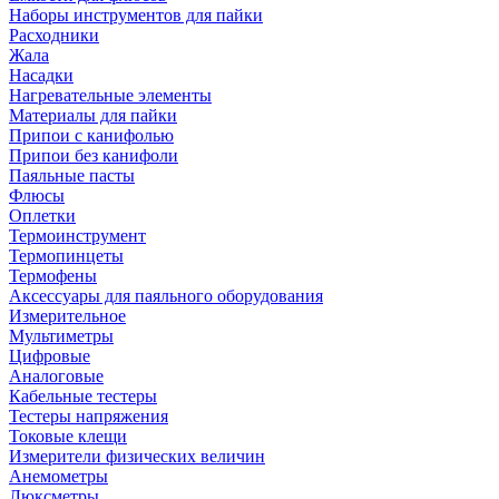
Наборы инструментов для пайки
Расходники
Жала
Насадки
Нагревательные элементы
Материалы для пайки
Припои с канифолью
Припои без канифоли
Паяльные пасты
Флюсы
Оплетки
Термоинструмент
Термопинцеты
Термофены
Аксессуары для паяльного оборудования
Измерительное
Мультиметры
Цифровые
Аналоговые
Кабельные тестеры
Тестеры напряжения
Токовые клещи
Измерители физических величин
Анемометры
Люксметры