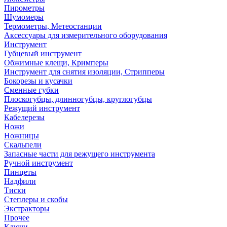
Пирометры
Шумомеры
Термометры, Метеостанции
Аксессуары для измерительного оборудования
Инструмент
Губцевый инструмент
Обжимные клещи, Кримперы
Инструмент для снятия изоляции, Стрипперы
Бокорезы и кусачки
Сменные губки
Плоскогубцы, длинногубцы, круглогубцы
Режущий инструмент
Кабелерезы
Ножи
Ножницы
Скальпели
Запасные части для режущего инструмента
Ручной инструмент
Пинцеты
Надфили
Тиски
Степлеры и скобы
Экстракторы
Прочее
Ключи