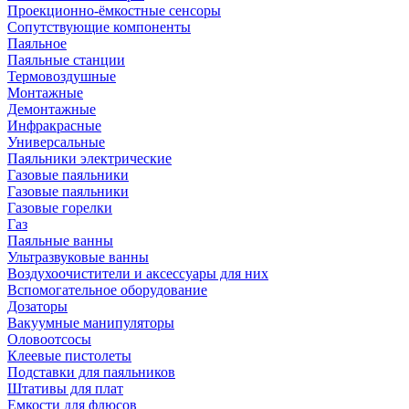
Проекционно-ёмкостные сенсоры
Сопутствующие компоненты
Паяльное
Паяльные станции
Термовоздушные
Монтажные
Демонтажные
Инфракрасные
Универсальные
Паяльники электрические
Газовые паяльники
Газовые паяльники
Газовые горелки
Газ
Паяльные ванны
Ультразвуковые ванны
Воздухоочистители и аксессуары для них
Вспомогательное оборудование
Дозаторы
Вакуумные манипуляторы
Оловоотсосы
Клеевые пистолеты
Подставки для паяльников
Штативы для плат
Емкости для флюсов