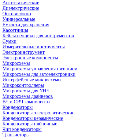
Антистатические
Диэлектрические
Оптоволокно
Универсальные
Емкости для хранения
Кассетницы
Кейсы и ящики для инструментов
Сумки
Измерительные инструменты
Электроинструмент
Электронные компоненты
Микросхемы
Микросхемы управления питанием
Микросхемы для автоэлектроники
Интерфейсные микросхемы
Микроконтроллеры
Микросхемы для УНЧ
Микросхемы драйверов
ВЧ и СВЧ компоненты
Конденсаторы
Конденсаторы электролитические
Конденсаторы керамические
Конденсаторы плёночные
Чип конденсаторы
Транзисторы