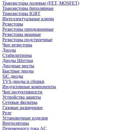
Транзисторы полевые (FET, MOSFET)
Транзисторы биполярные
Транзисторы IGBT
Интеллектуальные ключи
Резисторы
Резисторы прецизионные
Резисторы мощные
Резисторы подстроечные
Чип резисторы
Диоды
Стабилитроны
Диоды Шоттки
Диодные мосты
Быстрые диоды
SiC диоды
TVS-диоды и сборки
Индуктивные компоненты
Чип индуктивности
Устройства защиты
Сетевые фильтры
Газовые разрядники
Реле
Установочные изделия
Вентиляторы
Переменного тока AC