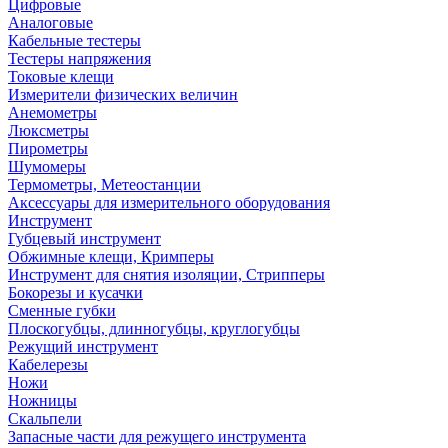
Цифровые
Аналоговые
Кабельные тестеры
Тестеры напряжения
Токовые клещи
Измерители физических величин
Анемометры
Люксметры
Пирометры
Шумомеры
Термометры, Метеостанции
Аксессуары для измерительного оборудования
Инструмент
Губцевый инструмент
Обжимные клещи, Кримперы
Инструмент для снятия изоляции, Стрипперы
Бокорезы и кусачки
Сменные губки
Плоскогубцы, длинногубцы, круглогубцы
Режущий инструмент
Кабелерезы
Ножи
Ножницы
Скальпели
Запасные части для режущего инструмента