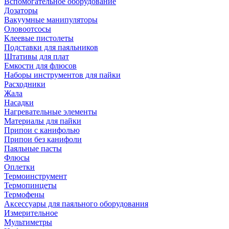
Вспомогательное оборудование
Дозаторы
Вакуумные манипуляторы
Оловоотсосы
Клеевые пистолеты
Подставки для паяльников
Штативы для плат
Емкости для флюсов
Наборы инструментов для пайки
Расходники
Жала
Насадки
Нагревательные элементы
Материалы для пайки
Припои с канифолью
Припои без канифоли
Паяльные пасты
Флюсы
Оплетки
Термоинструмент
Термопинцеты
Термофены
Аксессуары для паяльного оборудования
Измерительное
Мультиметры