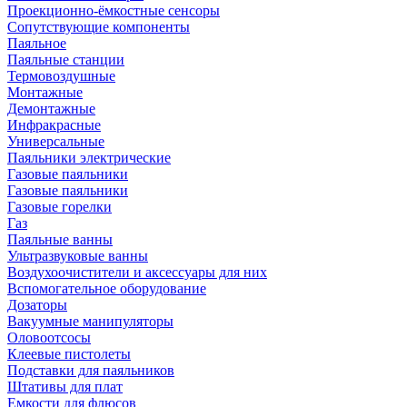
Проекционно-ёмкостные сенсоры
Сопутствующие компоненты
Паяльное
Паяльные станции
Термовоздушные
Монтажные
Демонтажные
Инфракрасные
Универсальные
Паяльники электрические
Газовые паяльники
Газовые паяльники
Газовые горелки
Газ
Паяльные ванны
Ультразвуковые ванны
Воздухоочистители и аксессуары для них
Вспомогательное оборудование
Дозаторы
Вакуумные манипуляторы
Оловоотсосы
Клеевые пистолеты
Подставки для паяльников
Штативы для плат
Емкости для флюсов