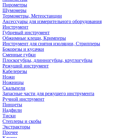
Пирометры
Шумомеры
Термометры, Метеостанции
Аксессуары для измерительного оборудования
Инструмент
Губцевый инструмент
Обжимные клещи, Кримперы
Инструмент для снятия изоляции, Стрипперы
Бокорезы и кусачки
Сменные губки
Плоскогубцы, длинногубцы, круглогубцы
Режущий инструмент
Кабелерезы
Ножи
Ножницы
Скальпели
Запасные части для режущего инструмента
Ручной инструмент
Пинцеты
Надфили
Тиски
Степлеры и скобы
Экстракторы
Прочее
Ключи