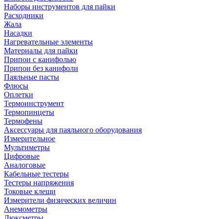
Наборы инструментов для пайки
Расходники
Жала
Насадки
Нагревательные элементы
Материалы для пайки
Припои с канифолью
Припои без канифоли
Паяльные пасты
Флюсы
Оплетки
Термоинструмент
Термопинцеты
Термофены
Аксессуары для паяльного оборудования
Измерительное
Мультиметры
Цифровые
Аналоговые
Кабельные тестеры
Тестеры напряжения
Токовые клещи
Измерители физических величин
Анемометры
Люксметры