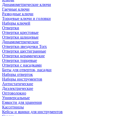
Динамометрические ключи
Гаечные ключи
Разводные ключи
Торцевые ключи и головки
Наборы ключей
Отвертки
Отвертки крестовые
Отвертки шлицевые
Динамометрические
Отвертки-звездочки Torx
Отвертки шестигранные
Отвертки керамические
Отвертки торцевые
Отвертки с насадками
Биты для отверток, насадки
Наборы отверток
Наборы инструментов
Антистатические
Диэлектрические
Оптоволокно
Универсальные
Емкости для хранения
Кассетницы
Кейсы и ящики для инструментов