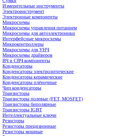
Сумки
Измерительные инструменты
Электроинструмент
Электронные компоненты
Микросхемы
Микросхемы управления питанием
Микросхемы для автоэлектроники
Интерфейсные микросхемы
Микроконтроллеры
Микросхемы для УНЧ
Микросхемы драйверов
ВЧ и СВЧ компоненты
Конденсаторы
Конденсаторы электролитические
Конденсаторы керамические
Конденсаторы плёночные
Чип конденсаторы
Транзисторы
Транзисторы полевые (FET, MOSFET)
Транзисторы биполярные
Транзисторы IGBT
Интеллектуальные ключи
Резисторы
Резисторы прецизионные
Резисторы мощные