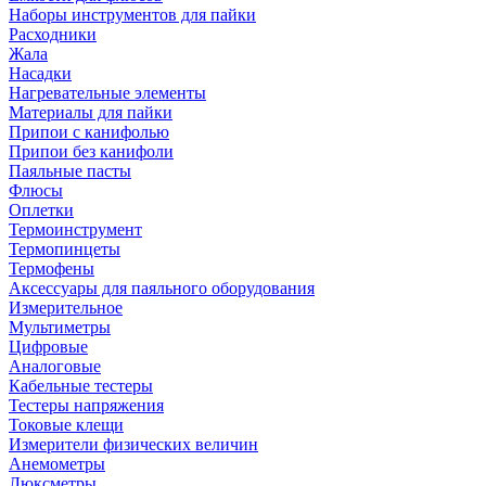
Наборы инструментов для пайки
Расходники
Жала
Насадки
Нагревательные элементы
Материалы для пайки
Припои с канифолью
Припои без канифоли
Паяльные пасты
Флюсы
Оплетки
Термоинструмент
Термопинцеты
Термофены
Аксессуары для паяльного оборудования
Измерительное
Мультиметры
Цифровые
Аналоговые
Кабельные тестеры
Тестеры напряжения
Токовые клещи
Измерители физических величин
Анемометры
Люксметры