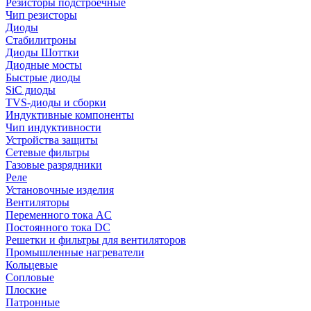
Резисторы подстроечные
Чип резисторы
Диоды
Стабилитроны
Диоды Шоттки
Диодные мосты
Быстрые диоды
SiC диоды
TVS-диоды и сборки
Индуктивные компоненты
Чип индуктивности
Устройства защиты
Сетевые фильтры
Газовые разрядники
Реле
Установочные изделия
Вентиляторы
Переменного тока AC
Постоянного тока DC
Решетки и фильтры для вентиляторов
Промышленные нагреватели
Кольцевые
Сопловые
Плоские
Патронные