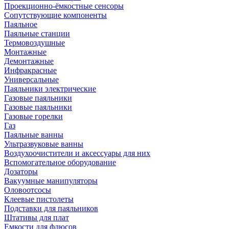
Проекционно-ёмкостные сенсоры
Сопутствующие компоненты
Паяльное
Паяльные станции
Термовоздушные
Монтажные
Демонтажные
Инфракрасные
Универсальные
Паяльники электрические
Газовые паяльники
Газовые паяльники
Газовые горелки
Газ
Паяльные ванны
Ультразвуковые ванны
Воздухоочистители и аксессуары для них
Вспомогательное оборудование
Дозаторы
Вакуумные манипуляторы
Оловоотсосы
Клеевые пистолеты
Подставки для паяльников
Штативы для плат
Емкости для флюсов