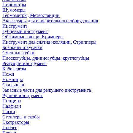
Пирометры
Шумомеры
Термометры, Метеостанции
Аксессуары для измерительного оборудования
Инструмент
Губцевый инструмент
Обжимные клещи, Кримперы
Инструмент для снятия изоляции, Стрипперы
Бокорезы и кусачки
Сменные губки
Плоскогубцы, длинногубцы, круглогубцы
Режущий инструмент
Кабелерезы
Ножи
Ножницы
Скальпели
Запасные части для режущего инструмента
Ручной инструмент
Пинцеты
Надфили
Тиски
Степлеры и скобы
Экстракторы
Прочее
Ключи