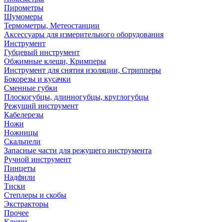
Пирометры
Шумомеры
Термометры, Метеостанции
Аксессуары для измерительного оборудования
Инструмент
Губцевый инструмент
Обжимные клещи, Кримперы
Инструмент для снятия изоляции, Стрипперы
Бокорезы и кусачки
Сменные губки
Плоскогубцы, длинногубцы, круглогубцы
Режущий инструмент
Кабелерезы
Ножи
Ножницы
Скальпели
Запасные части для режущего инструмента
Ручной инструмент
Пинцеты
Надфили
Тиски
Степлеры и скобы
Экстракторы
Прочее
Ключи