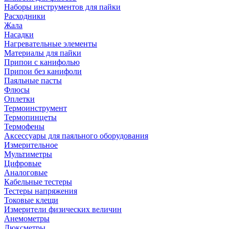
Наборы инструментов для пайки
Расходники
Жала
Насадки
Нагревательные элементы
Материалы для пайки
Припои с канифолью
Припои без канифоли
Паяльные пасты
Флюсы
Оплетки
Термоинструмент
Термопинцеты
Термофены
Аксессуары для паяльного оборудования
Измерительное
Мультиметры
Цифровые
Аналоговые
Кабельные тестеры
Тестеры напряжения
Токовые клещи
Измерители физических величин
Анемометры
Люксметры