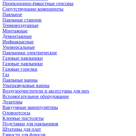
Проекционно-ёмкостные сенсоры
Сопутствующие компоненты
Паяльное
Паяльные станции
Термовоздушные
Монтажные
Демонтажные
Инфракрасные
Универсальные
Паяльники электрические
Газовые паяльники
Газовые паяльники
Газовые горелки
Газ
Паяльные ванны
Ультразвуковые ванны
Воздухоочистители и аксессуары для них
Вспомогательное оборудование
Дозаторы
Вакуумные манипуляторы
Оловоотсосы
Клеевые пистолеты
Подставки для паяльников
Штативы для плат
Емкости для флюсов