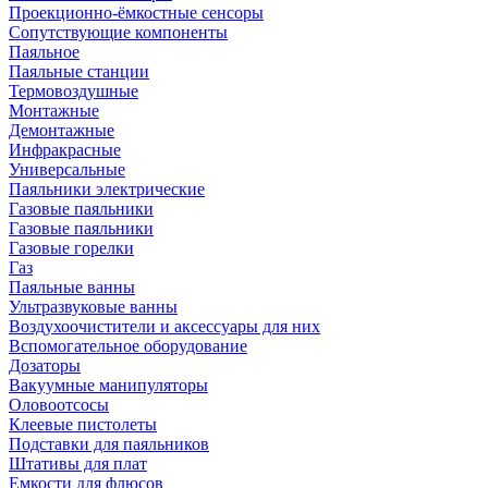
Проекционно-ёмкостные сенсоры
Сопутствующие компоненты
Паяльное
Паяльные станции
Термовоздушные
Монтажные
Демонтажные
Инфракрасные
Универсальные
Паяльники электрические
Газовые паяльники
Газовые паяльники
Газовые горелки
Газ
Паяльные ванны
Ультразвуковые ванны
Воздухоочистители и аксессуары для них
Вспомогательное оборудование
Дозаторы
Вакуумные манипуляторы
Оловоотсосы
Клеевые пистолеты
Подставки для паяльников
Штативы для плат
Емкости для флюсов