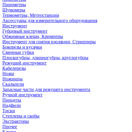
Пирометры
Шумомеры
Термометры, Метеостанции
Аксессуары для измерительного оборудования
Инструмент
Губцевый инструмент
Обжимные клещи, Кримперы
Инструмент для снятия изоляции, Стрипперы
Бокорезы и кусачки
Сменные губки
Плоскогубцы, длинногубцы, круглогубцы
Режущий инструмент
Кабелерезы
Ножи
Ножницы
Скальпели
Запасные части для режущего инструмента
Ручной инструмент
Пинцеты
Надфили
Тиски
Степлеры и скобы
Экстракторы
Прочее
Ключи