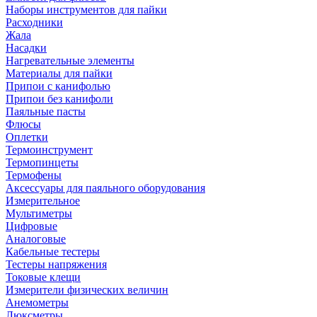
Наборы инструментов для пайки
Расходники
Жала
Насадки
Нагревательные элементы
Материалы для пайки
Припои с канифолью
Припои без канифоли
Паяльные пасты
Флюсы
Оплетки
Термоинструмент
Термопинцеты
Термофены
Аксессуары для паяльного оборудования
Измерительное
Мультиметры
Цифровые
Аналоговые
Кабельные тестеры
Тестеры напряжения
Токовые клещи
Измерители физических величин
Анемометры
Люксметры