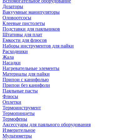
Вспомогательное оборудование
Дозаторы
Вакуумные манипуляторы
Оловоотсосы
Клеевые пистолеты
Подставки для паяльников
Штативы для плат
Емкости для флюсов
Наборы инструментов для пайки
Расходники
Жала
Насадки
Нагревательные элементы
Материалы для пайки
Припои с канифолью
Припои без канифоли
Паяльные пасты
Флюсы
Оплетки
Термоинструмент
Термопинцеты
Термофены
Аксессуары для паяльного оборудования
Измерительное
Мультиметры