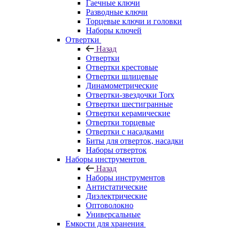
Гаечные ключи
Разводные ключи
Торцевые ключи и головки
Наборы ключей
Отвертки
Назад
Отвертки
Отвертки крестовые
Отвертки шлицевые
Динамометрические
Отвертки-звездочки Torx
Отвертки шестигранные
Отвертки керамические
Отвертки торцевые
Отвертки с насадками
Биты для отверток, насадки
Наборы отверток
Наборы инструментов
Назад
Наборы инструментов
Антистатические
Диэлектрические
Оптоволокно
Универсальные
Емкости для хранения