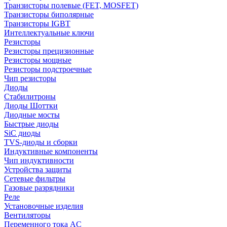
Транзисторы полевые (FET, MOSFET)
Транзисторы биполярные
Транзисторы IGBT
Интеллектуальные ключи
Резисторы
Резисторы прецизионные
Резисторы мощные
Резисторы подстроечные
Чип резисторы
Диоды
Стабилитроны
Диоды Шоттки
Диодные мосты
Быстрые диоды
SiC диоды
TVS-диоды и сборки
Индуктивные компоненты
Чип индуктивности
Устройства защиты
Сетевые фильтры
Газовые разрядники
Реле
Установочные изделия
Вентиляторы
Переменного тока AC