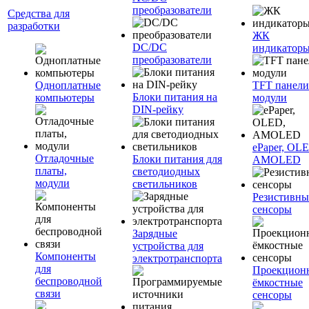
преобразователи
Средства для
разработки
ЖК
DC/DC
индикатор
преобразователи
Одноплатные
TFT панели
Блоки питания на
компьютеры
модули
DIN-рейку
ePaper, OL
Отладочные
Блоки питания для
AMOLED
платы,
светодиодных
модули
светильников
Резистивны
сенсоры
Зарядные
устройства для
Компоненты
электротранспорта
для
Проекцион
беспроводной
ёмкостные
связи
сенсоры