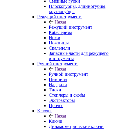
Сменные губки
Плоскогубцы, длинногубцы,
круглогубцы
Режущий инструмент
Назад
Режущий инструмент
Кабелерезы
Ножи
Ножницы
Скальпели
Запасные части для режущего
инструмента
Ручной инструмент
Назад
Ручной инструмент
Пинцеты
Надфили
Тиски
Степлеры и скобы
Экстракторы
Прочее
Ключи
Назад
Ключи
Динамометрические ключи