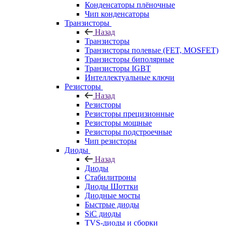
Конденсаторы плёночные
Чип конденсаторы
Транзисторы
Назад
Транзисторы
Транзисторы полевые (FET, MOSFET)
Транзисторы биполярные
Транзисторы IGBT
Интеллектуальные ключи
Резисторы
Назад
Резисторы
Резисторы прецизионные
Резисторы мощные
Резисторы подстроечные
Чип резисторы
Диоды
Назад
Диоды
Стабилитроны
Диоды Шоттки
Диодные мосты
Быстрые диоды
SiC диоды
TVS-диоды и сборки