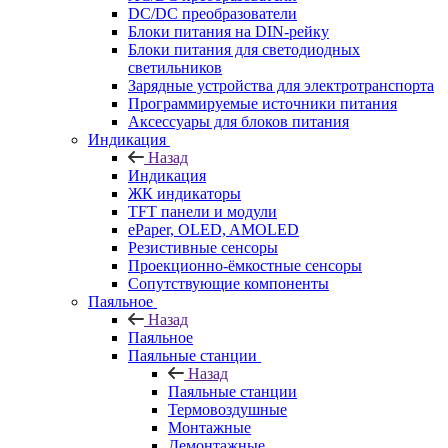
DC/DC преобразователи
Блоки питания на DIN-рейку
Блоки питания для светодиодных
светильников
Зарядные устройства для электротранспорта
Программируемые источники питания
Аксессуары для блоков питания
Индикация
Назад
Индикация
ЖК индикаторы
TFT панели и модули
ePaper, OLED, AMOLED
Резистивные сенсоры
Проекционно-ёмкостные сенсоры
Сопутствующие компоненты
Паяльное
Назад
Паяльное
Паяльные станции
Назад
Паяльные станции
Термовоздушные
Монтажные
Демонтажные