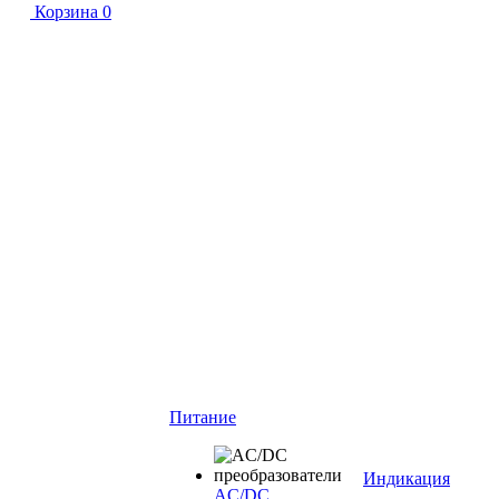
Корзина
0
Питание
Индикация
AC/DC