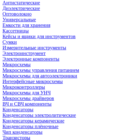
Антистатические
Диэлектрические
Оптоволокно
Универсальные
Емкости для хранения
Кассетницы
Кейсы и ящики для инструментов
Сумки
Измерительные инструменты
Электроинструмент
Электронные компоненты
Микросхемы
Микросхемы управления питанием
Микросхемы для автоэлектроники
Интерфейсные микросхемы
Микроконтроллеры
Микросхемы для УНЧ
Микросхемы драйверов
ВЧ и СВЧ компоненты
Конденсаторы
Конденсаторы электролитические
Конденсаторы керамические
Конденсаторы плёночные
Чип конденсаторы
Транзисторы