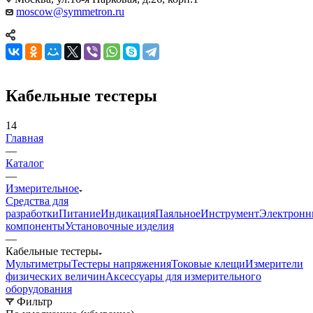
moscow@symmetron.ru
Кабельные тестеры
14
Главная
—
Каталог
—
Измерительное
Средства для
разработки
Питание
Индикация
Паяльное
Инструмент
Электронн
компоненты
Установочные изделия
—
Кабельные тестеры
Мультиметры
Тестеры напряжения
Токовые клещи
Измерители
физических величин
Аксессуары для измерительного
оборудования
Фильтр