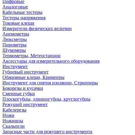
Цифровые
Аналоговые
Кабельные тестеры
Тестеры напряжения
Токовые клещи
Измерители физических величин
Анемометры
Люксметры
Пирометры
Шумомеры
Термометры, Метеостанции
Аксессуары для измерительного оборудования
Инструмент
Губцевый инструмент
Обжимные клещи, Кримперы
Инструмент для снятия изоляции, Стрипперы
Бокорезы и кусачки
Сменные губки
Плоскогубцы, длинногубцы, круглогубцы
Режущий инструмент
Кабелерезы
Ножи
Ножницы
Скальпели
Запасные части для режущего инструмента