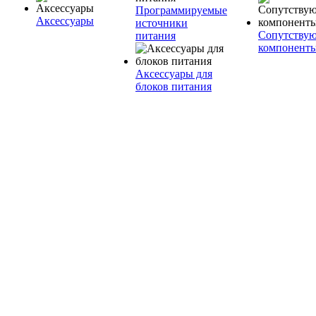
Программируемые
Аксессуары
источники
Сопутству
питания
компонент
Аксессуары для
блоков питания