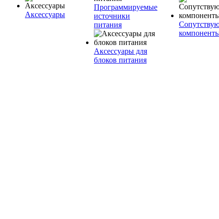
Программируемые
Аксессуары
источники
Сопутству
питания
компонент
Аксессуары для
блоков питания