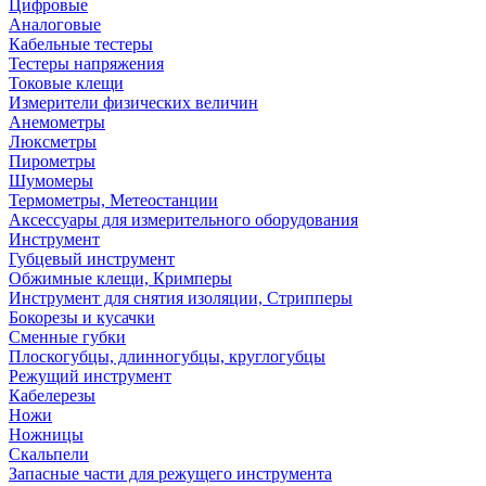
Цифровые
Аналоговые
Кабельные тестеры
Тестеры напряжения
Токовые клещи
Измерители физических величин
Анемометры
Люксметры
Пирометры
Шумомеры
Термометры, Метеостанции
Аксессуары для измерительного оборудования
Инструмент
Губцевый инструмент
Обжимные клещи, Кримперы
Инструмент для снятия изоляции, Стрипперы
Бокорезы и кусачки
Сменные губки
Плоскогубцы, длинногубцы, круглогубцы
Режущий инструмент
Кабелерезы
Ножи
Ножницы
Скальпели
Запасные части для режущего инструмента