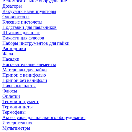
Вспомогательное оборудование
Дозаторы
Вакуумные манипуляторы
Оловоотсосы
Клеевые пистолеты
Подставки для паяльников
Штативы для плат
Емкости для флюсов
Наборы инструментов для пайки
Расходники
Жала
Насадки
Нагревательные элементы
Материалы для пайки
Припои с канифолью
Припои без канифоли
Паяльные пасты
Флюсы
Оплетки
Термоинструмент
Термопинцеты
Термофены
Аксессуары для паяльного оборудования
Измерительное
Мультиметры