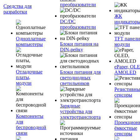
преобразователи
Средства для
разработки
ЖК
DC/DC
индикатор
преобразователи
Одноплатные
TFT панели
Блоки питания на
компьютеры
модули
DIN-рейку
ePaper, OL
Отладочные
Блоки питания для
AMOLED
платы,
светодиодных
модули
светильников
Резистивны
сенсоры
Зарядные
устройства для
Компоненты
электротранспорта
для
Проекцион
беспроводной
ёмкостные
связи
сенсоры