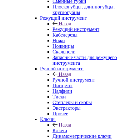
Сменные губки
Плоскогубцы, длинногубцы,
круглогубцы
Режущий инструмент
Назад
Режущий инструмент
Кабелерезы
Ножи
Ножницы
Скальпели
Запасные части для режущего
инструмента
Ручной инструмент
Назад
Ручной инструмент
Пинцеты
Надфили
Тиски
Степлеры и скобы
Экстракторы
Прочее
Ключи
Назад
Ключи
Динамометрические ключи