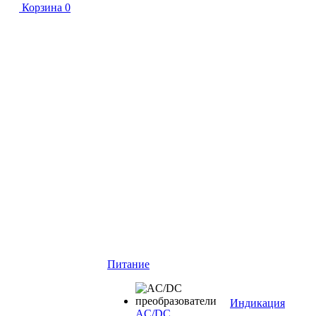
Корзина
0
Питание
Индикация
AC/DC