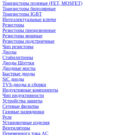
Транзисторы полевые (FET, MOSFET)
Транзисторы биполярные
Транзисторы IGBT
Интеллектуальные ключи
Резисторы
Резисторы прецизионные
Резисторы мощные
Резисторы подстроечные
Чип резисторы
Диоды
Стабилитроны
Диоды Шоттки
Диодные мосты
Быстрые диоды
SiC диоды
TVS-диоды и сборки
Индуктивные компоненты
Чип индуктивности
Устройства защиты
Сетевые фильтры
Газовые разрядники
Реле
Установочные изделия
Вентиляторы
Переменного тока AC