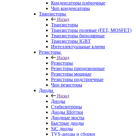
Конденсаторы плёночные
Чип конденсаторы
Транзисторы
Назад
Транзисторы
Транзисторы полевые (FET, MOSFET)
Транзисторы биполярные
Транзисторы IGBT
Интеллектуальные ключи
Резисторы
Назад
Резисторы
Резисторы прецизионные
Резисторы мощные
Резисторы подстроечные
Чип резисторы
Диоды
Назад
Диоды
Стабилитроны
Диоды Шоттки
Диодные мосты
Быстрые диоды
SiC диоды
TVS-диоды и сборки