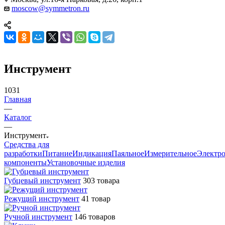
moscow@symmetron.ru
Инструмент
1031
Главная
—
Каталог
—
Инструмент
Средства для
разработки
Питание
Индикация
Паяльное
Измерительное
Электр
компоненты
Установочные изделия
Губцевый инструмент
303 товара
Режущий инструмент
41 товар
Ручной инструмент
146 товаров