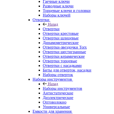
Гаечные ключи
Разводные ключи
Торцевые ключи и головки
Наборы ключей
Отвертки
Назад
Отвертки
Отвертки крестовые
Отвертки шлицевые
Динамометрические
Отвертки-звездочки Torx
Отвертки шестигранные
Отвертки керамические
Отвертки торцевые
Отвертки с насадками
Биты для отверток, насадки
Наборы отверток
Наборы инструментов
Назад
Наборы инструментов
Антистатические
Диэлектрические
Оптоволокно
Универсальные
Емкости для хранения