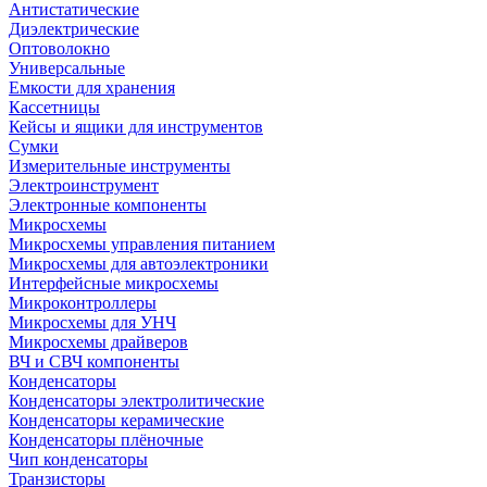
Антистатические
Диэлектрические
Оптоволокно
Универсальные
Емкости для хранения
Кассетницы
Кейсы и ящики для инструментов
Сумки
Измерительные инструменты
Электроинструмент
Электронные компоненты
Микросхемы
Микросхемы управления питанием
Микросхемы для автоэлектроники
Интерфейсные микросхемы
Микроконтроллеры
Микросхемы для УНЧ
Микросхемы драйверов
ВЧ и СВЧ компоненты
Конденсаторы
Конденсаторы электролитические
Конденсаторы керамические
Конденсаторы плёночные
Чип конденсаторы
Транзисторы