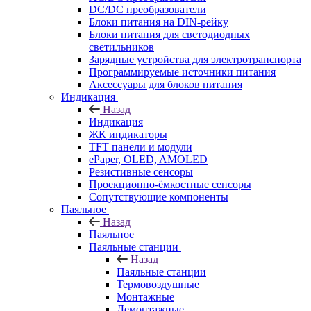
DC/DC преобразователи
Блоки питания на DIN-рейку
Блоки питания для светодиодных
светильников
Зарядные устройства для электротранспорта
Программируемые источники питания
Аксессуары для блоков питания
Индикация
Назад
Индикация
ЖК индикаторы
TFT панели и модули
ePaper, OLED, AMOLED
Резистивные сенсоры
Проекционно-ёмкостные сенсоры
Сопутствующие компоненты
Паяльное
Назад
Паяльное
Паяльные станции
Назад
Паяльные станции
Термовоздушные
Монтажные
Демонтажные