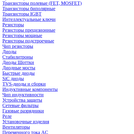
Транзисторы полевые (FET, MOSFET)
Транзисторы биполярные
Транзисторы IGBT
Интеллектуальные ключи
Резисторы
Резисторы прецизионные
Резисторы мощные
Резисторы подстроечные
Чип резисторы
Диоды
Стабилитроны
Диоды Шоттки
Диодные мосты
Быстрые диоды
SiC диоды
TVS-диоды и сборки
Индуктивные компоненты
Чип индуктивности
Устройства защиты
Сетевые фильтры
Газовые разрядники
Реле
Установочные изделия
Вентиляторы
Переменного тока AC