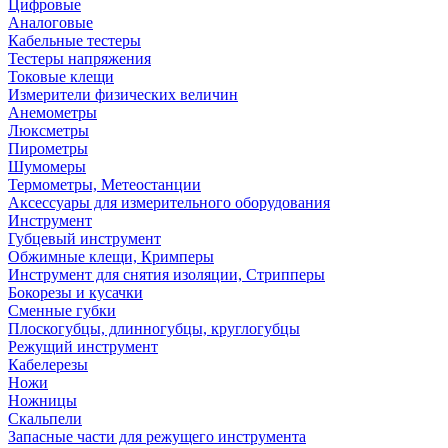
Цифровые
Аналоговые
Кабельные тестеры
Тестеры напряжения
Токовые клещи
Измерители физических величин
Анемометры
Люксметры
Пирометры
Шумомеры
Термометры, Метеостанции
Аксессуары для измерительного оборудования
Инструмент
Губцевый инструмент
Обжимные клещи, Кримперы
Инструмент для снятия изоляции, Стрипперы
Бокорезы и кусачки
Сменные губки
Плоскогубцы, длинногубцы, круглогубцы
Режущий инструмент
Кабелерезы
Ножи
Ножницы
Скальпели
Запасные части для режущего инструмента