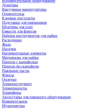
Вспомогательное оборудование
Дозаторы
Вакуумные манипуляторы
Оловоотсосы
Клеевые пистолеты
Подставки для паяльников
Штативы для плат
Емкости для флюсов
Наборы инструментов для пайки
Расходники
Жала
Насадки
Нагревательные элементы
Материалы для пайки
Припои с канифолью
Припои без канифоли
Паяльные пасты
Флюсы
Оплетки
Термоинструмент
Термопинцеты
Термофены
Аксессуары для паяльного оборудования
Измерительное
Мультиметры