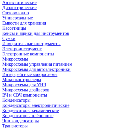
Антистатические
Диэлектрические
Оптоволокно
Универсальные
Емкости для хранения
Кассетницы
Кейсы и ящики для инструментов
Сумки
Измерительные инструменты
Электроинструмент
Электронные компоненты
Микросхемы
Микросхемы управления питанием
Микросхемы для автоэлектроники
Интерфейсные микросхемы
Микроконтроллеры
Микросхемы для УНЧ
Микросхемы драйверов
ВЧ и СВЧ компоненты
Конденсаторы
Конденсаторы электролитические
Конденсаторы керамические
Конденсаторы плёночные
Чип конденсаторы
Транзисторы