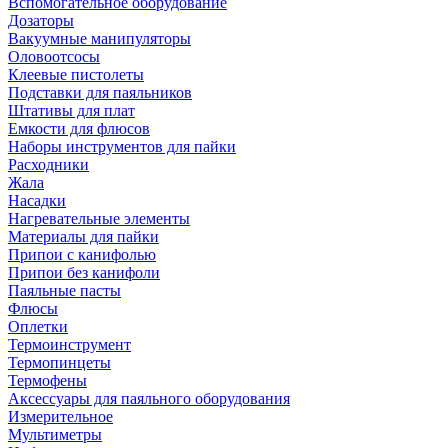
Вспомогательное оборудование
Дозаторы
Вакуумные манипуляторы
Оловоотсосы
Клеевые пистолеты
Подставки для паяльников
Штативы для плат
Емкости для флюсов
Наборы инструментов для пайки
Расходники
Жала
Насадки
Нагревательные элементы
Материалы для пайки
Припои с канифолью
Припои без канифоли
Паяльные пасты
Флюсы
Оплетки
Термоинструмент
Термопинцеты
Термофены
Аксессуары для паяльного оборудования
Измерительное
Мультиметры