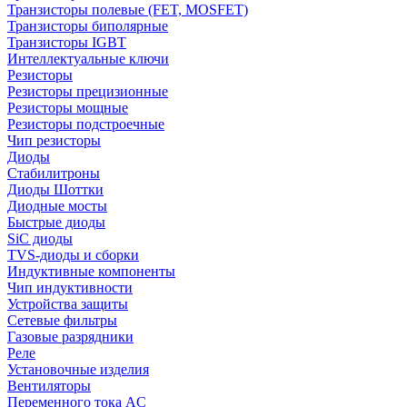
Транзисторы полевые (FET, MOSFET)
Транзисторы биполярные
Транзисторы IGBT
Интеллектуальные ключи
Резисторы
Резисторы прецизионные
Резисторы мощные
Резисторы подстроечные
Чип резисторы
Диоды
Стабилитроны
Диоды Шоттки
Диодные мосты
Быстрые диоды
SiC диоды
TVS-диоды и сборки
Индуктивные компоненты
Чип индуктивности
Устройства защиты
Сетевые фильтры
Газовые разрядники
Реле
Установочные изделия
Вентиляторы
Переменного тока AC