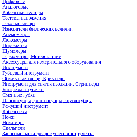
Цифровые
Аналоговые
Кабельные тестеры
Тестеры напряжения
Токовые клещи
Измерители физических величин
Анемометры
Люксметры
Пирометры
Шумомеры
Термометры, Метеостанции
Аксессуары для измерительного оборудования
Инструмент
Губцевый инструмент
Обжимные клещи, Кримперы
Инструмент для снятия изоляции, Стрипперы
Бокорезы и кусачки
Сменные губки
Плоскогубцы, длинногубцы, круглогубцы
Режущий инструмент
Кабелерезы
Ножи
Ножницы
Скальпели
Запасные части для режущего инструмента