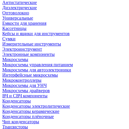
Антистатические
Диэлектрические
Оптоволокно
Универсальные
Емкости для хранения
Кассетницы
Кейсы и ящики для инструментов
Сумки
Измерительные инструменты
Электроинструмент
Электронные компоненты
Микросхемы
Микросхемы управления питанием
Микросхемы для автоэлектроники
Интерфейсные микросхемы
Микроконтроллеры
Микросхемы для УНЧ
Микросхемы драйверов
ВЧ и СВЧ компоненты
Конденсаторы
Конденсаторы электролитические
Конденсаторы керамические
Конденсаторы плёночные
Чип конденсаторы
Транзисторы