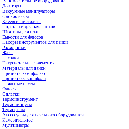
Вспомогательное оборудование
Дозаторы
Вакуумные манипуляторы
Оловоотсосы
Клеевые пистолеты
Подставки для паяльников
Штативы для плат
Емкости для флюсов
Наборы инструментов для пайки
Расходники
Жала
Насадки
Нагревательные элементы
Материалы для пайки
Припои с канифолью
Припои без канифоли
Паяльные пасты
Флюсы
Оплетки
Термоинструмент
Термопинцеты
Термофены
Аксессуары для паяльного оборудования
Измерительное
Мультиметры