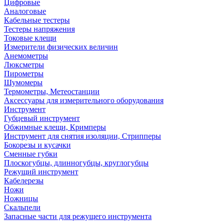
Цифровые
Аналоговые
Кабельные тестеры
Тестеры напряжения
Токовые клещи
Измерители физических величин
Анемометры
Люксметры
Пирометры
Шумомеры
Термометры, Метеостанции
Аксессуары для измерительного оборудования
Инструмент
Губцевый инструмент
Обжимные клещи, Кримперы
Инструмент для снятия изоляции, Стрипперы
Бокорезы и кусачки
Сменные губки
Плоскогубцы, длинногубцы, круглогубцы
Режущий инструмент
Кабелерезы
Ножи
Ножницы
Скальпели
Запасные части для режущего инструмента