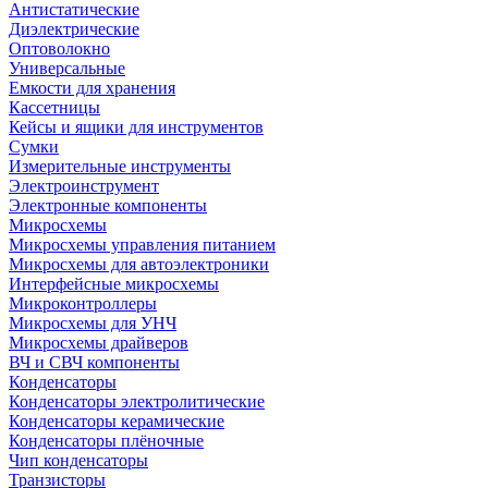
Антистатические
Диэлектрические
Оптоволокно
Универсальные
Емкости для хранения
Кассетницы
Кейсы и ящики для инструментов
Сумки
Измерительные инструменты
Электроинструмент
Электронные компоненты
Микросхемы
Микросхемы управления питанием
Микросхемы для автоэлектроники
Интерфейсные микросхемы
Микроконтроллеры
Микросхемы для УНЧ
Микросхемы драйверов
ВЧ и СВЧ компоненты
Конденсаторы
Конденсаторы электролитические
Конденсаторы керамические
Конденсаторы плёночные
Чип конденсаторы
Транзисторы