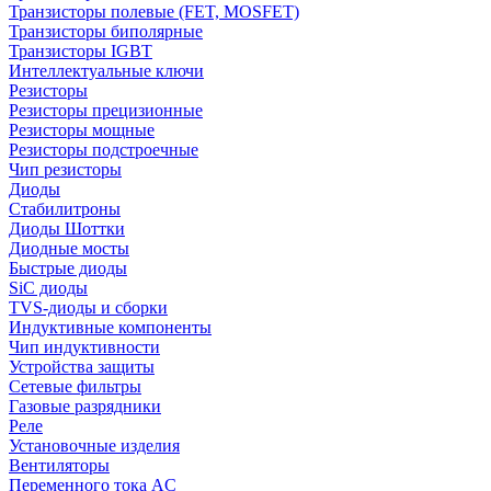
Транзисторы полевые (FET, MOSFET)
Транзисторы биполярные
Транзисторы IGBT
Интеллектуальные ключи
Резисторы
Резисторы прецизионные
Резисторы мощные
Резисторы подстроечные
Чип резисторы
Диоды
Стабилитроны
Диоды Шоттки
Диодные мосты
Быстрые диоды
SiC диоды
TVS-диоды и сборки
Индуктивные компоненты
Чип индуктивности
Устройства защиты
Сетевые фильтры
Газовые разрядники
Реле
Установочные изделия
Вентиляторы
Переменного тока AC