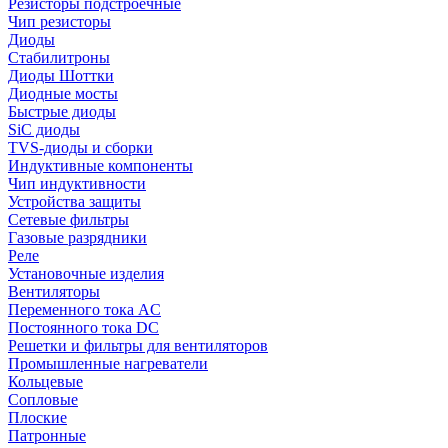
Резисторы подстроечные
Чип резисторы
Диоды
Стабилитроны
Диоды Шоттки
Диодные мосты
Быстрые диоды
SiC диоды
TVS-диоды и сборки
Индуктивные компоненты
Чип индуктивности
Устройства защиты
Сетевые фильтры
Газовые разрядники
Реле
Установочные изделия
Вентиляторы
Переменного тока AC
Постоянного тока DC
Решетки и фильтры для вентиляторов
Промышленные нагреватели
Кольцевые
Сопловые
Плоские
Патронные