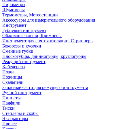
Пирометры
Шумомеры
Термометры, Метеостанции
Аксессуары для измерительного оборудования
Инструмент
Губцевый инструмент
Обжимные клещи, Кримперы
Инструмент для снятия изоляции, Стрипперы
Бокорезы и кусачки
Сменные губки
Плоскогубцы, длинногубцы, круглогубцы
Режущий инструмент
Кабелерезы
Ножи
Ножницы
Скальпели
Запасные части для режущего инструмента
Ручной инструмент
Пинцеты
Надфили
Тиски
Степлеры и скобы
Экстракторы
Прочее
Ключи