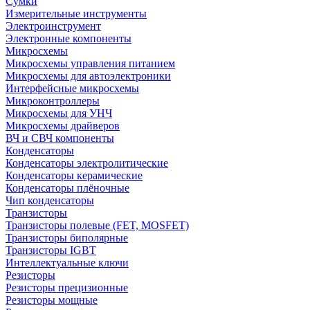
Сумки
Измерительные инструменты
Электроинструмент
Электронные компоненты
Микросхемы
Микросхемы управления питанием
Микросхемы для автоэлектроники
Интерфейсные микросхемы
Микроконтроллеры
Микросхемы для УНЧ
Микросхемы драйверов
ВЧ и СВЧ компоненты
Конденсаторы
Конденсаторы электролитические
Конденсаторы керамические
Конденсаторы плёночные
Чип конденсаторы
Транзисторы
Транзисторы полевые (FET, MOSFET)
Транзисторы биполярные
Транзисторы IGBT
Интеллектуальные ключи
Резисторы
Резисторы прецизионные
Резисторы мощные