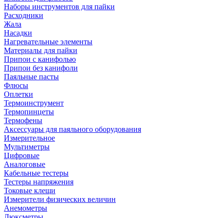
Наборы инструментов для пайки
Расходники
Жала
Насадки
Нагревательные элементы
Материалы для пайки
Припои с канифолью
Припои без канифоли
Паяльные пасты
Флюсы
Оплетки
Термоинструмент
Термопинцеты
Термофены
Аксессуары для паяльного оборудования
Измерительное
Мультиметры
Цифровые
Аналоговые
Кабельные тестеры
Тестеры напряжения
Токовые клещи
Измерители физических величин
Анемометры
Люксметры