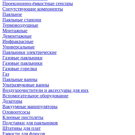
Проекционно-ёмкостные сенсоры
Сопутствующие компоненты
Паяльное
Паяльные станции
Термовоздушные
Монтажные
Демонтажные
Инфракрасные
Универсальные
Паяльники электрические
Газовые паяльники
Газовые паяльники
Газовые горелки
Газ
Паяльные ванны
Ультразвуковые ванны
Воздухоочистители и аксессуары для них
Вспомогательное оборудование
Дозаторы
Вакуумные манипуляторы
Оловоотсосы
Клеевые пистолеты
Подставки для паяльников
Штативы для плат
Емкости для флюсов