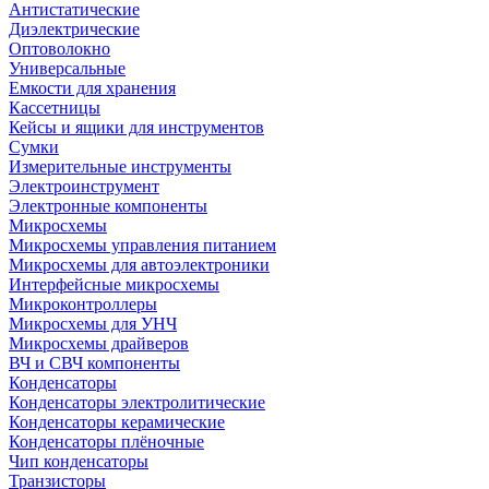
Антистатические
Диэлектрические
Оптоволокно
Универсальные
Емкости для хранения
Кассетницы
Кейсы и ящики для инструментов
Сумки
Измерительные инструменты
Электроинструмент
Электронные компоненты
Микросхемы
Микросхемы управления питанием
Микросхемы для автоэлектроники
Интерфейсные микросхемы
Микроконтроллеры
Микросхемы для УНЧ
Микросхемы драйверов
ВЧ и СВЧ компоненты
Конденсаторы
Конденсаторы электролитические
Конденсаторы керамические
Конденсаторы плёночные
Чип конденсаторы
Транзисторы