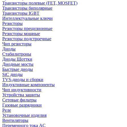
Транзисторы полевые (FET, MOSFET)
Транзисторы биполярные
Транзисторы IGBT
Интеллектуальные ключи
Резисторы
Резисторы прецизионные
Резисторы мощные
Резисторы подстроечные
Чип резисторы
Диоды
Стабилитроны
Диоды Шоттки
Диодные мосты
Быстрые диоды
SiC диоды
TVS-диоды и сборки
Индуктивные компоненты
Чип индуктивности
Устройства защиты
Сетевые фильтры
Газовые разрядники
Реле
Установочные изделия
Вентиляторы
Переменного тока AC