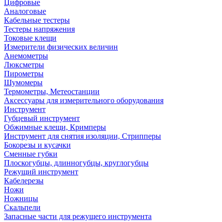
Цифровые
Аналоговые
Кабельные тестеры
Тестеры напряжения
Токовые клещи
Измерители физических величин
Анемометры
Люксметры
Пирометры
Шумомеры
Термометры, Метеостанции
Аксессуары для измерительного оборудования
Инструмент
Губцевый инструмент
Обжимные клещи, Кримперы
Инструмент для снятия изоляции, Стрипперы
Бокорезы и кусачки
Сменные губки
Плоскогубцы, длинногубцы, круглогубцы
Режущий инструмент
Кабелерезы
Ножи
Ножницы
Скальпели
Запасные части для режущего инструмента