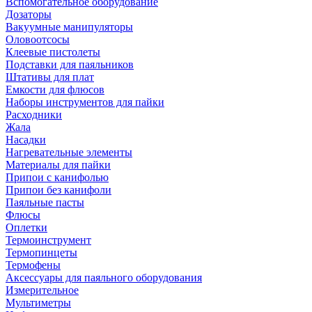
Вспомогательное оборудование
Дозаторы
Вакуумные манипуляторы
Оловоотсосы
Клеевые пистолеты
Подставки для паяльников
Штативы для плат
Емкости для флюсов
Наборы инструментов для пайки
Расходники
Жала
Насадки
Нагревательные элементы
Материалы для пайки
Припои с канифолью
Припои без канифоли
Паяльные пасты
Флюсы
Оплетки
Термоинструмент
Термопинцеты
Термофены
Аксессуары для паяльного оборудования
Измерительное
Мультиметры