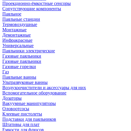
Проекционно-ёмкостные сенсоры
Сопутствующие компоненты
Паяльное
Паяльные станции
Термовоздушные
Монтажные
Демонтажные
Инфракрасные
Универсальные
Паяльники электрические
Газовые паяльники
Газовые паяльники
Газовые горелки
Газ
Паяльные ванны
Ультразвуковые ванны
Воздухоочистители и аксессуары для них
Вспомогательное оборудование
Дозаторы
Вакуумные манипуляторы
Оловоотсосы
Клеевые пистолеты
Подставки для паяльников
Штативы для плат
Емкости для флюсов