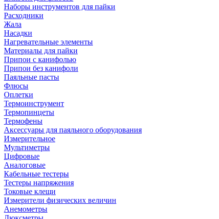
Наборы инструментов для пайки
Расходники
Жала
Насадки
Нагревательные элементы
Материалы для пайки
Припои с канифолью
Припои без канифоли
Паяльные пасты
Флюсы
Оплетки
Термоинструмент
Термопинцеты
Термофены
Аксессуары для паяльного оборудования
Измерительное
Мультиметры
Цифровые
Аналоговые
Кабельные тестеры
Тестеры напряжения
Токовые клещи
Измерители физических величин
Анемометры
Люксметры