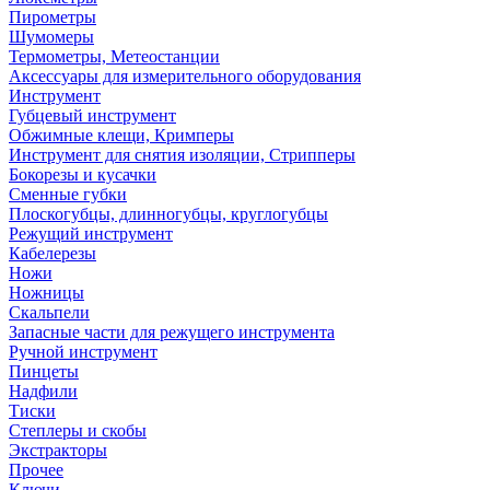
Пирометры
Шумомеры
Термометры, Метеостанции
Аксессуары для измерительного оборудования
Инструмент
Губцевый инструмент
Обжимные клещи, Кримперы
Инструмент для снятия изоляции, Стрипперы
Бокорезы и кусачки
Сменные губки
Плоскогубцы, длинногубцы, круглогубцы
Режущий инструмент
Кабелерезы
Ножи
Ножницы
Скальпели
Запасные части для режущего инструмента
Ручной инструмент
Пинцеты
Надфили
Тиски
Степлеры и скобы
Экстракторы
Прочее
Ключи