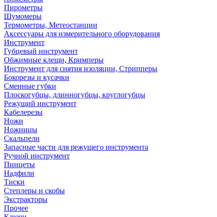
Пирометры
Шумомеры
Термометры, Метеостанции
Аксессуары для измерительного оборудования
Инструмент
Губцевый инструмент
Обжимные клещи, Кримперы
Инструмент для снятия изоляции, Стрипперы
Бокорезы и кусачки
Сменные губки
Плоскогубцы, длинногубцы, круглогубцы
Режущий инструмент
Кабелерезы
Ножи
Ножницы
Скальпели
Запасные части для режущего инструмента
Ручной инструмент
Пинцеты
Надфили
Тиски
Степлеры и скобы
Экстракторы
Прочее
Ключи