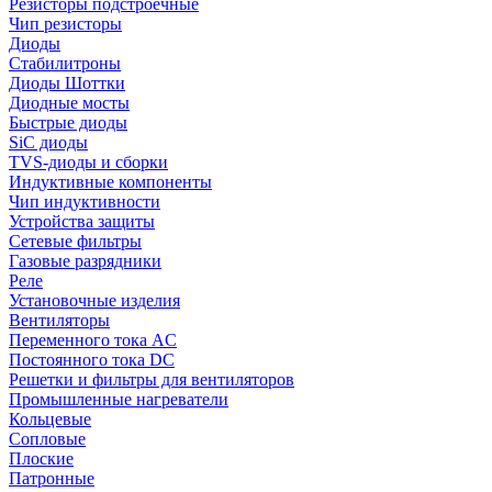
Резисторы подстроечные
Чип резисторы
Диоды
Стабилитроны
Диоды Шоттки
Диодные мосты
Быстрые диоды
SiC диоды
TVS-диоды и сборки
Индуктивные компоненты
Чип индуктивности
Устройства защиты
Сетевые фильтры
Газовые разрядники
Реле
Установочные изделия
Вентиляторы
Переменного тока AC
Постоянного тока DC
Решетки и фильтры для вентиляторов
Промышленные нагреватели
Кольцевые
Сопловые
Плоские
Патронные