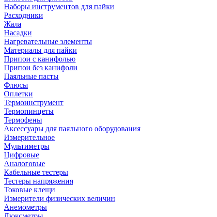
Наборы инструментов для пайки
Расходники
Жала
Насадки
Нагревательные элементы
Материалы для пайки
Припои с канифолью
Припои без канифоли
Паяльные пасты
Флюсы
Оплетки
Термоинструмент
Термопинцеты
Термофены
Аксессуары для паяльного оборудования
Измерительное
Мультиметры
Цифровые
Аналоговые
Кабельные тестеры
Тестеры напряжения
Токовые клещи
Измерители физических величин
Анемометры
Люксметры