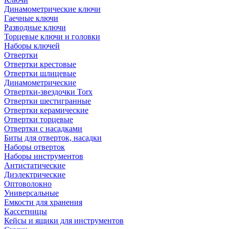
Динамометрические ключи
Гаечные ключи
Разводные ключи
Торцевые ключи и головки
Наборы ключей
Отвертки
Отвертки крестовые
Отвертки шлицевые
Динамометрические
Отвертки-звездочки Torx
Отвертки шестигранные
Отвертки керамические
Отвертки торцевые
Отвертки с насадками
Биты для отверток, насадки
Наборы отверток
Наборы инструментов
Антистатические
Диэлектрические
Оптоволокно
Универсальные
Емкости для хранения
Кассетницы
Кейсы и ящики для инструментов