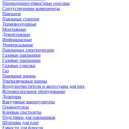
Проекционно-ёмкостные сенсоры
Сопутствующие компоненты
Паяльное
Паяльные станции
Термовоздушные
Монтажные
Демонтажные
Инфракрасные
Универсальные
Паяльники электрические
Газовые паяльники
Газовые паяльники
Газовые горелки
Газ
Паяльные ванны
Ультразвуковые ванны
Воздухоочистители и аксессуары для них
Вспомогательное оборудование
Дозаторы
Вакуумные манипуляторы
Оловоотсосы
Клеевые пистолеты
Подставки для паяльников
Штативы для плат
Емкости для флюсов