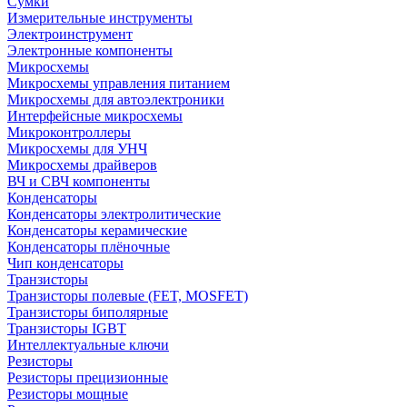
Сумки
Измерительные инструменты
Электроинструмент
Электронные компоненты
Микросхемы
Микросхемы управления питанием
Микросхемы для автоэлектроники
Интерфейсные микросхемы
Микроконтроллеры
Микросхемы для УНЧ
Микросхемы драйверов
ВЧ и СВЧ компоненты
Конденсаторы
Конденсаторы электролитические
Конденсаторы керамические
Конденсаторы плёночные
Чип конденсаторы
Транзисторы
Транзисторы полевые (FET, MOSFET)
Транзисторы биполярные
Транзисторы IGBT
Интеллектуальные ключи
Резисторы
Резисторы прецизионные
Резисторы мощные