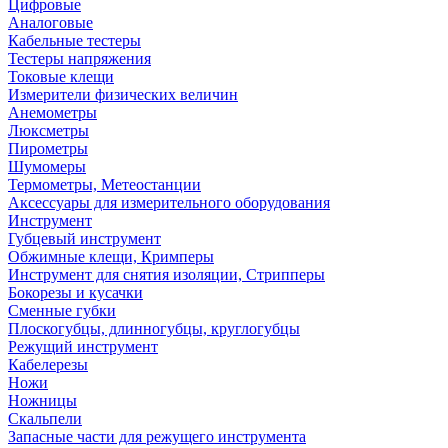
Цифровые
Аналоговые
Кабельные тестеры
Тестеры напряжения
Токовые клещи
Измерители физических величин
Анемометры
Люксметры
Пирометры
Шумомеры
Термометры, Метеостанции
Аксессуары для измерительного оборудования
Инструмент
Губцевый инструмент
Обжимные клещи, Кримперы
Инструмент для снятия изоляции, Стрипперы
Бокорезы и кусачки
Сменные губки
Плоскогубцы, длинногубцы, круглогубцы
Режущий инструмент
Кабелерезы
Ножи
Ножницы
Скальпели
Запасные части для режущего инструмента