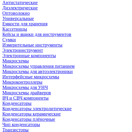
Антистатические
Диэлектрические
Оптоволокно
Универсальные
Емкости для хранения
Кассетницы
Кейсы и ящики для инструментов
Сумки
Измерительные инструменты
Электроинструмент
Электронные компоненты
Микросхемы
Микросхемы управления питанием
Микросхемы для автоэлектроники
Интерфейсные микросхемы
Микроконтроллеры
Микросхемы для УНЧ
Микросхемы драйверов
ВЧ и СВЧ компоненты
Конденсаторы
Конденсаторы электролитические
Конденсаторы керамические
Конденсаторы плёночные
Чип конденсаторы
Транзисторы