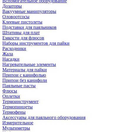
Вспомогательное оборудование
Дозаторы
Вакуумные манипуляторы
Оловоотсосы
Клеевые пистолеты
Подставки для паяльников
Штативы для плат
Емкости для флюсов
Наборы инструментов для пайки
Расходники
Жала
Насадки
Нагревательные элементы
Материалы для пайки
Припои с канифолью
Припои без канифоли
Паяльные пасты
Флюсы
Оплетки
Термоинструмент
Термопинцеты
Термофены
Аксессуары для паяльного оборудования
Измерительное
Мультиметры