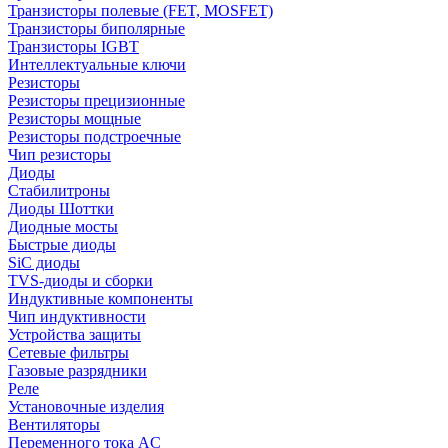
Транзисторы полевые (FET, MOSFET)
Транзисторы биполярные
Транзисторы IGBT
Интеллектуальные ключи
Резисторы
Резисторы прецизионные
Резисторы мощные
Резисторы подстроечные
Чип резисторы
Диоды
Стабилитроны
Диоды Шоттки
Диодные мосты
Быстрые диоды
SiC диоды
TVS-диоды и сборки
Индуктивные компоненты
Чип индуктивности
Устройства защиты
Сетевые фильтры
Газовые разрядники
Реле
Установочные изделия
Вентиляторы
Переменного тока AC