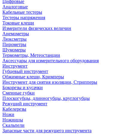
Цифровые
Аналоговые
Кабельные тестеры
Тестеры напряжения
Токовые клещи
Измерители физических величин
Анемометры
Люксметры
Пирометры
Шумомеры
Термометры, Метеостанции
Аксессуары для измерительного оборудования
Инструмент
Губцевый инструмент
Обжимные клещи, Кримперы
Инструмент для снятия изоляции, Стрипперы
Бокорезы и кусачки
Сменные губки
Плоскогубцы, длинногубцы, круглогубцы
Режущий инструмент
Кабелерезы
Ножи
Ножницы
Скальпели
Запасные части для режущего инструмента