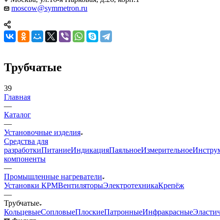
moscow@symmetron.ru
Трубчатые
39
Главная
—
Каталог
—
Установочные изделия
Средства для
разработки
Питание
Индикация
Паяльное
Измерительное
Инстру
компоненты
—
Промышленные нагреватели
Установки КРМ
Вентиляторы
Электротехника
Крепёж
—
Трубчатые
Кольцевые
Сопловые
Плоские
Патронные
Инфракрасные
Эласти