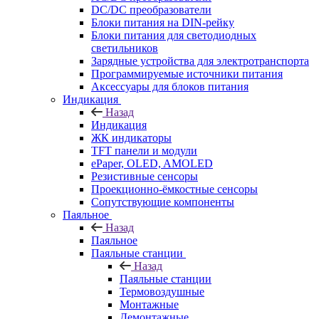
DC/DC преобразователи
Блоки питания на DIN-рейку
Блоки питания для светодиодных
светильников
Зарядные устройства для электротранспорта
Программируемые источники питания
Аксессуары для блоков питания
Индикация
Назад
Индикация
ЖК индикаторы
TFT панели и модули
ePaper, OLED, AMOLED
Резистивные сенсоры
Проекционно-ёмкостные сенсоры
Сопутствующие компоненты
Паяльное
Назад
Паяльное
Паяльные станции
Назад
Паяльные станции
Термовоздушные
Монтажные
Демонтажные