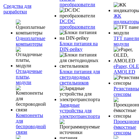
преобразователи
Средства для
разработки
ЖК
DC/DC
индикатор
преобразователи
Одноплатные
TFT панели
Блоки питания на
компьютеры
модули
DIN-рейку
ePaper, OL
Отладочные
Блоки питания для
AMOLED
платы,
светодиодных
модули
светильников
Резистивны
сенсоры
Зарядные
устройства для
Компоненты
электротранспорта
для
Проекцион
беспроводной
ёмкостные
связи
сенсоры