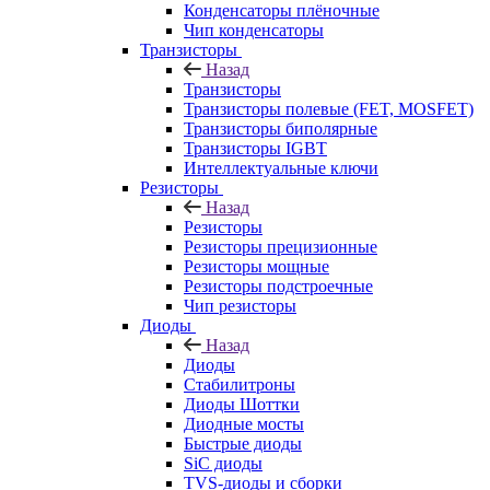
Конденсаторы плёночные
Чип конденсаторы
Транзисторы
Назад
Транзисторы
Транзисторы полевые (FET, MOSFET)
Транзисторы биполярные
Транзисторы IGBT
Интеллектуальные ключи
Резисторы
Назад
Резисторы
Резисторы прецизионные
Резисторы мощные
Резисторы подстроечные
Чип резисторы
Диоды
Назад
Диоды
Стабилитроны
Диоды Шоттки
Диодные мосты
Быстрые диоды
SiC диоды
TVS-диоды и сборки