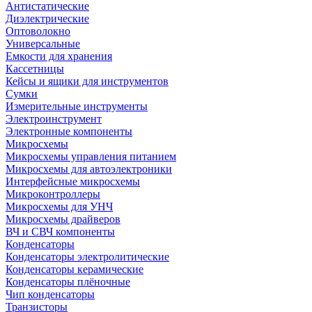
Антистатические
Диэлектрические
Оптоволокно
Универсальные
Емкости для хранения
Кассетницы
Кейсы и ящики для инструментов
Сумки
Измерительные инструменты
Электроинструмент
Электронные компоненты
Микросхемы
Микросхемы управления питанием
Микросхемы для автоэлектроники
Интерфейсные микросхемы
Микроконтроллеры
Микросхемы для УНЧ
Микросхемы драйверов
ВЧ и СВЧ компоненты
Конденсаторы
Конденсаторы электролитические
Конденсаторы керамические
Конденсаторы плёночные
Чип конденсаторы
Транзисторы