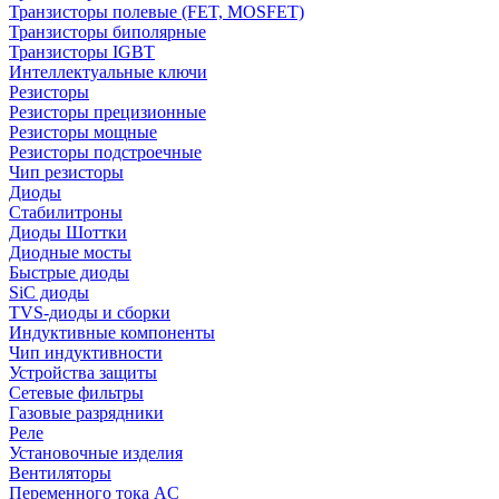
Транзисторы полевые (FET, MOSFET)
Транзисторы биполярные
Транзисторы IGBT
Интеллектуальные ключи
Резисторы
Резисторы прецизионные
Резисторы мощные
Резисторы подстроечные
Чип резисторы
Диоды
Стабилитроны
Диоды Шоттки
Диодные мосты
Быстрые диоды
SiC диоды
TVS-диоды и сборки
Индуктивные компоненты
Чип индуктивности
Устройства защиты
Сетевые фильтры
Газовые разрядники
Реле
Установочные изделия
Вентиляторы
Переменного тока AC