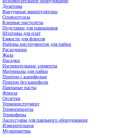
Вспомогательное оборудование
Дозаторы
Вакуумные манипуляторы
Оловоотсосы
Клеевые пистолеты
Подставки для паяльников
Штативы для плат
Емкости для флюсов
Наборы инструментов для пайки
Расходники
Жала
Насадки
Нагревательные элементы
Материалы для пайки
Припои с канифолью
Припои без канифоли
Паяльные пасты
Флюсы
Оплетки
Термоинструмент
Термопинцеты
Термофены
Аксессуары для паяльного оборудования
Измерительное
Мультиметры