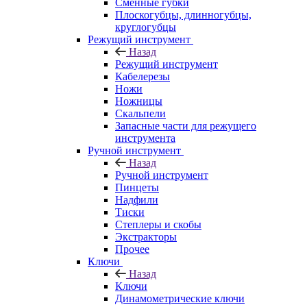
Сменные губки
Плоскогубцы, длинногубцы,
круглогубцы
Режущий инструмент
Назад
Режущий инструмент
Кабелерезы
Ножи
Ножницы
Скальпели
Запасные части для режущего
инструмента
Ручной инструмент
Назад
Ручной инструмент
Пинцеты
Надфили
Тиски
Степлеры и скобы
Экстракторы
Прочее
Ключи
Назад
Ключи
Динамометрические ключи