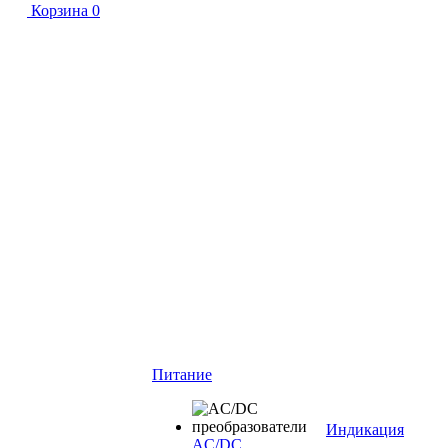
Корзина
0
Питание
Индикация
AC/DC