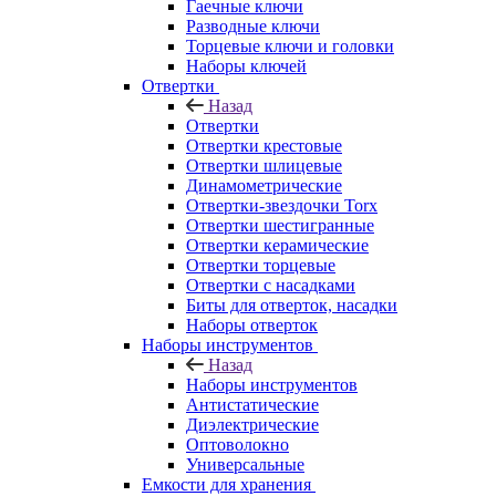
Гаечные ключи
Разводные ключи
Торцевые ключи и головки
Наборы ключей
Отвертки
Назад
Отвертки
Отвертки крестовые
Отвертки шлицевые
Динамометрические
Отвертки-звездочки Torx
Отвертки шестигранные
Отвертки керамические
Отвертки торцевые
Отвертки с насадками
Биты для отверток, насадки
Наборы отверток
Наборы инструментов
Назад
Наборы инструментов
Антистатические
Диэлектрические
Оптоволокно
Универсальные
Емкости для хранения