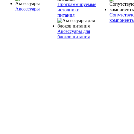
Программируемые
Аксессуары
источники
Сопутству
питания
компонент
Аксессуары для
блоков питания