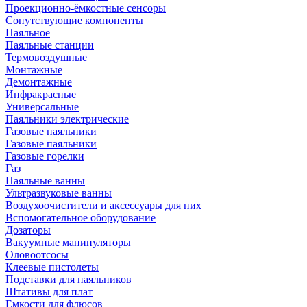
Проекционно-ёмкостные сенсоры
Сопутствующие компоненты
Паяльное
Паяльные станции
Термовоздушные
Монтажные
Демонтажные
Инфракрасные
Универсальные
Паяльники электрические
Газовые паяльники
Газовые паяльники
Газовые горелки
Газ
Паяльные ванны
Ультразвуковые ванны
Воздухоочистители и аксессуары для них
Вспомогательное оборудование
Дозаторы
Вакуумные манипуляторы
Оловоотсосы
Клеевые пистолеты
Подставки для паяльников
Штативы для плат
Емкости для флюсов