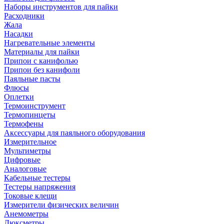
Наборы инструментов для пайки
Расходники
Жала
Насадки
Нагревательные элементы
Материалы для пайки
Припои с канифолью
Припои без канифоли
Паяльные пасты
Флюсы
Оплетки
Термоинструмент
Термопинцеты
Термофены
Аксессуары для паяльного оборудования
Измерительное
Мультиметры
Цифровые
Аналоговые
Кабельные тестеры
Тестеры напряжения
Токовые клещи
Измерители физических величин
Анемометры
Люксметры