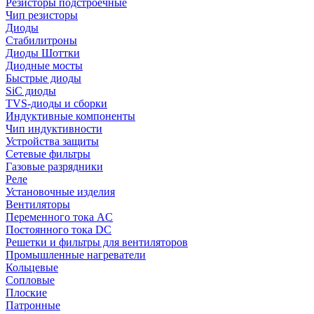
Резисторы подстроечные
Чип резисторы
Диоды
Стабилитроны
Диоды Шоттки
Диодные мосты
Быстрые диоды
SiC диоды
TVS-диоды и сборки
Индуктивные компоненты
Чип индуктивности
Устройства защиты
Сетевые фильтры
Газовые разрядники
Реле
Установочные изделия
Вентиляторы
Переменного тока AC
Постоянного тока DC
Решетки и фильтры для вентиляторов
Промышленные нагреватели
Кольцевые
Сопловые
Плоские
Патронные