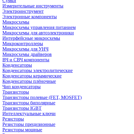
Сумки
Измерительные инструменты
Электроинструмент
Электронные компоненты
Микросхемы
Микросхемы управления питанием
Микросхемы для автоэлектроники
Интерфейсные микросхемы
Микроконтроллеры
Микросхемы для УНЧ
Микросхемы драйверов
ВЧ и СВЧ компоненты
Конденсаторы
Конденсаторы электролитические
Конденсаторы керамические
Конденсаторы плёночные
Чип конденсаторы
Транзисторы
Транзисторы полевые (FET, MOSFET)
Транзисторы биполярные
Транзисторы IGBT
Интеллектуальные ключи
Резисторы
Резисторы прецизионные
Резисторы мощные