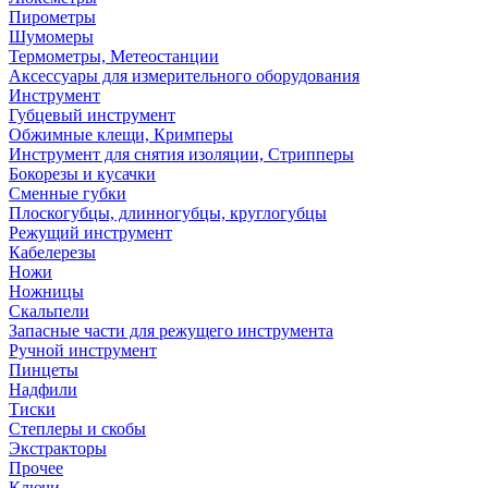
Пирометры
Шумомеры
Термометры, Метеостанции
Аксессуары для измерительного оборудования
Инструмент
Губцевый инструмент
Обжимные клещи, Кримперы
Инструмент для снятия изоляции, Стрипперы
Бокорезы и кусачки
Сменные губки
Плоскогубцы, длинногубцы, круглогубцы
Режущий инструмент
Кабелерезы
Ножи
Ножницы
Скальпели
Запасные части для режущего инструмента
Ручной инструмент
Пинцеты
Надфили
Тиски
Степлеры и скобы
Экстракторы
Прочее
Ключи