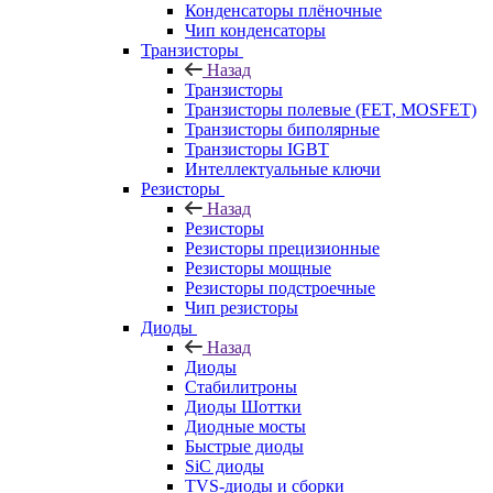
Конденсаторы плёночные
Чип конденсаторы
Транзисторы
Назад
Транзисторы
Транзисторы полевые (FET, MOSFET)
Транзисторы биполярные
Транзисторы IGBT
Интеллектуальные ключи
Резисторы
Назад
Резисторы
Резисторы прецизионные
Резисторы мощные
Резисторы подстроечные
Чип резисторы
Диоды
Назад
Диоды
Стабилитроны
Диоды Шоттки
Диодные мосты
Быстрые диоды
SiC диоды
TVS-диоды и сборки