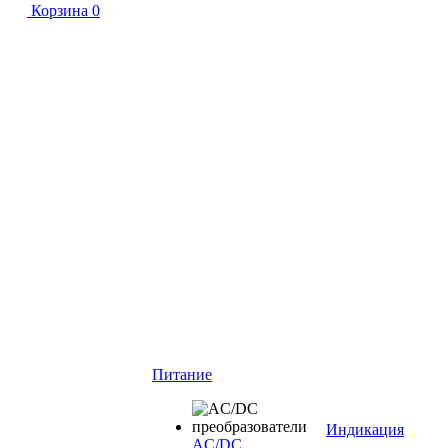
Корзина
0
Питание
Индикация
AC/DC