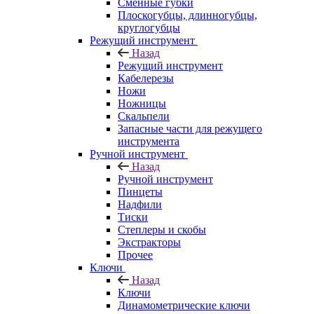
Сменные губки
Плоскогубцы, длинногубцы,
круглогубцы
Режущий инструмент
Назад
Режущий инструмент
Кабелерезы
Ножи
Ножницы
Скальпели
Запасные части для режущего
инструмента
Ручной инструмент
Назад
Ручной инструмент
Пинцеты
Надфили
Тиски
Степлеры и скобы
Экстракторы
Прочее
Ключи
Назад
Ключи
Динамометрические ключи