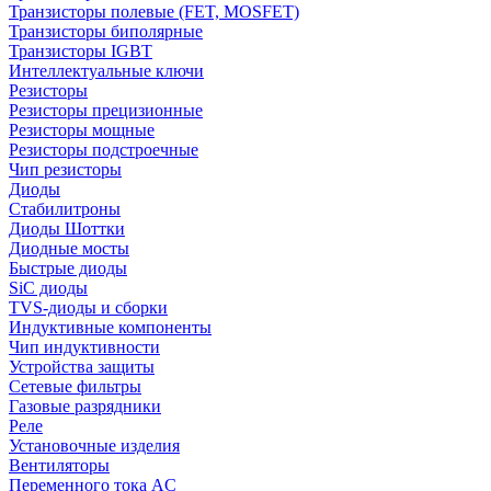
Транзисторы полевые (FET, MOSFET)
Транзисторы биполярные
Транзисторы IGBT
Интеллектуальные ключи
Резисторы
Резисторы прецизионные
Резисторы мощные
Резисторы подстроечные
Чип резисторы
Диоды
Стабилитроны
Диоды Шоттки
Диодные мосты
Быстрые диоды
SiC диоды
TVS-диоды и сборки
Индуктивные компоненты
Чип индуктивности
Устройства защиты
Сетевые фильтры
Газовые разрядники
Реле
Установочные изделия
Вентиляторы
Переменного тока AC