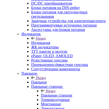
DC/DC преобразователи
Блоки питания на DIN-рейку
Блоки питания для светодиодных
светильников
Зарядные устройства для электротранспорта
Программируемые источники питания
Аксессуары для блоков питания
Индикация
Назад
Индикация
ЖК индикаторы
TFT панели и модули
ePaper, OLED, AMOLED
Резистивные сенсоры
Проекционно-ёмкостные сенсоры
Сопутствующие компоненты
Паяльное
Назад
Паяльное
Паяльные станции
Назад
Паяльные станции
Термовоздушные
Монтажные
Демонтажные