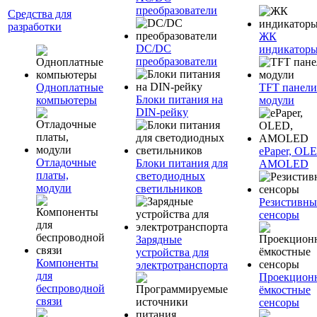
преобразователи
Средства для
разработки
ЖК
DC/DC
индикатор
преобразователи
Одноплатные
TFT панели
Блоки питания на
компьютеры
модули
DIN-рейку
ePaper, OL
Отладочные
Блоки питания для
AMOLED
платы,
светодиодных
модули
светильников
Резистивны
сенсоры
Зарядные
устройства для
Компоненты
электротранспорта
для
Проекцион
беспроводной
ёмкостные
связи
сенсоры