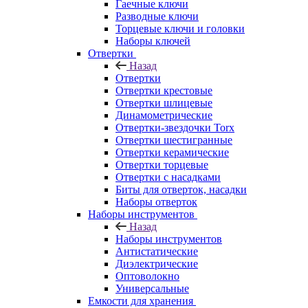
Гаечные ключи
Разводные ключи
Торцевые ключи и головки
Наборы ключей
Отвертки
Назад
Отвертки
Отвертки крестовые
Отвертки шлицевые
Динамометрические
Отвертки-звездочки Torx
Отвертки шестигранные
Отвертки керамические
Отвертки торцевые
Отвертки с насадками
Биты для отверток, насадки
Наборы отверток
Наборы инструментов
Назад
Наборы инструментов
Антистатические
Диэлектрические
Оптоволокно
Универсальные
Емкости для хранения