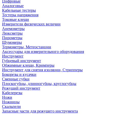
Цифровые
Аналоговые
Кабельные тестеры
Тестеры напряжения
Токовые клещи
Измерители физических величин
Анемометры
Люксметры
Пирометры
Шумомеры
Термометры, Метеостанции
Аксессуары для измерительного оборудования
Инструмент
Губцевый инструмент
Обжимные клещи, Кримперы
Инструмент для снятия изоляции, Стрипперы
Бокорезы и кусачки
Сменные губки
Плоскогубцы, длинногубцы, круглогубцы
Режущий инструмент
Кабелерезы
Ножи
Ножницы
Скальпели
Запасные части для режущего инструмента