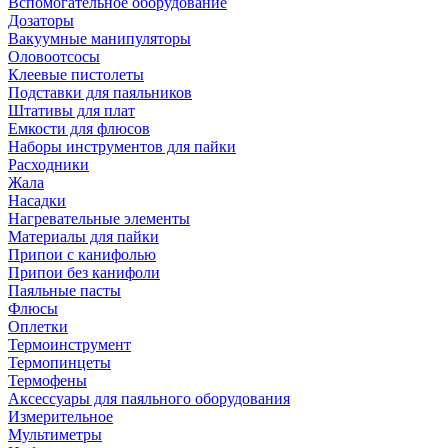
Вспомогательное оборудование
Дозаторы
Вакуумные манипуляторы
Оловоотсосы
Клеевые пистолеты
Подставки для паяльников
Штативы для плат
Емкости для флюсов
Наборы инструментов для пайки
Расходники
Жала
Насадки
Нагревательные элементы
Материалы для пайки
Припои с канифолью
Припои без канифоли
Паяльные пасты
Флюсы
Оплетки
Термоинструмент
Термопинцеты
Термофены
Аксессуары для паяльного оборудования
Измерительное
Мультиметры