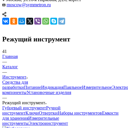
moscow@symmetron.ru
Режущий инструмент
41
Главная
—
Каталог
—
Инструмент
Средства для
разработки
Питание
Индикация
Паяльное
Измерительное
Электр
компоненты
Установочные изделия
—
Режущий инструмент
Губцевый инструмент
Ручной
инструмент
Ключи
Отвертки
Наборы инструментов
Емкости
для хранения
Измерительные
инструменты
Электроинструмент