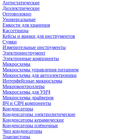
Антистатические
Диэлектрические
Оптоволокно
Универсальные
Емкости для хранения
Кассетницы
Кейсы и ящики для инструментов
Сумки
Измерительные инструменты
Электроинструмент
Электронные компоненты
Микросхемы
Микросхемы управления питанием
Микросхемы для автоэлектроники
Интерфейсные микросхемы
Микроконтроллеры
Микросхемы для УНЧ
Микросхемы драйверов
ВЧ и СВЧ компоненты
Конденсаторы
Конденсаторы электролитические
Конденсаторы керамические
Конденсаторы плёночные
Чип конденсаторы
Транзисторы