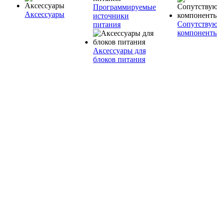
Программируемые
Аксессуары
источники
Сопутству
питания
компонент
Аксессуары для
блоков питания