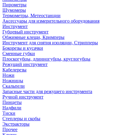
Пирометры
Шумомеры
Термометры, Метеостанции
Аксессуары для измерительного оборудования
Инструмент
Губцевый инструмент
Обжимные клещи, Кримперы
Инструмент для снятия изоляции, Стрипперы
Бокорезы и кусачки
Сменные губки
Плоскогубцы, длинногубцы, круглогубцы
Режущий инструмент
Кабелерезы
Ножи
Ножницы
Скальпели
Запасные части для режущего инструмента
Ручной инструмент
Пинцеты
Надфили
Тиски
Степлеры и скобы
Экстракторы
Прочее
Ключи