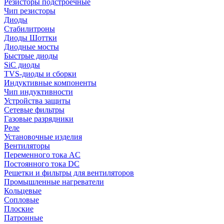
Резисторы подстроечные
Чип резисторы
Диоды
Стабилитроны
Диоды Шоттки
Диодные мосты
Быстрые диоды
SiC диоды
TVS-диоды и сборки
Индуктивные компоненты
Чип индуктивности
Устройства защиты
Сетевые фильтры
Газовые разрядники
Реле
Установочные изделия
Вентиляторы
Переменного тока AC
Постоянного тока DC
Решетки и фильтры для вентиляторов
Промышленные нагреватели
Кольцевые
Сопловые
Плоские
Патронные