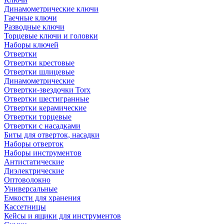
Динамометрические ключи
Гаечные ключи
Разводные ключи
Торцевые ключи и головки
Наборы ключей
Отвертки
Отвертки крестовые
Отвертки шлицевые
Динамометрические
Отвертки-звездочки Torx
Отвертки шестигранные
Отвертки керамические
Отвертки торцевые
Отвертки с насадками
Биты для отверток, насадки
Наборы отверток
Наборы инструментов
Антистатические
Диэлектрические
Оптоволокно
Универсальные
Емкости для хранения
Кассетницы
Кейсы и ящики для инструментов