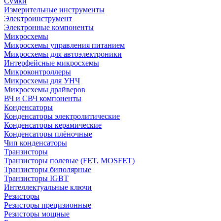
Сумки
Измерительные инструменты
Электроинструмент
Электронные компоненты
Микросхемы
Микросхемы управления питанием
Микросхемы для автоэлектроники
Интерфейсные микросхемы
Микроконтроллеры
Микросхемы для УНЧ
Микросхемы драйверов
ВЧ и СВЧ компоненты
Конденсаторы
Конденсаторы электролитические
Конденсаторы керамические
Конденсаторы плёночные
Чип конденсаторы
Транзисторы
Транзисторы полевые (FET, MOSFET)
Транзисторы биполярные
Транзисторы IGBT
Интеллектуальные ключи
Резисторы
Резисторы прецизионные
Резисторы мощные