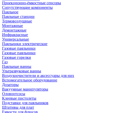
Проекционно-ёмкостные сенсоры
Сопутствующие компоненты
Паяльное
Паяльные станции
Термовоздушные
Монтажные
Демонтажные
Инфракрасные
Универсальные
Паяльники электрические
Газовые паяльники
Газовые паяльники
Газовые горелки
Газ
Паяльные ванны
Ультразвуковые ванны
Воздухоочистители и аксессуары для них
Вспомогательное оборудование
Дозаторы
Вакуумные манипуляторы
Оловоотсосы
Клеевые пистолеты
Подставки для паяльников
Штативы для плат
Емкости для флюсов