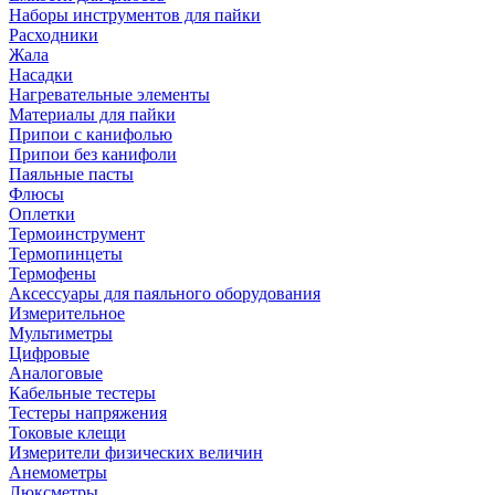
Наборы инструментов для пайки
Расходники
Жала
Насадки
Нагревательные элементы
Материалы для пайки
Припои с канифолью
Припои без канифоли
Паяльные пасты
Флюсы
Оплетки
Термоинструмент
Термопинцеты
Термофены
Аксессуары для паяльного оборудования
Измерительное
Мультиметры
Цифровые
Аналоговые
Кабельные тестеры
Тестеры напряжения
Токовые клещи
Измерители физических величин
Анемометры
Люксметры