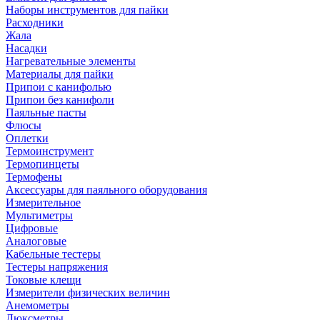
Наборы инструментов для пайки
Расходники
Жала
Насадки
Нагревательные элементы
Материалы для пайки
Припои с канифолью
Припои без канифоли
Паяльные пасты
Флюсы
Оплетки
Термоинструмент
Термопинцеты
Термофены
Аксессуары для паяльного оборудования
Измерительное
Мультиметры
Цифровые
Аналоговые
Кабельные тестеры
Тестеры напряжения
Токовые клещи
Измерители физических величин
Анемометры
Люксметры