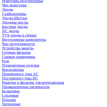
Резисторы подстроечные
Чип резисторы
Диоды
Стабилитроны
Диоды Шоттки
Диодные мосты
Быстрые диоды
SiC диоды
TVS-диоды и сборки
Индуктивные компоненты
Чип индуктивности
Устройства защиты
Сетевые фильтры
Газовые разрядники
Реле
Установочные изделия
Вентиляторы
Переменного тока AC
Постоянного тока DC
Решетки и фильтры для вентиляторов
Промышленные нагреватели
Кольцевые
Сопловые
Плоские
Патронные