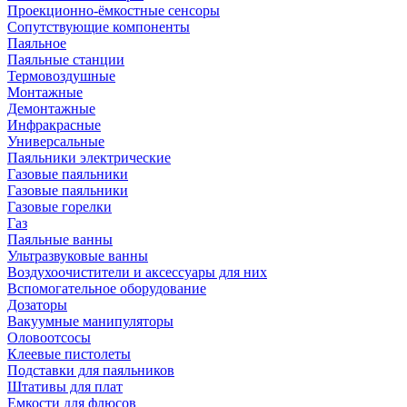
Проекционно-ёмкостные сенсоры
Сопутствующие компоненты
Паяльное
Паяльные станции
Термовоздушные
Монтажные
Демонтажные
Инфракрасные
Универсальные
Паяльники электрические
Газовые паяльники
Газовые паяльники
Газовые горелки
Газ
Паяльные ванны
Ультразвуковые ванны
Воздухоочистители и аксессуары для них
Вспомогательное оборудование
Дозаторы
Вакуумные манипуляторы
Оловоотсосы
Клеевые пистолеты
Подставки для паяльников
Штативы для плат
Емкости для флюсов