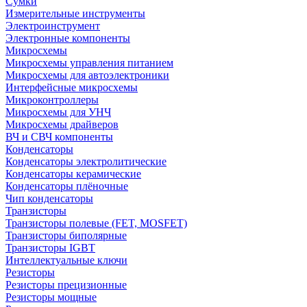
Сумки
Измерительные инструменты
Электроинструмент
Электронные компоненты
Микросхемы
Микросхемы управления питанием
Микросхемы для автоэлектроники
Интерфейсные микросхемы
Микроконтроллеры
Микросхемы для УНЧ
Микросхемы драйверов
ВЧ и СВЧ компоненты
Конденсаторы
Конденсаторы электролитические
Конденсаторы керамические
Конденсаторы плёночные
Чип конденсаторы
Транзисторы
Транзисторы полевые (FET, MOSFET)
Транзисторы биполярные
Транзисторы IGBT
Интеллектуальные ключи
Резисторы
Резисторы прецизионные
Резисторы мощные