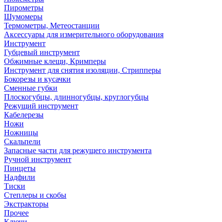
Пирометры
Шумомеры
Термометры, Метеостанции
Аксессуары для измерительного оборудования
Инструмент
Губцевый инструмент
Обжимные клещи, Кримперы
Инструмент для снятия изоляции, Стрипперы
Бокорезы и кусачки
Сменные губки
Плоскогубцы, длинногубцы, круглогубцы
Режущий инструмент
Кабелерезы
Ножи
Ножницы
Скальпели
Запасные части для режущего инструмента
Ручной инструмент
Пинцеты
Надфили
Тиски
Степлеры и скобы
Экстракторы
Прочее
Ключи