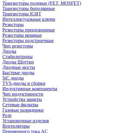
Транзисторы полевые (FET, MOSFET)
Транзисторы биполярные
Транзисторы IGBT
Интеллектуальные ключи
Резисторы
Резисторы прецизионные
Резисторы мощные
Резисторы подстроечные
Чип резисторы
Диоды
Стабилитроны
Диоды Шоттки
Диодные мосты
Быстрые диоды
SiC диоды
TVS-диоды и сборки
Индуктивные компоненты
Чип индуктивности
Устройства защиты
Сетевые фильтры
Газовые разрядники
Реле
Установочные изделия
Вентиляторы
Переменного тока AC