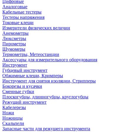
Цифровые
Аналоговые
Кабельные тестеры
Тестеры напряжения
Токовые клещи
Измерители физических величин
Анемометры
Люксметры
Пирометры
Шумомеры
Термометры, Метеостанции
Аксессуары для измерительного оборудования
Инструмент
Губцевый инструмент
Обжимные клещи, Кримперы
Инструмент для снятия изоляции, Стрипперы
Бокорезы и кусачки
Сменные губки
Плоскогубцы, длинногубцы, круглогубцы
Режущий инструмент
Кабелерезы
Ножи
Ножницы
Скальпели
Запасные части для режущего инструмента