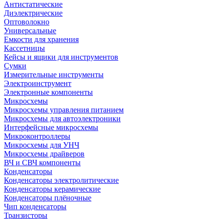
Антистатические
Диэлектрические
Оптоволокно
Универсальные
Емкости для хранения
Кассетницы
Кейсы и ящики для инструментов
Сумки
Измерительные инструменты
Электроинструмент
Электронные компоненты
Микросхемы
Микросхемы управления питанием
Микросхемы для автоэлектроники
Интерфейсные микросхемы
Микроконтроллеры
Микросхемы для УНЧ
Микросхемы драйверов
ВЧ и СВЧ компоненты
Конденсаторы
Конденсаторы электролитические
Конденсаторы керамические
Конденсаторы плёночные
Чип конденсаторы
Транзисторы