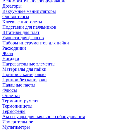
Вспомогательное оборудование
Дозаторы
Вакуумные манипуляторы
Оловоотсосы
Клеевые пистолеты
Подставки для паяльников
Штативы для плат
Емкости для флюсов
Наборы инструментов для пайки
Расходники
Жала
Насадки
Нагревательные элементы
Материалы для пайки
Припои с канифолью
Припои без канифоли
Паяльные пасты
Флюсы
Оплетки
Термоинструмент
Термопинцеты
Термофены
Аксессуары для паяльного оборудования
Измерительное
Мультиметры